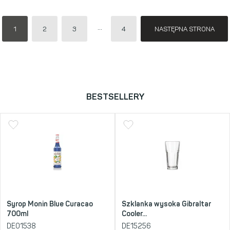
1
2
3
4
NASTĘPNA STRONA
BESTSELLERY
Syrop Monin Blue Curacao
Szklanka wysoka Gibraltar
700ml
Cooler...
DE01538
DE15256