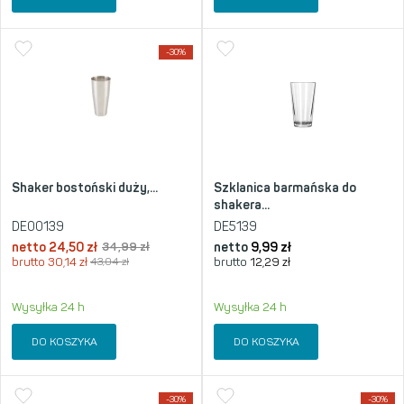
-30%
Shaker bostoński duży,...
Szklanica barmańska do
shakera...
DE00139
DE5139
netto
24,50
zł
34,99
zł
netto
9,99
zł
brutto
30,14
zł
43,04
zł
brutto
12,29
zł
Wysyłka 24 h
Wysyłka 24 h
DO KOSZYKA
DO KOSZYKA
-30%
-30%