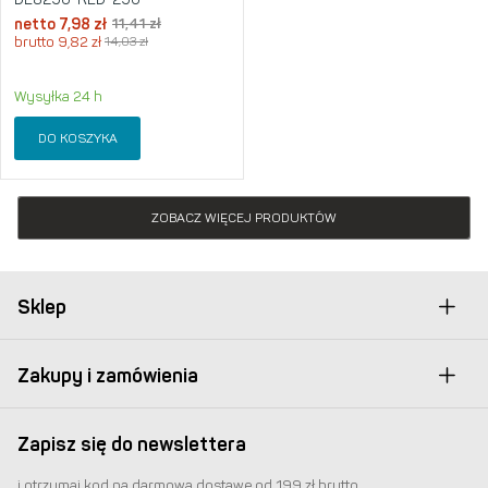
netto
7,98
zł
11,41
zł
brutto
9,82
zł
14,03
zł
Wysyłka 24 h
DO KOSZYKA
ZOBACZ WIĘCEJ PRODUKTÓW
Sklep
Zakupy i zamówienia
Zapisz się do newslettera
i otrzymaj kod na darmową dostawę od 199 zł brutto