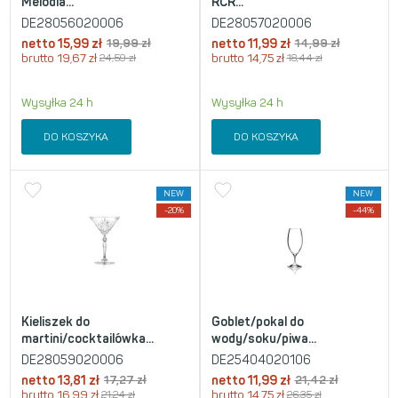
Melodia...
RCR...
DE28056020006
DE28057020006
netto
15,99
zł
19,99
zł
netto
11,99
zł
14,99
zł
brutto
19,67
zł
24,59
zł
brutto
14,75
zł
18,44
zł
Wysyłka 24 h
Wysyłka 24 h
DO KOSZYKA
DO KOSZYKA
NEW
NEW
-20%
-44%
Kieliszek do
Goblet/pokal do
martini/cocktailówka...
wody/soku/piwa...
DE28059020006
DE25404020106
netto
13,81
zł
17,27
zł
netto
11,99
zł
21,42
zł
brutto
16,99
zł
21,24
zł
brutto
14,75
zł
26,35
zł