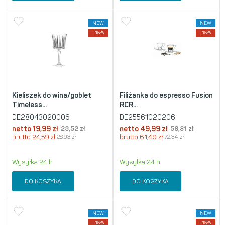
NEW
NEW
-15%
-15%
Kieliszek do wina/goblet
Filiżanka do espresso Fusion
Timeless...
RCR...
DE28043020006
DE25561020206
netto
19,99
zł
23,52
zł
netto
49,99
zł
58,81
zł
brutto
24,59
zł
28,93
zł
brutto
61,49
zł
72,34
zł
Wysyłka 24 h
Wysyłka 24 h
DO KOSZYKA
DO KOSZYKA
NEW
NEW
-15%
-15%