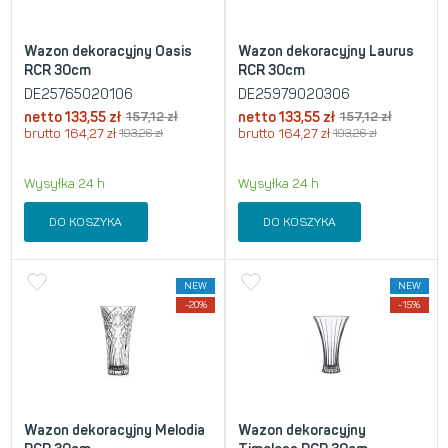
Wazon dekoracyjny Oasis
Wazon dekoracyjny Laurus
RCR 30cm
RCR 30cm
DE25765020106
DE25979020306
netto
133,55
zł
157,12
zł
netto
133,55
zł
157,12
zł
brutto
164,27
zł
193,26
zł
brutto
164,27
zł
193,26
zł
Wysyłka 24 h
Wysyłka 24 h
DO KOSZYKA
DO KOSZYKA
NEW
NEW
-20%
-15%
Wazon dekoracyjny Melodia
Wazon dekoracyjny