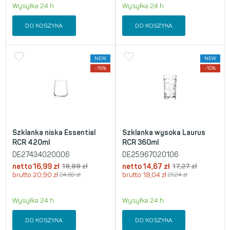
Wysyłka 24 h
Wysyłka 24 h
DO KOSZYKA
DO KOSZYKA
NEW
NEW
-15%
-15%
Szklanka niska Essential
Szklanka wysoka Laurus
RCR 420ml
RCR 360ml
DE27434020006
DE25967020106
netto
16,99
zł
19,99
zł
netto
14,67
zł
17,27
zł
brutto
20,90
zł
24,59
zł
brutto
18,04
zł
21,24
zł
Wysyłka 24 h
Wysyłka 24 h
DO KOSZYKA
DO KOSZYKA