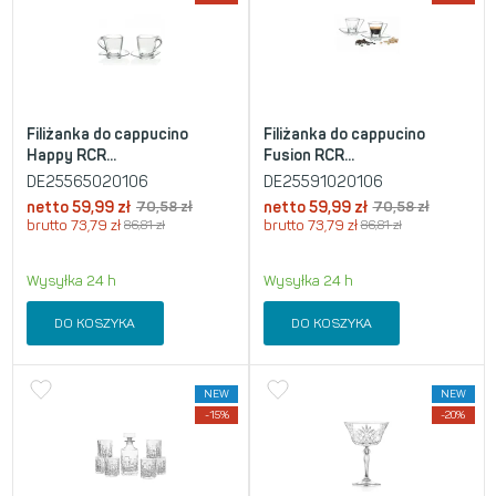
Filiżanka do cappucino
Filiżanka do cappucino
Happy RCR...
Fusion RCR...
DE25565020106
DE25591020106
netto
59,99
zł
70,58
zł
netto
59,99
zł
70,58
zł
brutto
73,79
zł
86,81
zł
brutto
73,79
zł
86,81
zł
Wysyłka 24 h
Wysyłka 24 h
DO KOSZYKA
DO KOSZYKA
NEW
NEW
-15%
-20%