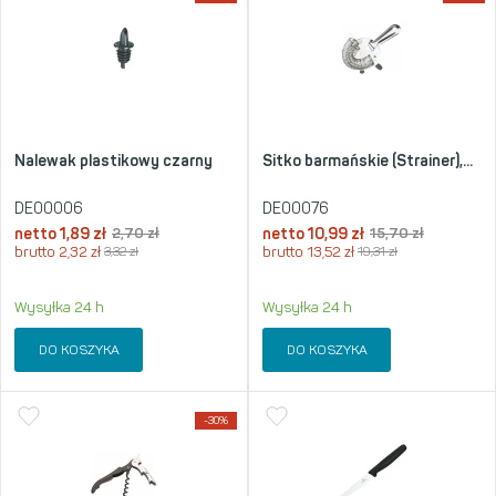
Nalewak plastikowy czarny
Sitko barmańskie (Strainer),...
DE00006
DE00076
netto
1,89
zł
2,70
zł
netto
10,99
zł
15,70
zł
brutto
2,32
zł
3,32
zł
brutto
13,52
zł
19,31
zł
Wysyłka 24 h
Wysyłka 24 h
DO KOSZYKA
DO KOSZYKA
-30%