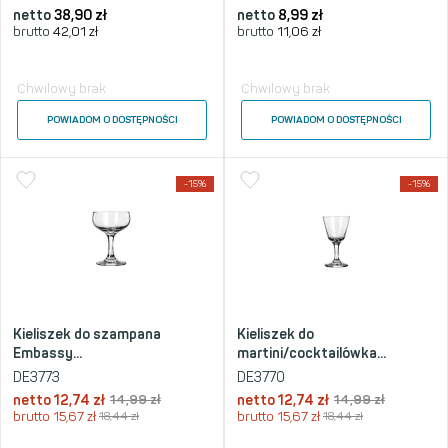
netto
38,90
zł
netto
8,99
zł
brutto
42,01
zł
brutto
11,06
zł
Chwilowy brak
Chwilowy brak
POWIADOM O DOSTĘPNOŚCI
POWIADOM O DOSTĘPNOŚCI
-15%
-15%
Kieliszek do szampana
Kieliszek do
Embassy...
martini/cocktailówka...
DE3773
DE3770
netto
12,74
zł
14,99
zł
netto
12,74
zł
14,99
zł
brutto
15,67
zł
18,44
zł
brutto
15,67
zł
18,44
zł