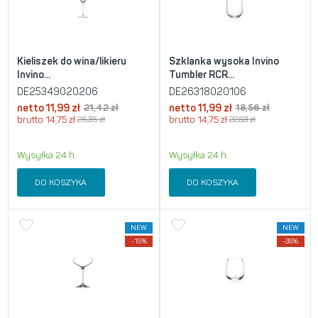
Kieliszek do wina/likieru
Szklanka wysoka Invino
Invino...
Tumbler RCR...
DE25349020206
DE26318020106
netto
11,99
zł
21,42
zł
netto
11,99
zł
18,56
zł
brutto
14,75
zł
26,35
zł
brutto
14,75
zł
22,83
zł
Wysyłka 24 h
Wysyłka 24 h
DO KOSZYKA
DO KOSZYKA
NEW
NEW
-15%
-35%