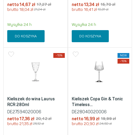
netto
14,67
zł
17,27
zł
netto
13,34
zł
15,70
zł
brutto
18,04
zł
21,24
zł
brutto
16,41
zł
19,31
zł
Wysyłka 24 h
Wysyłka 24 h
DO KOSZYKA
DO KOSZYKA
-15%
NEW
-15%
Kieliszek do wina Laurus
Kieliszek Copa Gin & Tonic
RCR 280ml
Timeless...
DE27594020006
DE28040020006
netto
17,36
zł
20,42
zł
netto
16,99
zł
19,99
zł
brutto
21,35
zł
25,12
zł
brutto
20,90
zł
24,59
zł