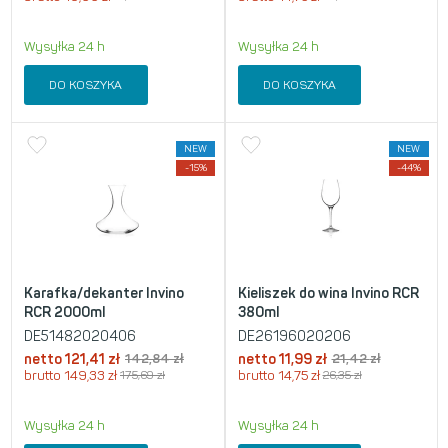
Wysyłka 24 h
Wysyłka 24 h
DO KOSZYKA
DO KOSZYKA
NEW
NEW
-15%
-44%
Karafka/dekanter Invino
Kieliszek do wina Invino RCR
RCR 2000ml
380ml
DE51482020406
DE26196020206
netto
121,41
zł
142,84
zł
netto
11,99
zł
21,42
zł
brutto
149,33
zł
175,69
zł
brutto
14,75
zł
26,35
zł
Wysyłka 24 h
Wysyłka 24 h