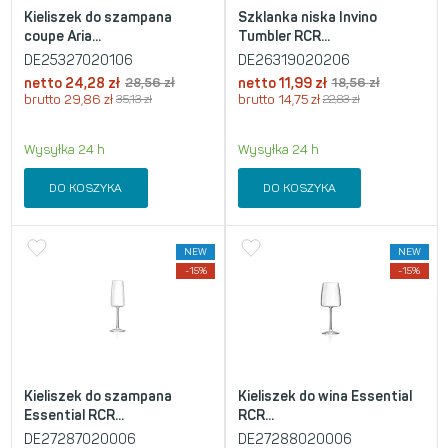
Kieliszek do szampana
Szklanka niska Invino
coupe Aria...
Tumbler RCR...
DE25327020106
DE26319020206
netto
24,28
zł
28,56
zł
netto
11,99
zł
18,56
zł
brutto
29,86
zł
35,13
zł
brutto
14,75
zł
22,83
zł
Wysyłka 24 h
Wysyłka 24 h
DO KOSZYKA
DO KOSZYKA
NEW
NEW
-15%
-15%
Kieliszek do szampana
Kieliszek do wina Essential
Essential RCR...
RCR...
DE27287020006
DE27288020006