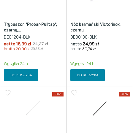
Trybuszon "Probar-Pulltap",
Nóż barmański Victorinox,
czarny,...
czarny
DE01204-BLK
DE00130-BLK
netto
16,99
zł
24,27
zł
netto
24,99
zł
brutto
20,90
zł
29,85
zł
brutto
30,74
zł
Wysyłka 24 h
Wysyłka 24 h
DO KOSZYKA
DO KOSZYKA
-30%
-30%