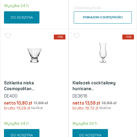
Wysyłka 24 h
Chwilowy brak
DO KOSZYKA
POWIADOM O DOSTĘPNOŚCI
-10%
-15%
Szklanka niska
Kieliszek cocktailowy
Cosmopolitan...
hurricane...
DE400
DE3616
netto
10,80
zł
11,99
zł
netto
13,59
zł
15,99
zł
brutto
13,28
zł
14,75
zł
brutto
16,72
zł
19,67
zł
Wysyłka 24 h
Wysyłka 24 h
DO KOSZYKA
DO KOSZYKA