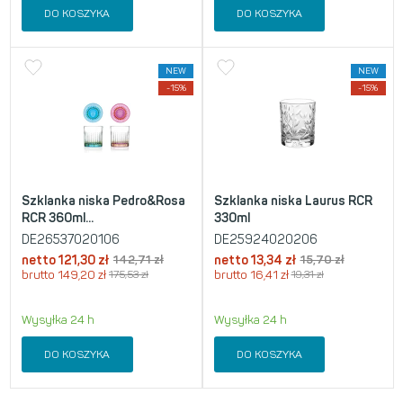
DO KOSZYKA
DO KOSZYKA
NEW
NEW
-15%
-15%
Szklanka niska Pedro&Rosa
Szklanka niska Laurus RCR
RCR 360ml...
330ml
DE26537020106
DE25924020206
netto
121,30
zł
142,71
zł
netto
13,34
zł
15,70
zł
brutto
149,20
zł
175,53
zł
brutto
16,41
zł
19,31
zł
Wysyłka 24 h
Wysyłka 24 h
DO KOSZYKA
DO KOSZYKA