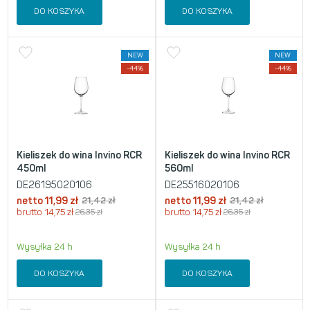
DO KOSZYKA
DO KOSZYKA
NEW
NEW
-44%
-44%
Kieliszek do wina Invino RCR
Kieliszek do wina Invino RCR
450ml
560ml
DE26195020106
DE25516020106
netto
11,99
zł
21,42
zł
netto
11,99
zł
21,42
zł
brutto
14,75
zł
26,35
zł
brutto
14,75
zł
26,35
zł
Wysyłka 24 h
Wysyłka 24 h
DO KOSZYKA
DO KOSZYKA