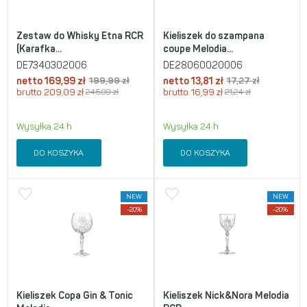
Zestaw do Whisky Etna RCR
Kieliszek do szampana
(Karafka...
coupe Melodia...
DE7340302006
DE28060020006
netto
169,99
zł
199,99
zł
netto
13,81
zł
17,27
zł
brutto
209,09
zł
245,99
zł
brutto
16,99
zł
21,24
zł
Wysyłka 24 h
Wysyłka 24 h
DO KOSZYKA
DO KOSZYKA
NEW
NEW
-20%
-20%
Kieliszek Copa Gin & Tonic
Kieliszek Nick&Nora Melodia