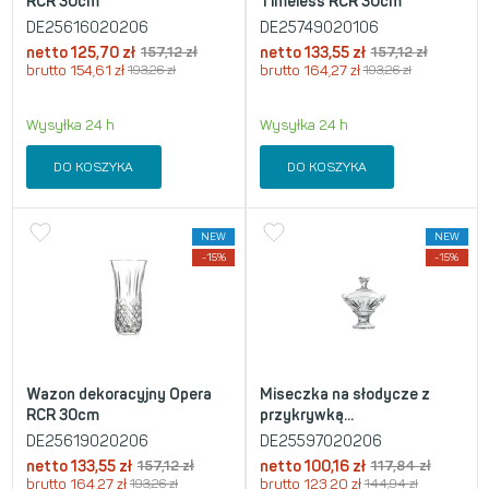
RCR 30cm
Timeless RCR 30cm
DE25616020206
DE25749020106
netto
125,70
zł
157,12
zł
netto
133,55
zł
157,12
zł
brutto
154,61
zł
193,26
zł
brutto
164,27
zł
193,26
zł
Wysyłka 24 h
Wysyłka 24 h
DO KOSZYKA
DO KOSZYKA
NEW
NEW
-15%
-15%
Wazon dekoracyjny Opera
Miseczka na słodycze z
RCR 30cm
przykrywką...
DE25619020206
DE25597020206
netto
133,55
zł
157,12
zł
netto
100,16
zł
117,84
zł
brutto
164,27
zł
193,26
zł
brutto
123,20
zł
144,94
zł