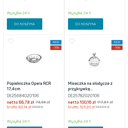
Wysyłka 24 h
Wysyłka 24 h
DO KOSZYKA
DO KOSZYKA
NEW
NEW
-15%
-15%
Popielniczka Opera RCR
Miseczka na słodycze z
17,4cm
przykrywką...
DE25684020106
DE25782020106
netto
66,78
zł
78,56
zł
netto
100,16
zł
117,84
zł
brutto
82,14
zł
96,63
zł
brutto
123,20
zł
144,94
zł
Wysyłka 24 h
Wysyłka 24 h