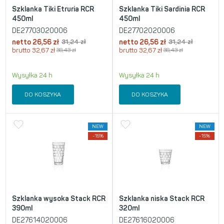
Szklanka Tiki Etruria RCR
Szklanka Tiki Sardinia RCR
450ml
450ml
DE27703020006
DE27702020006
netto
26,56
zł
31,24
zł
netto
26,56
zł
31,24
zł
brutto
32,67
zł
38,43
zł
brutto
32,67
zł
38,43
zł
Wysyłka 24 h
Wysyłka 24 h
DO KOSZYKA
DO KOSZYKA
NEW
NEW
-15%
-15%
Szklanka wysoka Stack RCR
Szklanka niska Stack RCR
390ml
320ml
DE27614020006
DE27616020006