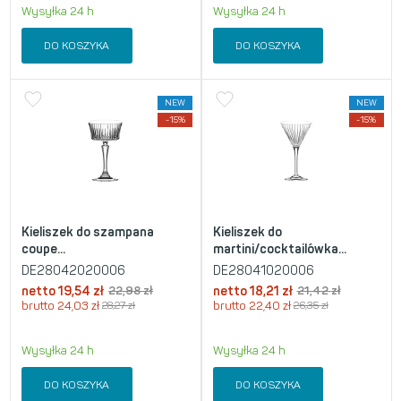
Wysyłka 24 h
Wysyłka 24 h
DO KOSZYKA
DO KOSZYKA
NEW
NEW
-15%
-15%
Kieliszek do szampana
Kieliszek do
coupe...
martini/cocktailówka...
DE28042020006
DE28041020006
netto
19,54
zł
22,98
zł
netto
18,21
zł
21,42
zł
brutto
24,03
zł
28,27
zł
brutto
22,40
zł
26,35
zł
Wysyłka 24 h
Wysyłka 24 h
DO KOSZYKA
DO KOSZYKA