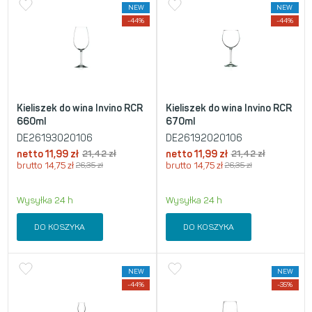
NEW
NEW
-44%
-44%
Kieliszek do wina Invino RCR
Kieliszek do wina Invino RCR
660ml
670ml
DE26193020106
DE26192020106
netto
11,99
zł
21,42
zł
netto
11,99
zł
21,42
zł
brutto
14,75
zł
26,35
zł
brutto
14,75
zł
26,35
zł
Wysyłka 24 h
Wysyłka 24 h
DO KOSZYKA
DO KOSZYKA
NEW
NEW
-44%
-35%