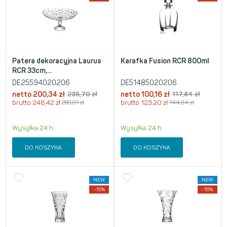
Patera dekoracyjna Laurus
Karafka Fusion RCR 800ml
RCR 33cm,...
DE25594020206
DE51485020206
netto
200,34
zł
235,70
zł
netto
100,16
zł
117,84
zł
brutto
246,42
zł
289,91
zł
brutto
123,20
zł
144,94
zł
Wysyłka 24 h
Wysyłka 24 h
DO KOSZYKA
DO KOSZYKA
NEW
NEW
-15%
-15%