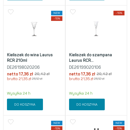
NEW
-15%
-15%
Kieliszek do wina Laurus
Kieliszek do szampana
RCR 210ml
Laurus RCR...
DE26198020206
DE26199020106
netto
17,36
zł
20,42
zł
netto
17,36
zł
20,42
zł
brutto
21,35
zł
25,12
zł
brutto
21,35
zł
25,12
zł
Wysyłka 24 h
Wysyłka 24 h
DO KOSZYKA
DO KOSZYKA
NEW
NEW
-15%
-15%