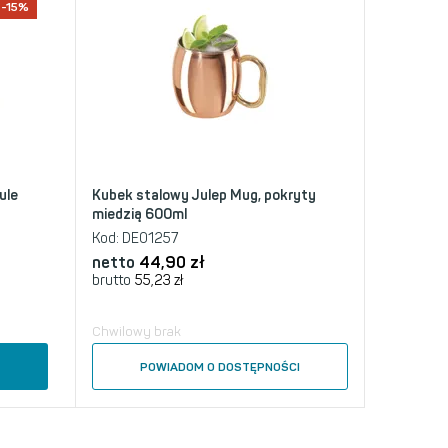
-15%
ule
Kubek stalowy Julep Mug, pokryty
miedzią 600ml
Kod:
DE01257
netto
44,90
zł
brutto
55,23
zł
Chwilowy brak
A
POWIADOM O DOSTĘPNOŚCI