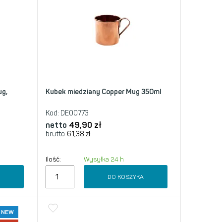
ug,
Kubek miedziany Copper Mug 350ml
Kod:
DE00773
netto
49,90
zł
brutto
61,38
zł
Ilość:
Wysyłka 24 h
A
DO KOSZYKA
NEW