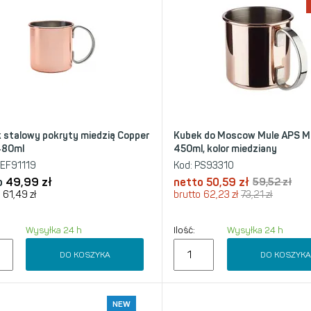
 stalowy pokryty miedzią Copper
Kubek do Moscow Mule APS M
480ml
450ml, kolor miedziany
EF91119
Kod:
PS93310
o
49,99
zł
netto
50,59
zł
59,52
zł
61,49
zł
brutto
62,23
zł
73,21
zł
Wysyłka 24 h
Ilość:
Wysyłka 24 h
DO KOSZYKA
DO KOSZYK
NEW