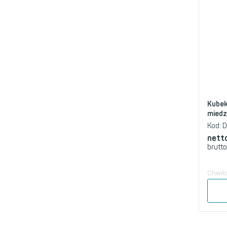
Kubek
miedz
Kod:
D
nett
brutto
Chwil