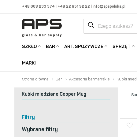
+48 668 233 574
|
+48 22 851 92 22
|
info@apspolska.pl
SZKŁO
BAR
ART. SPOŻYWCZE
SPRZĘT
MARKI
Strona główna
›
Bar
›
Akcesoria barmańskie
›
Kubki mied
Kubki miedziane Cooper Mug
Sor
Filtry
Wybrane filtry