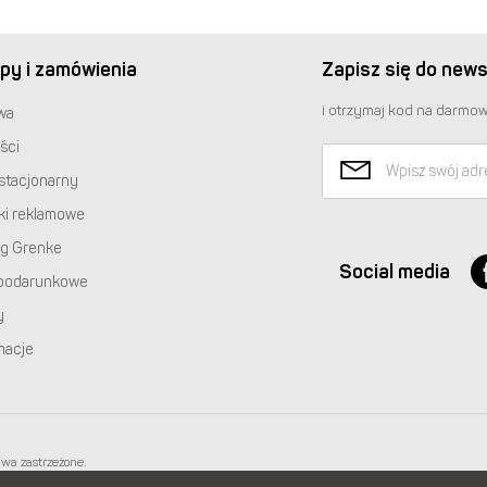
py i zamówienia
Zapisz się do news
i otrzymaj kod na darmow
wa
ści
stacjonarny
ki reklamowe
ng Grenke
Social media
podarunkowe
y
macje
awa zastrzeżone.
 668 233 574
|
+48 22 851 92 22