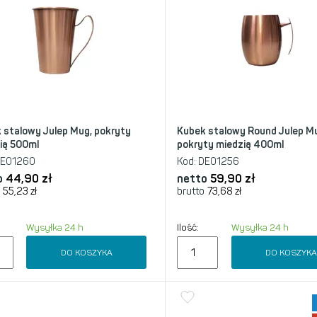
 stalowy Julep Mug, pokryty
Kubek stalowy Round Julep M
ią 500ml
pokryty miedzią 400ml
E01260
Kod:
DE01256
o
44,90
zł
netto
59,90
zł
55,23
zł
brutto
73,68
zł
Wysyłka 24 h
Ilość:
Wysyłka 24 h
DO KOSZYKA
DO KOSZYK