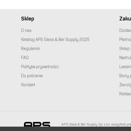
Sklep
Zaku
O nas
Dosta
Katalog
APS
Glass & Bar Supply 2025
Płatno
Regulamin
Sklep 
FAQ
Nadru
Polityka prywatności
Leasi
Do pobrania
Bony 
Kontakt
Zwrot
Rekla
APS
Glass & Bar Supply Sp. z o.o. wszystkie pr
info@apspolska.pl
|
Mapa strony
| Infolinia:
+48