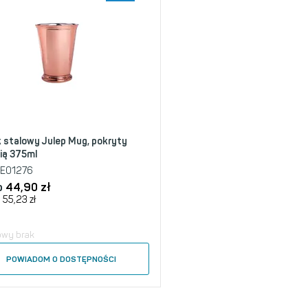
 stalowy Julep Mug, pokryty
ią 375ml
E01276
o
44,90
zł
55,23
zł
owy brak
POWIADOM O DOSTĘPNOŚCI