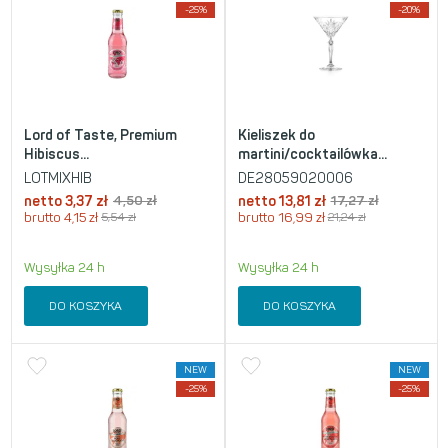
-25%
-20%
Lord of Taste, Premium
Kieliszek do
Hibiscus...
martini/cocktailówka...
LOTMIXHIB
DE28059020006
netto
3,37
zł
4,50
zł
netto
13,81
zł
17,27
zł
brutto
4,15
zł
5,54
zł
brutto
16,99
zł
21,24
zł
Wysyłka 24 h
Wysyłka 24 h
DO KOSZYKA
DO KOSZYKA
NEW
NEW
-25%
-25%