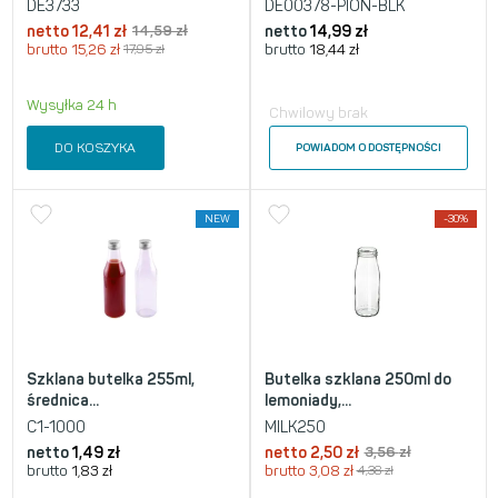
DE3733
DE00378-PION-BLK
netto
12,41
zł
14,59
zł
netto
14,99
zł
brutto
15,26
zł
17,95
zł
brutto
18,44
zł
Wysyłka 24 h
Chwilowy brak
DO KOSZYKA
POWIADOM O DOSTĘPNOŚCI
NEW
-30%
Szklana butelka 255ml,
Butelka szklana 250ml do
średnica...
lemoniady,...
C1-1000
MILK250
netto
1,49
zł
netto
2,50
zł
3,56
zł
brutto
1,83
zł
brutto
3,08
zł
4,38
zł