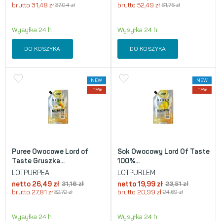
brutto
31,48
zł
37,04
zł
brutto
52,49
zł
61,75
zł
Wysyłka 24 h
Wysyłka 24 h
DO KOSZYKA
DO KOSZYKA
NEW
NEW
-15%
-15%
Puree Owocowe Lord of
Sok Owocowy Lord Of Taste
Taste Gruszka...
100%...
LOTPURPEA
LOTPURLEM
netto
26,49
zł
31,16
zł
netto
19,99
zł
23,51
zł
brutto
27,81
zł
32,72
zł
brutto
20,99
zł
24,69
zł
Wysyłka 24 h
Wysyłka 24 h