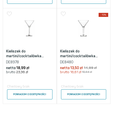
-10%
Kieliszek do
Kieliszek do
martini/cocktailówka...
martini/cocktailówka...
DE8978
DE8480
netto
18,99
zł
netto
13,50
zł
14,99
zł
brutto
23,36
zł
brutto
16,61
zł
18,44
zł
Chwilowy brak
Chwilowy brak
POWIADOM O DOSTĘPNOŚCI
POWIADOM O DOSTĘPNOŚCI