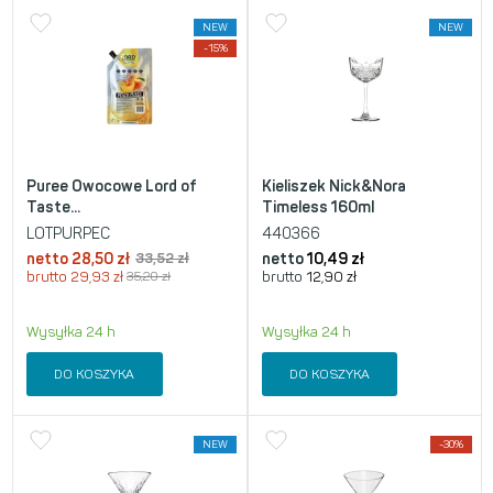
NEW
NEW
-15%
Puree Owocowe Lord of
Kieliszek Nick&Nora
Taste...
Timeless 160ml
LOTPURPEC
440366
netto
28,50
zł
33,52
zł
netto
10,49
zł
brutto
29,93
zł
35,20
zł
brutto
12,90
zł
Wysyłka 24 h
Wysyłka 24 h
DO KOSZYKA
DO KOSZYKA
NEW
-30%