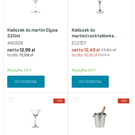
Kieliszek do martini Elysia
Kieliszek do
220ml
martini/cocktailówka...
440328
EC2157
netto
12,99
zł
netto
12,49
zł
17,84
zł
brutto
15,98
zł
brutto
15,36
zł
21,94
zł
Wysyłka 24 h
Wysyłka 24 h
DO KOSZYKA
DO KOSZYKA
-10%
-30%