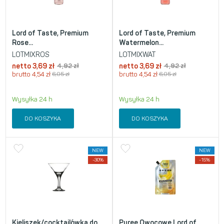
Lord of Taste, Premium
Lord of Taste, Premium
Rose...
Watermelon...
LOTMIXROS
LOTMIXWAT
netto
3,69
zł
4,92
zł
netto
3,69
zł
4,92
zł
brutto
4,54
zł
6,05
zł
brutto
4,54
zł
6,05
zł
Wysyłka 24 h
Wysyłka 24 h
DO KOSZYKA
DO KOSZYKA
NEW
NEW
-30%
-15%
Kieliszek/cocktailówka do
Puree Owocowe Lord of