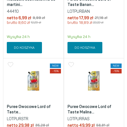
martini...
Taste Banan...
44410
LOTPURBAN
netto
6,99
zł
9,99
zł
netto
17,99
zł
21,16
zł
brutto
8,60
zł
12,29
zł
brutto
18,89
zł
22,22
zł
Wysyłka 24 h
Wysyłka 24 h
DO KOSZYKA
DO KOSZYKA
NEW
NEW
-15%
-15%
Puree Owocowe Lord of
Puree Owocowe Lord of
Taste...
Taste Malina...
LOTPURSTR
LOTPURRAS
netto
29,98
zł
35,28
zł
netto
49,99
zł
58,81
zł