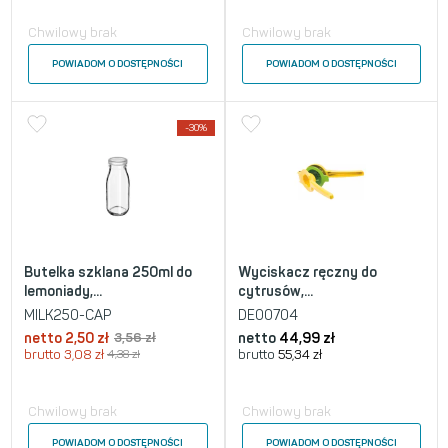
Chwilowy brak
Chwilowy brak
POWIADOM O DOSTĘPNOŚCI
POWIADOM O DOSTĘPNOŚCI
-30%
Butelka szklana 250ml do
Wyciskacz ręczny do
lemoniady,...
cytrusów,...
MILK250-CAP
DE00704
netto
2,50
zł
3,56
zł
netto
44,99
zł
brutto
3,08
zł
4,38
zł
brutto
55,34
zł
Chwilowy brak
Chwilowy brak
POWIADOM O DOSTĘPNOŚCI
POWIADOM O DOSTĘPNOŚCI