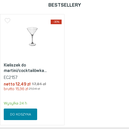
BESTSELLERY
-30%
Kieliszek do
martini/cocktailówka...
EC2157
netto
12,49
zł
17,84
zł
brutto
15,36
zł
21,94
zł
Wysyłka 24 h
DO KOSZYKA