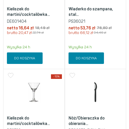
Kieliszek do
Wiaderko do szampana,
martini/cocktailówka...
stal...
DE601404
PS36021
netto
16,64
zł
18,49
zł
netto
53,76
zł
76,80
zł
brutto
20,47
zł
22,74
zł
brutto
66,12
zł
94,46
zł
Wysyłka 24 h
Wysyłka 24 h
DO KOSZYKA
DO KOSZYKA
-15%
Kieliszek do
Nóż/Obieraczka do
martini/cocktailówka...
obierania...