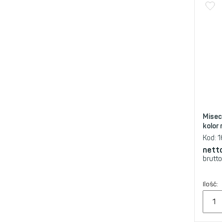
Misec
kolor 
Kod:
1
nett
brutto
Ilość: