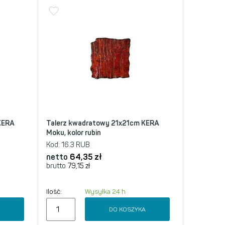
KERA
Talerz kwadratowy 21x21cm KERA
Moku, kolor rubin
Kod:
16.3 RUB
netto
64,35
zł
brutto
79,15
zł
Ilość:
Wysyłka 24 h
A
DO KOSZYKA