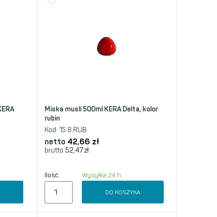
KERA
Miska musli 500ml KERA Delta, kolor
rubin
Kod:
15.8 RUB
netto
42,66
zł
brutto
52,47
zł
Ilość:
Wysyłka 24 h
A
DO KOSZYKA