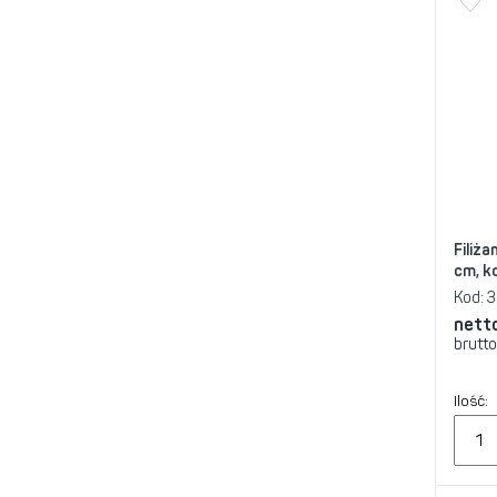
Filiża
cm, ko
Kod:
3
nett
brutto
Ilość: