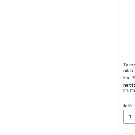
Taler
rubin
Kod:
1
nett
brutto
Ilość: