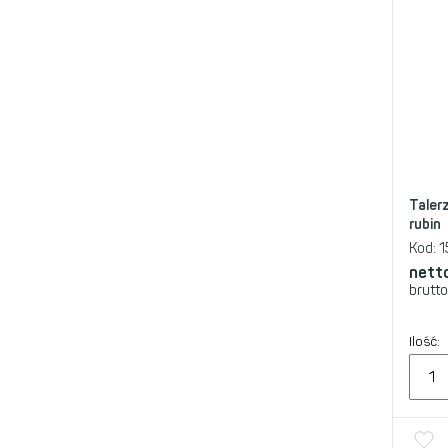
Talerz
rubin
Kod:
1
nett
brutto
Ilość: