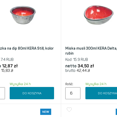
ka na dip 80ml KERA Still, kolor
Miska musli 300ml KERA Delta,
rubin
.7.4 RUB
Kod:
15.9 RUB
o
12,87
zł
netto
34,50
zł
15,83
zł
brutto
42,44
zł
Wysyłka 24 h
Ilość:
Wysyłka 24 h
DO KOSZYKA
DO KOSZYK
NEW