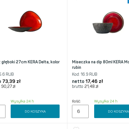
z głęboki 27cm KERA Delta, kolor
Miseczka na dip 80ml KERA Mo
rubin
5.6 RUB
Kod:
16.9 RUB
o
73,39
zł
netto
17,46
zł
90,27
zł
brutto
21,48
zł
Wysyłka 24 h
Ilość:
Wysyłka 24 h
DO KOSZYKA
DO KOSZYK