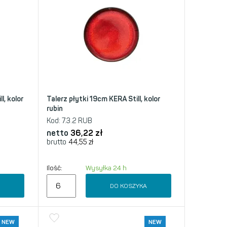
l, kolor
Talerz płytki 19cm KERA Still, kolor
rubin
Kod:
7.3.2 RUB
netto
36,22
zł
brutto
44,55
zł
Ilość:
Wysyłka 24 h
A
DO KOSZYKA
NEW
NEW