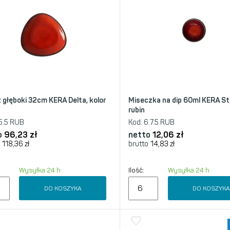
z głęboki 32cm KERA Delta, kolor
Miseczka na dip 60ml KERA Stil
rubin
5.5 RUB
Kod:
6.7.5 RUB
o
96,23
zł
netto
12,06
zł
118,36
zł
brutto
14,83
zł
Wysyłka 24 h
Ilość:
Wysyłka 24 h
DO KOSZYKA
DO KOSZYK