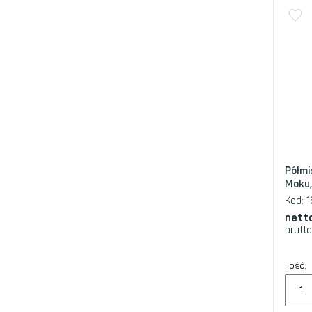
Półmi
Moku, 
Kod:
1
nett
brutto
Ilość: