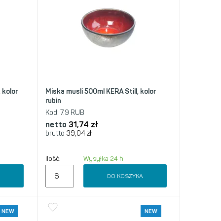
 kolor
Miska musli 500ml KERA Still, kolor
rubin
Kod:
7.9 RUB
netto
31,74
zł
brutto
39,04
zł
Ilość:
Wysyłka 24 h
A
DO KOSZYKA
NEW
NEW