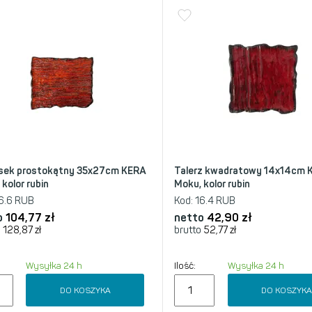
sek prostokątny 35x27cm KERA
Talerz kwadratowy 14x14cm 
kolor rubin
Moku, kolor rubin
6.6 RUB
Kod:
16.4 RUB
o
104,77
zł
netto
42,90
zł
128,87
zł
brutto
52,77
zł
Wysyłka 24 h
Ilość:
Wysyłka 24 h
DO KOSZYKA
DO KOSZYK