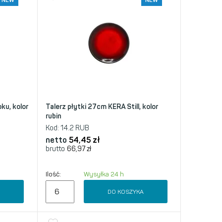
NEW
NEW
ku, kolor
Talerz płytki 27cm KERA Still, kolor
rubin
Kod:
14.2 RUB
netto
54,45
zł
brutto
66,97
zł
Ilość:
Wysyłka 24 h
A
DO KOSZYKA