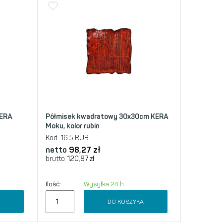
KERA
Półmisek kwadratowy 30x30cm KERA
Moku, kolor rubin
Kod:
16.5 RUB
netto
98,27
zł
brutto
120,87
zł
Ilość:
Wysyłka 24 h
A
DO KOSZYKA