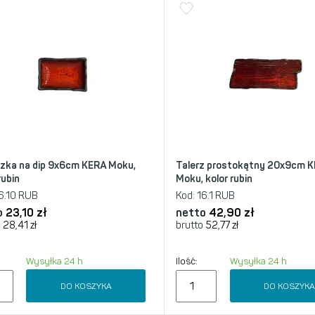
zka na dip 9x6cm KERA Moku,
Talerz prostokątny 20x9cm 
rubin
Moku, kolor rubin
6.10 RUB
Kod:
16.1 RUB
o
23,10
zł
netto
42,90
zł
28,41
zł
brutto
52,77
zł
Wysyłka 24 h
Ilość:
Wysyłka 24 h
DO KOSZYKA
DO KOSZYK