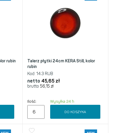
lor rubin
Talerz płytki 24cm KERA Still, kolor
rubin
Kod:
14.3 RUB
netto
45,65
zł
brutto
56,15
zł
Ilość:
Wysyłka 24 h
A
DO KOSZYKA