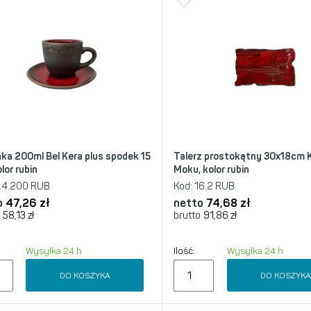
nka 200ml Bel Kera plus spodek 15
Talerz prostokątny 30x18cm 
lor rubin
Moku, kolor rubin
.4.200 RUB
Kod:
16.2 RUB
o
47,26
zł
netto
74,68
zł
58,13
zł
brutto
91,86
zł
Wysyłka 24 h
Ilość:
Wysyłka 24 h
DO KOSZYKA
DO KOSZYK