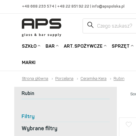
+48 668 233 574
|
+48 22 851 92 22
|
info@apspolska.pl
SZKŁO
BAR
ART. SPOŻYWCZE
SPRZĘT
MARKI
Strona główna
›
Porcelana
›
Ceramika Kera
›
Rubin
Rubin
Sor
Filtry
Wybrane filtry