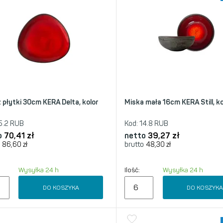
 płytki 30cm KERA Delta, kolor
Miska mała 16cm KERA Still, ko
5.2 RUB
Kod:
14.8 RUB
o
70,41
zł
netto
39,27
zł
86,60
zł
brutto
48,30
zł
Wysyłka 24 h
Ilość:
Wysyłka 24 h
DO KOSZYKA
DO KOSZYK