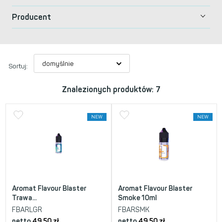
Producent
Sortuj:
Znalezionych produktów: 7
NEW
NEW
Aromat Flavour Blaster
Aromat Flavour Blaster
Trawa...
Smoke 10ml
FBARLGR
FBARSMK
netto
49,50
zł
netto
49,50
zł