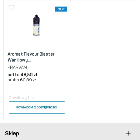
NEW
Aromat Flavour Blaster
Waniliowy...
FBARVAN
netto
49,50
zł
brutto
60,89
zł
Chwilowy brak
POWIADOM O DOSTĘPNOŚCI
Sklep