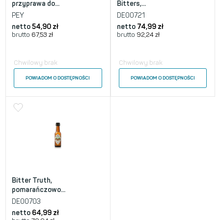
przyprawa do...
Bitters,...
PEY
DE00721
netto
54,90
zł
netto
74,99
zł
brutto
67,53
zł
brutto
92,24
zł
Chwilowy brak
Chwilowy brak
POWIADOM O DOSTĘPNOŚCI
POWIADOM O DOSTĘPNOŚCI
Bitter Truth,
pomarańczowo...
DE00703
netto
64,99
zł