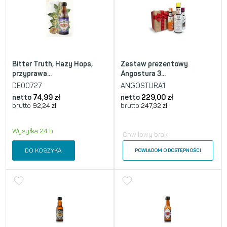
Bitter Truth, Hazy Hops,
Zestaw prezentowy
przyprawa...
Angostura 3...
DE00727
ANGOSTURA1
netto
74,99
zł
netto
229,00
zł
brutto
92,24
zł
brutto
247,32
zł
Wysyłka 24 h
Chwilowy brak
DO KOSZYKA
POWIADOM O DOSTĘPNOŚCI