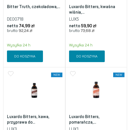
Bitter Truth, czekoladowa,...
Luxardo Bitters, kwaśna
wiśnia,...
DE00718
LUX5
netto
74,99
zł
netto
59,90
zł
brutto
92,24
zł
brutto
73,68
zł
Wysyłka 24 h
Wysyłka 24 h
DO KOSZYKA
DO KOSZYKA
NEW
NEW
Luxardo Bitters, kawa,
Luxardo Bitters,
przyprawa do...
pomarańcza,...
LUX3
LUX1