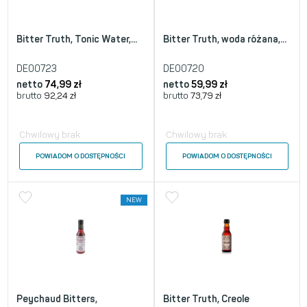
Bitter Truth, Tonic Water,...
Bitter Truth, woda różana,...
DE00723
DE00720
netto
74,99
zł
netto
59,99
zł
brutto
92,24
zł
brutto
73,79
zł
Chwilowy brak
Chwilowy brak
POWIADOM O DOSTĘPNOŚCI
POWIADOM O DOSTĘPNOŚCI
NEW
Peychaud Bitters,
Bitter Truth, Creole