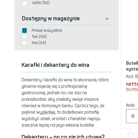
szkło (52)
Dostępny w magazynie
Pokaż wszystkie
Tak (39)
Nie (24)
Butel
Karafki i dekantery do wina
synte
Kod:
B
Dekantery i karafki do wina to akcesoria, które
nett
głownie kojarzą się z profesjonalną
brutto
gastronomią, jednak nic nie stoi na
przeszkodzie, aby znalazły swoje miejsce
Ilość:
również w domowym barku. Oprócz tego, że
pięknie wyglądają, to dodatkowo potrafią
wydobyć smak, aromat i charakter napoju
znacznie lepiej niż jego własna butelka.
Dekantery – po co się ich używa?