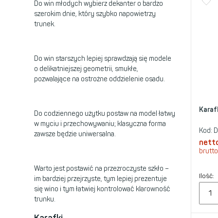
Do win młodych wybierz dekanter o bardzo
szerokim dnie, który szybko napowietrzy
trunek.
Do win starszych lepiej sprawdzają się modele
o delikatniejszej geometrii, smukłe,
pozwalające na ostrożne oddzielenie osadu.
Karaf
Do codziennego użytku postaw na model łatwy
w myciu i przechowywaniu; klasyczna forma
Kod:
D
zawsze będzie uniwersalna.
nett
brutto
Warto jest postawić na przezroczyste szkło –
Ilość:
im bardziej przejrzyste, tym lepiej prezentuje
się wino i tym łatwiej kontrolować klarowność
trunku.
Karafki