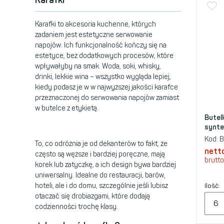
Karafki to akcesoria kuchenne, których
zadaniem jest estetyczne serwowanie
napojów. Ich funkcjonalność kończy się na
estetyce, bez dodatkowych procesów, które
wpływałyby na smak. Woda, soki, whisky,
drinki, lekkie wina – wszystko wygląda lepiej,
kiedy podasz je w w najwyższej jakości karafce
przeznaczonej do serwowania napojów zamiast
w butelce z etykietą.
Butel
synte
Kod:
B
To, co odróżnia je od dekanterów to fakt, że
nett
często są węższe i bardziej poręczne, mają
brutto
korek lub zatyczkę, a ich design bywa bardziej
uniwersalny. Idealne do restauracji, barów,
hoteli, ale i do domu, szczególnie jeśli lubisz
Ilość:
otaczać się drobiazgami, które dodają
codzienności trochę klasy.