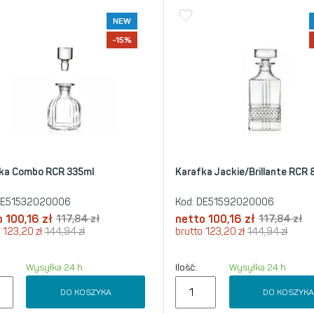
NEW
-15%
ka Combo RCR 335ml
Karafka Jackie/Brillante RCR
E51532020006
Kod:
DE51592020006
o
100,16
zł
117,84
zł
netto
100,16
zł
117,84
zł
123,20
zł
144,94
zł
brutto
123,20
zł
144,94
zł
Wysyłka 24 h
Ilość:
Wysyłka 24 h
DO KOSZYKA
DO KOSZYK