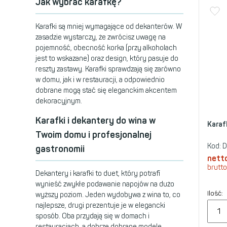
Jak wybrać karafkę?
Karafki są mniej wymagające od dekanterów. W
zasadzie wystarczy, że zwrócisz uwagę na
pojemność, obecność korka (przy alkoholach
jest to wskazane) oraz design, który pasuje do
reszty zastawy. Karafki sprawdzają się zarówno
w domu, jak i w restauracji, a odpowiednio
dobrane mogą stać się eleganckim akcentem
dekoracyjnym.
Karafki i dekantery do wina w
Karaf
Twoim domu i profesjonalnej
Kod:
D
gastronomii
nett
brutto
Dekantery i karafki to duet, który potrafi
wynieść zwykłe podawanie napojów na dużo
Ilość:
wyższy poziom. Jeden wydobywa z wina to, co
najlepsze, drugi prezentuje je w elegancki
sposób. Oba przydają się w domach i
restauracjach, a dobrze dobrane modele