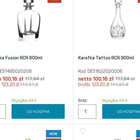
ka Fusion RCR 800ml
Karafka Tattoo RCR 900ml
E51485020206
Kod:
DE51622020006
o
100,16
zł
117,84
zł
netto
100,16
zł
117,84
zł
123,20
zł
144,94
zł
brutto
123,20
zł
144,94
zł
Wysyłka 24 h
Ilość:
Wysyłka 24 h
DO KOSZYKA
DO KOSZYK
NEW