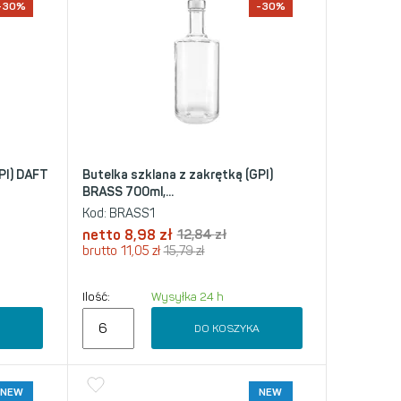
-30%
-30%
PI) DAFT
Butelka szklana z zakrętką (GPI)
BRASS 700ml,...
Kod:
BRASS1
netto
8,98
zł
12,84
zł
brutto
11,05
zł
15,79
zł
Ilość:
Wysyłka 24 h
A
DO KOSZYKA
NEW
NEW