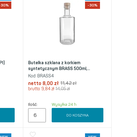
-30%
-30%
PI)
Butelka szklana z korkiem
syntetycznym BRASS 500ml,...
Kod:
BRASS4
netto
8,00
zł
11,42
zł
brutto
9,84
zł
14,05
zł
Ilość:
Wysyłka 24 h
A
DO KOSZYKA