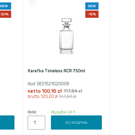
NEW
NEW
-30%
-15%
Karafka Timeless RCR 750ml
Kod:
DE51521020006
netto
100,16
zł
117,84
zł
brutto
123,20
zł
144,94
zł
Ilość:
Wysyłka 24 h
A
DO KOSZYKA