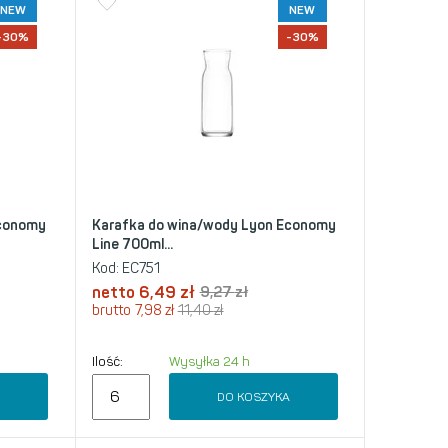
NEW
NEW
-30%
-30%
Economy
Karafka do wina/wody Lyon Economy
Line 700ml...
Kod:
EC751
netto
6,49
zł
9,27
zł
brutto
7,98
zł
11,40
zł
Ilość:
Wysyłka 24 h
A
DO KOSZYKA