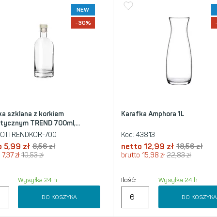
NEW
-30%
ka szklana z korkiem
Karafka Amphora 1L
tycznym TREND 700ml,...
OTTRENDKOR-700
Kod:
43813
o
5,99
zł
8,56
zł
netto
12,99
zł
18,56
zł
7,37
zł
10,53
zł
brutto
15,98
zł
22,83
zł
Wysyłka 24 h
Ilość:
Wysyłka 24 h
DO KOSZYKA
DO KOSZYK