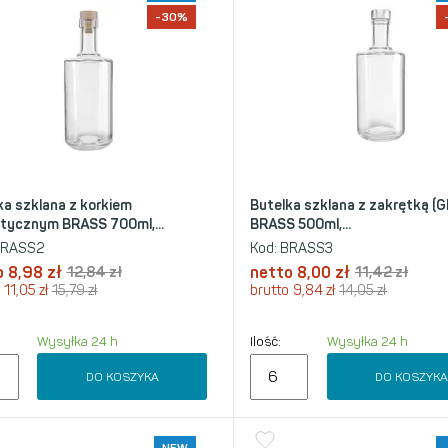
-30%
ka szklana z korkiem
Butelka szklana z zakrętką (G
tycznym BRASS 700ml,...
BRASS 500ml,...
RASS2
Kod:
BRASS3
o
8,98
zł
12,84
zł
netto
8,00
zł
11,42
zł
11,05
zł
15,79
zł
brutto
9,84
zł
14,05
zł
Wysyłka 24 h
Ilość:
Wysyłka 24 h
DO KOSZYKA
DO KOSZYK