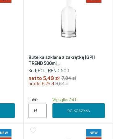
Butelka szklana z zakrętką (GPI)
TREND 500ml,...
Kod:
BOTTREND-500
netto
5,49
zł
7,84
zł
brutto
6,75
zł
9,64
zł
Ilość:
Wysyłka 24 h
A
DO KOSZYKA
NEW
NEW