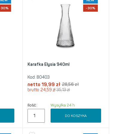
NEW
NEW
-30%
-30%
Karafka Elysia 940ml
Kod:
80403
netto
19,99
zł
28,56
zł
brutto
24,59
zł
35,13
zł
Ilość:
Wysyłka 24 h
A
DO KOSZYKA