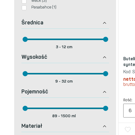
Weck (3)
Pasabahce (1)
Średnica
3
-
12
cm
Wysokość
Butel
synte
Kod:
S
nett
9
-
32
cm
brutto
Pojemność
Ilość:
89
-
1500
ml
Materiał