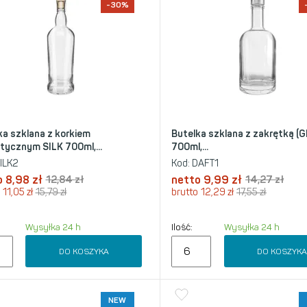
-30%
ka szklana z korkiem
Butelka szklana z zakrętką (G
tycznym SILK 700ml,...
700ml,...
ILK2
Kod:
DAFT1
o
8,98
zł
12,84
zł
netto
9,99
zł
14,27
zł
11,05
zł
15,79
zł
brutto
12,29
zł
17,55
zł
Wysyłka 24 h
Ilość:
Wysyłka 24 h
DO KOSZYKA
DO KOSZYK
NEW