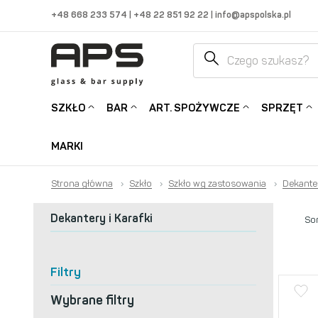
+48 668 233 574
|
+48 22 851 92 22
|
info@apspolska.pl
SZKŁO
BAR
ART. SPOŻYWCZE
SPRZĘT
MARKI
Strona główna
›
Szkło
›
Szkło wg zastosowania
›
Dekanter
Dekantery i Karafki
Sor
Filtry
Wybrane filtry