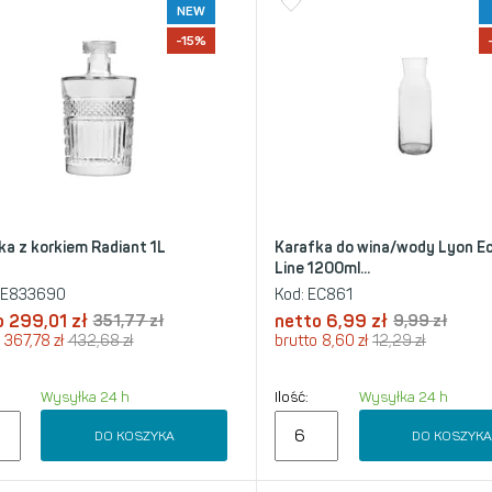
NEW
-15%
ka z korkiem Radiant 1L
Karafka do wina/wody Lyon 
Line 1200ml...
E833690
Kod:
EC861
o
299,01
zł
351,77
zł
netto
6,99
zł
9,99
zł
367,78
zł
432,68
zł
brutto
8,60
zł
12,29
zł
Wysyłka 24 h
Ilość:
Wysyłka 24 h
DO KOSZYKA
DO KOSZYK