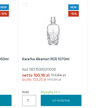
NEW
NEW
-15%
-15%
 850ml
Karafka Alkemist RCR 1070ml
Kod:
DE51593020006
netto
100,16
zł
117,84
zł
brutto
123,20
zł
144,94
zł
Ilość:
Wysyłka 24 h
A
DO KOSZYKA