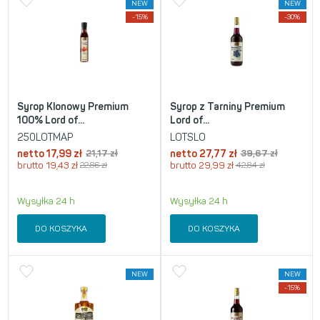
NEW
NEW
-15%
-30%
Syrop Klonowy Premium
Syrop z Tarniny Premium
100% Lord of...
Lord of...
250LOTMAP
LOTSLO
netto
17,99
zł
21,17
zł
netto
27,77
zł
39,67
zł
brutto
19,43
zł
22,86
zł
brutto
29,99
zł
42,84
zł
Wysyłka 24 h
Wysyłka 24 h
DO KOSZYKA
DO KOSZYKA
NEW
NEW
-15%