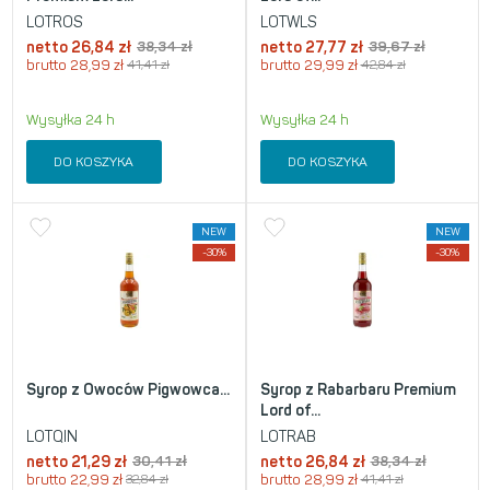
LOTROS
LOTWLS
netto
26,84
zł
38,34
zł
netto
27,77
zł
39,67
zł
brutto
28,99
zł
41,41
zł
brutto
29,99
zł
42,84
zł
Wysyłka 24 h
Wysyłka 24 h
DO KOSZYKA
DO KOSZYKA
NEW
NEW
-30%
-30%
Syrop z Owoców Pigwowca...
Syrop z Rabarbaru Premium
Lord of...
LOTQIN
LOTRAB
netto
21,29
zł
30,41
zł
netto
26,84
zł
38,34
zł
brutto
22,99
zł
32,84
zł
brutto
28,99
zł
41,41
zł