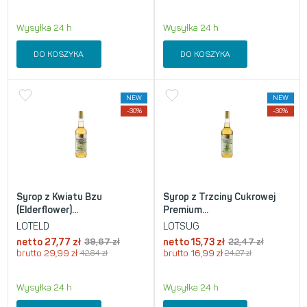
Wysyłka 24 h
Wysyłka 24 h
DO KOSZYKA
DO KOSZYKA
NEW
NEW
-30%
-30%
Syrop z Kwiatu Bzu
Syrop z Trzciny Cukrowej
(Elderflower)...
Premium...
LOTELD
LOTSUG
netto
27,77
zł
39,67
zł
netto
15,73
zł
22,47
zł
brutto
29,99
zł
42,84
zł
brutto
16,99
zł
24,27
zł
Wysyłka 24 h
Wysyłka 24 h