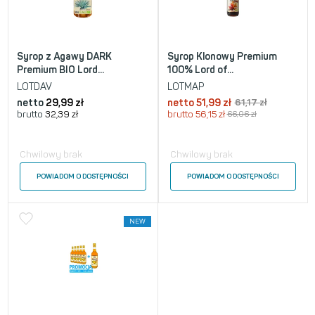
Syrop z Agawy DARK
Syrop Klonowy Premium
Premium BIO Lord...
100% Lord of...
LOTDAV
LOTMAP
netto
29,99
zł
netto
51,99
zł
61,17
zł
brutto
32,39
zł
brutto
56,15
zł
66,06
zł
Chwilowy brak
Chwilowy brak
POWIADOM O DOSTĘPNOŚCI
POWIADOM O DOSTĘPNOŚCI
NEW