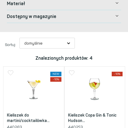
Materiał
Dostępny w magazynie
Sortuj:
Znalezionych produktów: 4
NEW
-10%
-10%
Kieliszek do
Kieliszek Copa Gin & Tonic
martini/cocktailówka...
Hudson...
440263
440253