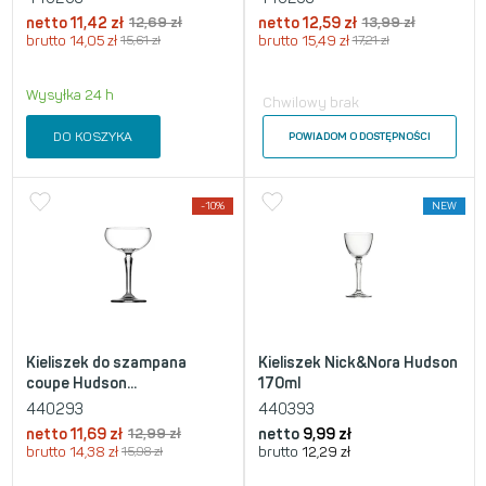
netto
11,42
zł
12,69
zł
netto
12,59
zł
13,99
zł
brutto
14,05
zł
15,61
zł
brutto
15,49
zł
17,21
zł
Wysyłka 24 h
Chwilowy brak
DO KOSZYKA
POWIADOM O DOSTĘPNOŚCI
-10%
NEW
Kieliszek do szampana
Kieliszek Nick&Nora Hudson
coupe Hudson...
170ml
440293
440393
netto
11,69
zł
12,99
zł
netto
9,99
zł
brutto
14,38
zł
15,98
zł
brutto
12,29
zł