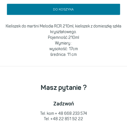
DO KOSZYKA
Kieliszek do martini Melodia
RCR
210ml, kieliszek z domieszką szkła
kryształowego.
Pojemność:210ml
Wymiary :
wysokość: 17cm
średnica: 11 cm
Masz pytanie ?
Zadzwoń
Tel. kom
+ 48 668 233 574
Tel.
+48 22 851 92 22