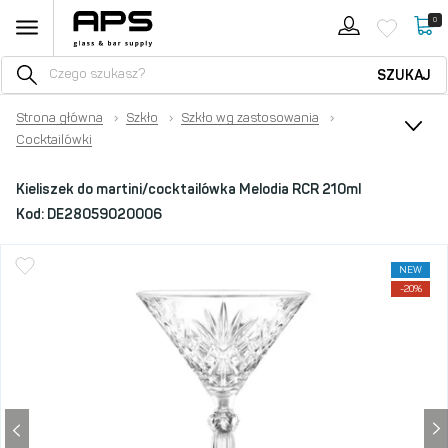
0
SZUKAJ
Strona główna
›
Szkło
›
Szkło wg zastosowania
›
Cocktailówki
Kieliszek do martini/cocktailówka Melodia RCR 210ml
Kod:
DE28059020006
NEW
-20%