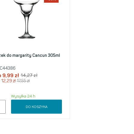
szek do margarity Cancun 305ml
C44386
o
9,99
zł
14,27
zł
12,29
zł
17,55
zł
Wysyłka 24 h
DO KOSZYKA