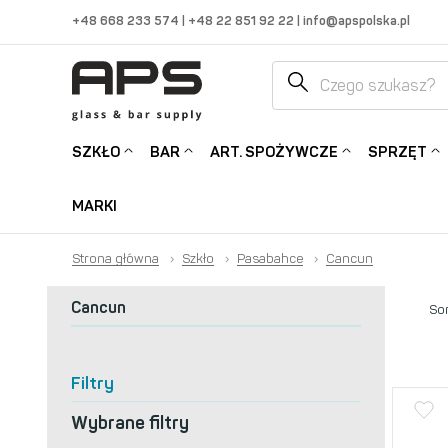
+48 668 233 574
|
+48 22 851 92 22
|
info@apspolska.pl
SZKŁO
BAR
ART. SPOŻYWCZE
SPRZĘT
MARKI
Strona główna
›
Szkło
›
Pasabahce
›
Cancun
Cancun
Sor
Filtry
Wybrane filtry