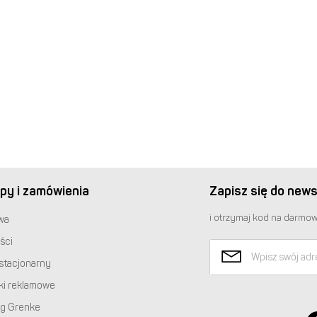
py i zamówienia
Zapisz się do news
i otrzymaj kod na darmow
wa
ści
stacjonarny
ki reklamowe
ng Grenke