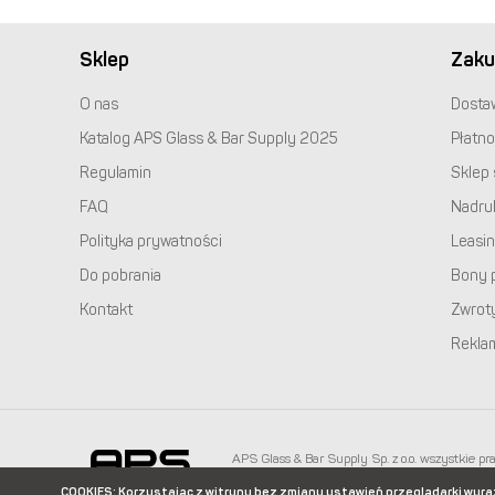
Sklep
Zaku
O nas
Dosta
Katalog
APS
Glass & Bar Supply 2025
Płatno
Regulamin
Sklep 
FAQ
Nadru
Polityka prywatności
Leasi
Do pobrania
Bony 
Kontakt
Zwrot
Rekla
APS
Glass & Bar Supply Sp. z o.o. wszystkie pr
info@apspolska.pl
|
Mapa strony
| Infolinia:
+48
COOKIES
: Korzystając z witryny bez zmiany ustawień przeglądarki wyr