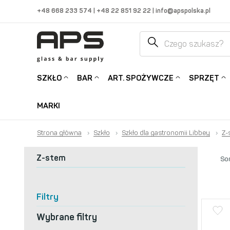
+48 668 233 574
|
+48 22 851 92 22
|
info@apspolska.pl
SZKŁO
BAR
ART. SPOŻYWCZE
SPRZĘT
MARKI
Strona główna
›
Szkło
›
Szkło dla gastronomii Libbey
›
Z-
Z-stem
Sor
Filtry
Wybrane filtry