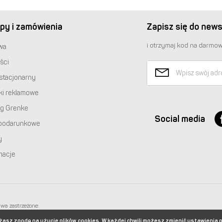
py i zamówienia
Zapisz się do news
i otrzymaj kod na darmow
wa
ści
stacjonarny
ki reklamowe
ng Grenke
Social media
podarunkowe
y
macje
awa zastrzeżone.
 668 233 574
|
+48 22 851 92 22
ażasz zgodę na użycie plików
cookies. W każdej chwili możesz zmienić ustawienia 