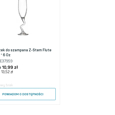
szek do szampana Z-Stem Flute
 * 6 Oz
E37959
o
10,99
zł
13,52
zł
owy brak
POWIADOM O DOSTĘPNOŚCI