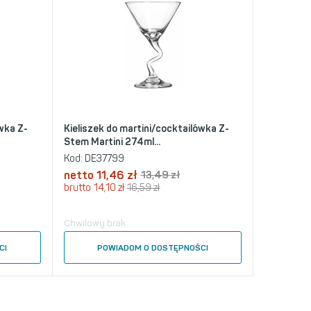
ówka Z-
Kieliszek do martini/cocktailówka Z-
Stem Martini 274ml...
Kod:
DE37799
netto
11,46
zł
13,49
zł
brutto
14,10
zł
16,59
zł
Chwilowy brak
CI
POWIADOM O DOSTĘPNOŚCI