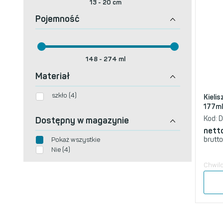
13
-
20
cm
Pojemność
148
-
274
ml
Materiał
szkło (4)
Kieli
177ml
Kod:
D
Dostępny w magazynie
nett
brutto
Pokaż wszystkie
Nie (4)
Chwil