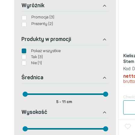
Wyróżnik
Promocja (3)
Prezenty (2)
Produkty w promocji
Pokaż wszystkie
Kieli
Tak (3)
Stem M
Nie (1)
Kod:
D
nett
Średnica
brutto
Chwil
5
-
11
cm
Wysokość