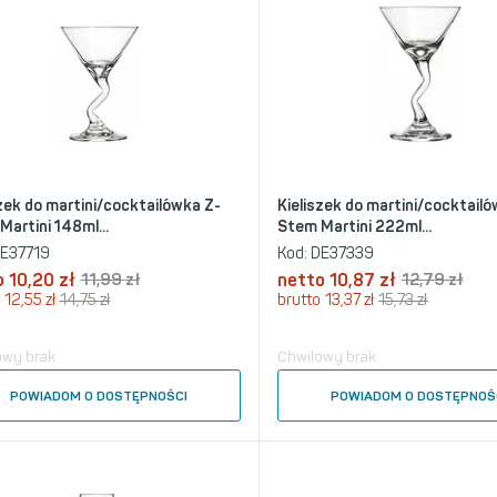
szek do martini/cocktailówka Z-
Kieliszek do martini/cocktail
artini 148ml...
Stem Martini 222ml...
E37719
Kod:
DE37339
o
10,20
zł
11,99
zł
netto
10,87
zł
12,79
zł
12,55
zł
14,75
zł
brutto
13,37
zł
15,73
zł
owy brak
Chwilowy brak
POWIADOM O DOSTĘPNOŚCI
POWIADOM O DOSTĘPNOŚ