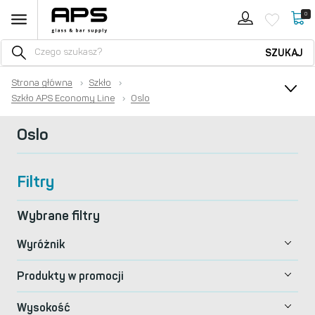
0
SZUKAJ
Strona główna
›
Szkło
›
Szkło APS Economy Line
›
Oslo
Oslo
Filtry
Wybrane filtry
Wyróżnik
Produkty w promocji
Wysokość