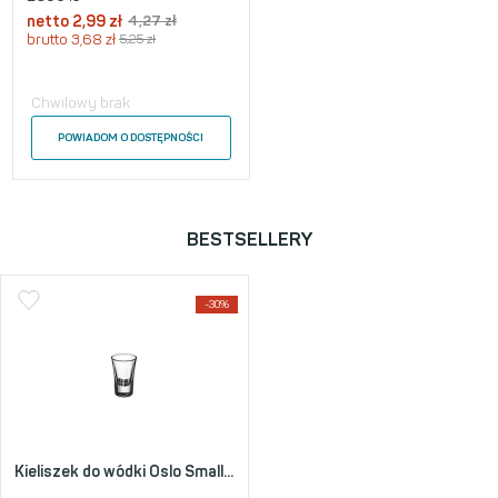
netto
2,99
zł
4,27
zł
brutto
3,68
zł
5,25
zł
Chwilowy brak
POWIADOM O DOSTĘPNOŚCI
BESTSELLERY
-30%
Kieliszek do wódki Oslo Small...