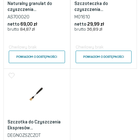
Naturalny granulat do
Szczoteczka do
czyszczenia...
czyszczenia...
AS700020
M01610
netto
69,00
zł
netto
29,99
zł
brutto
84,87
zł
brutto
36,89
zł
Chwilowy brak
Chwilowy brak
POWIADOM O DOSTĘPNOŚCI
POWIADOM O DOSTĘPNOŚCI
Szczotka do Czyszczenia
Ekspresów...
DEGNOZSZCZOT