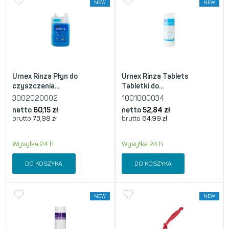
NEW
NEW
Urnex Rinza Płyn do
Urnex Rinza Tablets
czyszczenia...
Tabletki do...
3002020002
1001000034
netto
60,15
zł
netto
52,84
zł
brutto
73,98
zł
brutto
64,99
zł
Wysyłka 24 h
Wysyłka 24 h
DO KOSZYKA
DO KOSZYKA
NEW
NEW