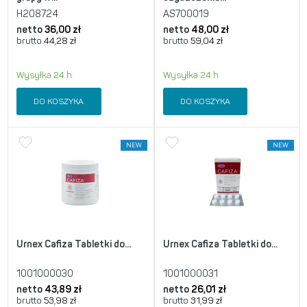
H208724
AS700019
netto
36,00
zł
netto
48,00
zł
brutto
44,28
zł
brutto
59,04
zł
Wysyłka 24 h
Wysyłka 24 h
DO KOSZYKA
DO KOSZYKA
NEW
NEW
Urnex Cafiza Tabletki do...
Urnex Cafiza Tabletki do...
1001000030
1001000031
netto
43,89
zł
netto
26,01
zł
brutto
53,98
zł
brutto
31,99
zł