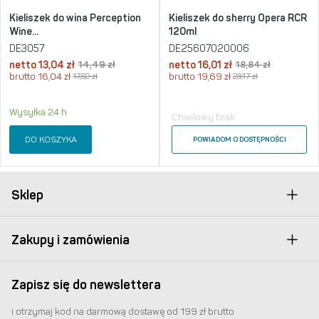
Kieliszek do wina Perception
Kieliszek do sherry Opera RCR
Wine...
120ml
DE3057
DE25607020006
netto
13,04
zł
14,49
zł
netto
16,01
zł
18,84
zł
brutto
16,04
zł
17,82
zł
brutto
19,69
zł
23,17
zł
Wysyłka 24 h
Chwilowy brak
DO KOSZYKA
POWIADOM O DOSTĘPNOŚCI
Sklep
Zakupy i zamówienia
Zapisz się do newslettera
i otrzymaj kod na darmową dostawę od 199 zł brutto