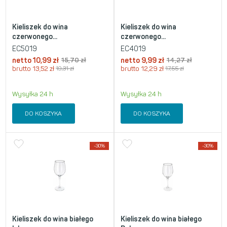
Kieliszek do wina
Kieliszek do wina
czerwonego...
czerwonego...
EC5019
EC4019
netto
10,99
zł
15,70
zł
netto
9,99
zł
14,27
zł
brutto
13,52
zł
19,31
zł
brutto
12,29
zł
17,55
zł
Wysyłka 24 h
Wysyłka 24 h
DO KOSZYKA
DO KOSZYKA
-30%
-30%
Kieliszek do wina białego
Kieliszek do wina białego