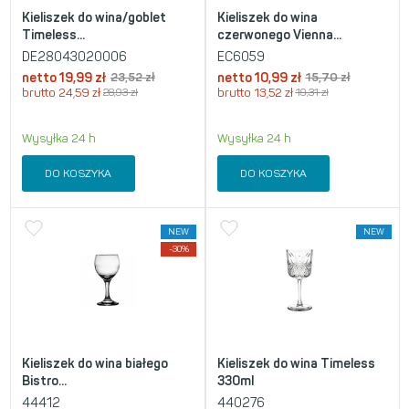
Kieliszek do wina/goblet
Kieliszek do wina
Timeless...
czerwonego Vienna...
DE28043020006
EC6059
netto
19,99
zł
23,52
zł
netto
10,99
zł
15,70
zł
brutto
24,59
zł
28,93
zł
brutto
13,52
zł
19,31
zł
Wysyłka 24 h
Wysyłka 24 h
DO KOSZYKA
DO KOSZYKA
NEW
NEW
-30%
Kieliszek do wina białego
Kieliszek do wina Timeless
Bistro...
330ml
44412
440276