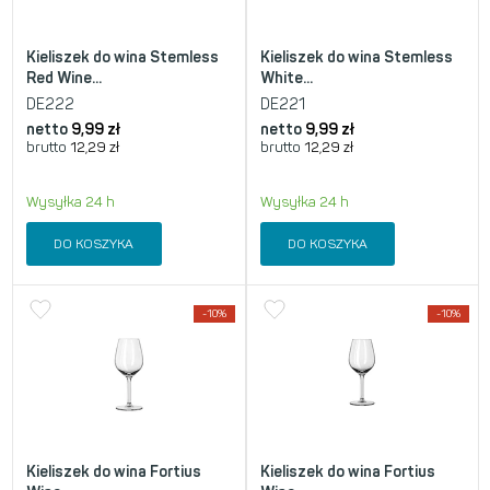
Kieliszek do wina Stemless
Kieliszek do wina Stemless
Red Wine...
White...
DE222
DE221
netto
9,99
zł
netto
9,99
zł
brutto
12,29
zł
brutto
12,29
zł
Wysyłka 24 h
Wysyłka 24 h
DO KOSZYKA
DO KOSZYKA
-10%
-10%
Kieliszek do wina Fortius
Kieliszek do wina Fortius