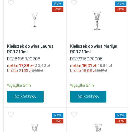
NEW
NEW
-15%
-15%
Kieliszek do wina Laurus
Kieliszek do wina Marilyn
RCR 210ml
RCR 210ml
DE26198020206
DE27375020006
netto
17,36
zł
20,42
zł
netto
16,01
zł
18,84
zł
brutto
21,35
zł
25,12
zł
brutto
19,69
zł
23,17
zł
Wysyłka 24 h
Wysyłka 24 h
DO KOSZYKA
DO KOSZYKA
NEW
NEW
-15%
-15%