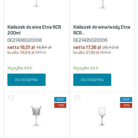
Kieliszek do wina Etna RCR
Kieliszek do wina/wody Etna
200ml
RCR...
DE27436020006
DE27435020006
netto
16,01
zł
18,84
zł
netto
17,36
zł
20,42
zł
brutto
19,69
zł
23,17
zł
brutto
21,35
zł
25,12
zł
Wysyłka 24 h
Wysyłka 24 h
DO KOSZYKA
DO KOSZYKA
NEW
NEW
-15%
-30%