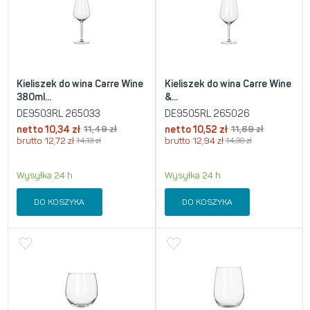
Kieliszek do wina Carre Wine
Kieliszek do wina Carre Wine
380ml...
&...
DE9503RL 265033
DE9505RL 265026
netto
10,34
zł
11,49
zł
netto
10,52
zł
11,69
zł
brutto
12,72
zł
14,13
zł
brutto
12,94
zł
14,38
zł
Wysyłka 24 h
Wysyłka 24 h
DO KOSZYKA
DO KOSZYKA