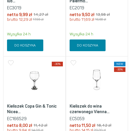
lub...
Palermo...
EC3019
EC2019
netto
9,99
zł
14,27
zł
netto
9,50
zł
13,56
zł
brutto
12,29
zł
17,55
zł
brutto
11,69
zł
16,68
zł
Wysyłka 24 h
Wysyłka 24 h
DO KOSZYKA
DO KOSZYKA
-30%
NEW
-30%
Kieliszek Copa Gin & Tonic
Kieliszek do wina
Nicea...
czerwonego Vienna...
EC166529
EC5059
netto
8,00
zł
11,42
zł
netto
11,50
zł
16,42
zł
brutto
9,84
zł
14,05
zł
brutto
14,15
zł
20,20
zł