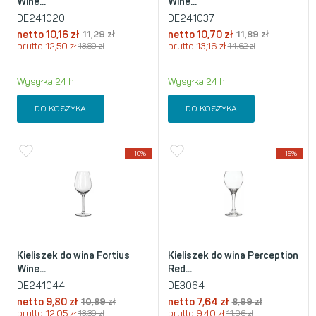
Wine...
Wine...
DE241020
DE241037
netto
10,16
zł
11,29
zł
netto
10,70
zł
11,89
zł
brutto
12,50
zł
13,89
zł
brutto
13,16
zł
14,62
zł
Wysyłka 24 h
Wysyłka 24 h
DO KOSZYKA
DO KOSZYKA
-10%
-15%
Kieliszek do wina Fortius
Kieliszek do wina Perception
Wine...
Red...
DE241044
DE3064
netto
9,80
zł
10,89
zł
netto
7,64
zł
8,99
zł
brutto
12,05
zł
13,39
zł
brutto
9,40
zł
11,06
zł