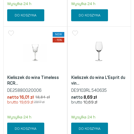
Wysyłka 24 h
Wysyłka 24 h
DO KOSZYKA
DO KOSZYKA
NEW
-15%
Kieliszek do wina Timeless
Kieliszek do wina L'Esprit du
RCR...
vin...
DE25880020006
DE9103RL 540635
netto
16,01
zł
18,84
zł
netto
8,69
zł
brutto
19,69
zł
23,17
zł
brutto
10,69
zł
Wysyłka 24 h
Wysyłka 24 h
DO KOSZYKA
DO KOSZYKA