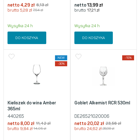
netto
4,29
zł
6,13
zł
netto
13,99
zł
brutto
5,28
zł
7,54
zł
brutto
17,21
zł
Wysyłka 24 h
Wysyłka 24 h
DO KOSZYKA
DO KOSZYKA
NEW
-15%
-30%
Kieliszek do wina Amber
Goblet Alkemist RCR 530ml
365ml
440265
DE26521020006
netto
8,00
zł
11,42
zł
netto
20,02
zł
23,56
zł
brutto
9,84
zł
14,05
zł
brutto
24,62
zł
28,98
zł