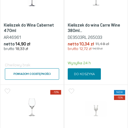
Kieliszek do Wina Cabernet
Kieliszek do wina Carre Wine
470ml
380ml...
AR46961
DE9503RL 265033
netto
14,90
zł
netto
10,34
zł
11,49
zł
brutto
18,33
zł
brutto
12,72
zł
14,13
zł
Wysyłka 24 h
Chwilowy brak
DO KOSZYKA
POWIADOM O DOSTĘPNOŚCI
-10%
NEW
-15%