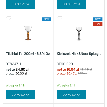
DO KOSZYKA
DO KOSZYKA
NEW
NEW
-10%
Tiki Mai Tai 200ml * 6 3/4 Oz
Kieliszek Nick&Nora Spksy...
DE824711
DE601329
netto
24,90
zł
netto
16,64
zł
18,49
zł
brutto
30,63
zł
brutto
20,47
zł
22,74
zł
Wysyłka 24 h
Wysyłka 24 h
DO KOSZYKA
DO KOSZYKA