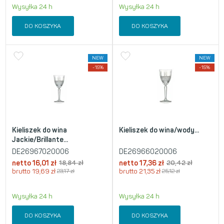
Wysyłka 24 h
Wysyłka 24 h
DO KOSZYKA
DO KOSZYKA
NEW
NEW
-15%
-15%
Kieliszek do wina
Kieliszek do wina/wody...
Jackie/Brillante...
DE26967020006
DE26966020006
netto
16,01
zł
18,84
zł
netto
17,36
zł
20,42
zł
brutto
19,69
zł
23,17
zł
brutto
21,35
zł
25,12
zł
Wysyłka 24 h
Wysyłka 24 h
DO KOSZYKA
DO KOSZYKA