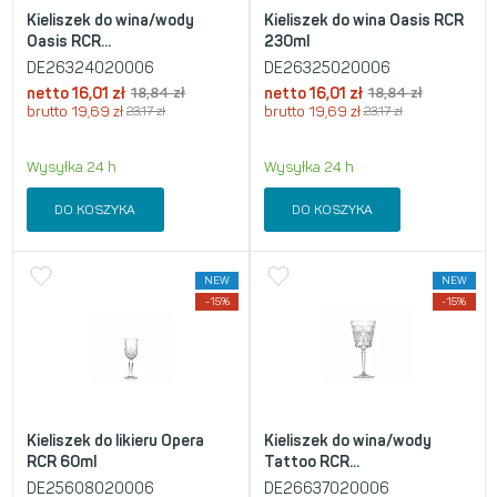
Kieliszek do wina/wody
Kieliszek do wina Oasis RCR
Oasis RCR...
230ml
DE26324020006
DE26325020006
netto
16,01
zł
18,84
zł
netto
16,01
zł
18,84
zł
brutto
19,69
zł
23,17
zł
brutto
19,69
zł
23,17
zł
Wysyłka 24 h
Wysyłka 24 h
DO KOSZYKA
DO KOSZYKA
NEW
NEW
-15%
-15%
Kieliszek do likieru Opera
Kieliszek do wina/wody
RCR 60ml
Tattoo RCR...
DE25608020006
DE26637020006