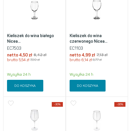
Kieliszek do wina białego
Kieliszek do wina
Nicea...
czerwonego Nicea...
EC7503
EC1103
netto
4,50
zł
6,42
zł
netto
4,99
zł
7,13
zł
brutto
5,54
zł
7,90
zł
brutto
6,14
zł
8,77
zł
Wysyłka 24 h
Wysyłka 24 h
DO KOSZYKA
DO KOSZYKA
-30%
-30%