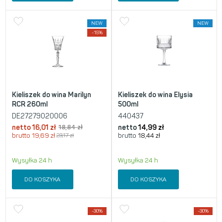
NEW
NEW
-15%
Kieliszek do wina Marilyn
Kieliszek do wina Elysia
RCR 260ml
500ml
DE27279020006
440437
netto
16,01
zł
18,84
zł
netto
14,99
zł
brutto
19,69
zł
23,17
zł
brutto
18,44
zł
Wysyłka 24 h
Wysyłka 24 h
DO KOSZYKA
DO KOSZYKA
-30%
-30%