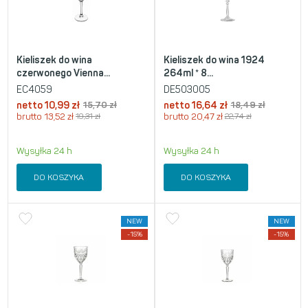
Kieliszek do wina
Kieliszek do wina 1924
czerwonego Vienna...
264ml * 8...
EC4059
DE503005
netto
10,99
zł
15,70
zł
netto
16,64
zł
18,49
zł
brutto
13,52
zł
19,31
zł
brutto
20,47
zł
22,74
zł
Wysyłka 24 h
Wysyłka 24 h
DO KOSZYKA
DO KOSZYKA
NEW
NEW
-15%
-15%