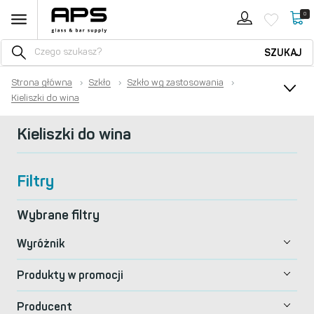
0
SZUKAJ
Strona główna
›
Szkło
›
Szkło wg zastosowania
›
Kieliszki do wina
Kieliszki do wina
Filtry
Wybrane filtry
Wyróżnik
Produkty w promocji
Producent