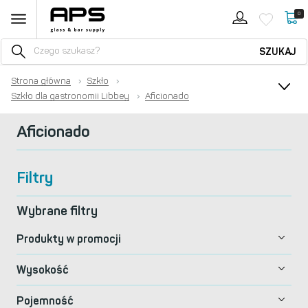
0
SZUKAJ
Strona główna
›
Szkło
›
Szkło dla gastronomii Libbey
›
Aficionado
Aficionado
Filtry
Wybrane filtry
Produkty w promocji
Wysokość
Pojemność