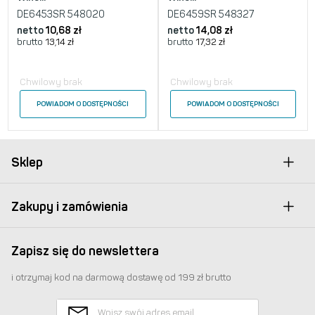
DE6453SR 548020
DE6459SR 548327
netto
10,68
zł
netto
14,08
zł
brutto
13,14
zł
brutto
17,32
zł
Chwilowy brak
Chwilowy brak
POWIADOM O DOSTĘPNOŚCI
POWIADOM O DOSTĘPNOŚCI
Sklep
Zakupy i zamówienia
Zapisz się do newslettera
i otrzymaj kod na darmową dostawę od 199 zł brutto