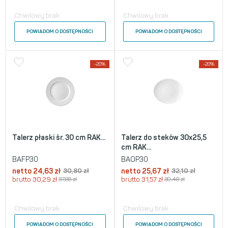
Chwilowy brak
Chwilowy brak
POWIADOM O DOSTĘPNOŚCI
POWIADOM O DOSTĘPNOŚCI
-20%
-20%
Talerz płaski śr. 30 cm RAK...
Talerz do steków 30x25,5
cm RAK...
BAFP30
BAOP30
netto
24,63
zł
30,80
zł
netto
25,67
zł
32,10
zł
brutto
30,29
zł
37,88
zł
brutto
31,57
zł
39,48
zł
Chwilowy brak
Chwilowy brak
POWIADOM O DOSTĘPNOŚCI
POWIADOM O DOSTĘPNOŚCI