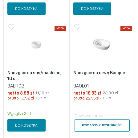
DO KOSZYKA
DO KOSZYKA
-20%
-20%
Naczynie na sos/masło poj.
Naczynie na oliwę Banquet
10 cl...
BABR02
BAOL01
netto
8,88
zł
11,10
zł
netto
18,33
zł
22,90
zł
brutto
10,92
zł
13,65
zł
brutto
22,55
zł
28,17
zł
Wysyłka 24 h
Chwilowy brak
DO KOSZYKA
POWIADOM O DOSTĘPNOŚCI