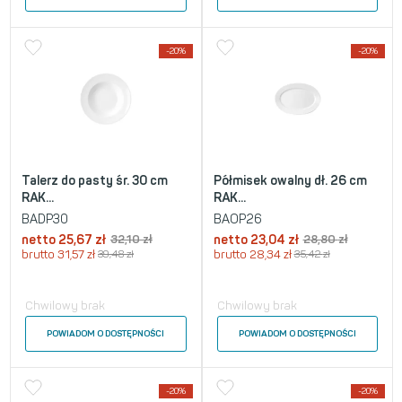
-20%
-20%
Talerz do pasty śr. 30 cm
Półmisek owalny dł. 26 cm
RAK...
RAK...
BADP30
BAOP26
netto
25,67
zł
32,10
zł
netto
23,04
zł
28,80
zł
brutto
31,57
zł
39,48
zł
brutto
28,34
zł
35,42
zł
Chwilowy brak
Chwilowy brak
POWIADOM O DOSTĘPNOŚCI
POWIADOM O DOSTĘPNOŚCI
-20%
-20%