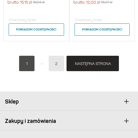
brutto
15,15
zł
18,94
zł
brutto
12,00
zł
15,01
zł
Chwilowy brak
Chwilowy brak
POWIADOM O DOSTĘPNOŚCI
POWIADOM O DOSTĘPNOŚCI
1
2
NASTĘPNA STRONA
Sklep
Zakupy i zamówienia