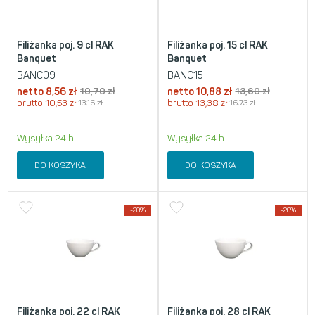
Filiżanka poj. 9 cl RAK
Filiżanka poj. 15 cl RAK
Banquet
Banquet
BANC09
BANC15
netto
8,56
zł
10,70
zł
netto
10,88
zł
13,60
zł
brutto
10,53
zł
13,16
zł
brutto
13,38
zł
16,73
zł
Wysyłka 24 h
Wysyłka 24 h
DO KOSZYKA
DO KOSZYKA
-20%
-20%
Filiżanka poj. 22 cl RAK
Filiżanka poj. 28 cl RAK