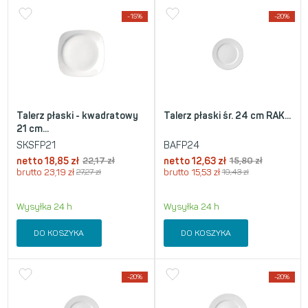
-15%
-20%
Talerz płaski - kwadratowy
Talerz płaski śr. 24 cm RAK...
21 cm...
SKSFP21
BAFP24
netto
18,85
zł
22,17
zł
netto
12,63
zł
15,80
zł
brutto
23,19
zł
27,27
zł
brutto
15,53
zł
19,43
zł
Wysyłka 24 h
Wysyłka 24 h
DO KOSZYKA
DO KOSZYKA
-20%
-20%