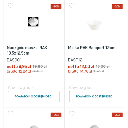
-50%
-20%
Naczynie muszla RAK
Miska RAK Banquet 12cm
13,5x12,5cm
BASD01
BASP12
netto
9,95
zł
19,90
zł
netto
12,00
zł
15,00
zł
brutto
12,24
zł
24,48
zł
brutto
14,76
zł
18,45
zł
Chwilowy brak
Chwilowy brak
POWIADOM O DOSTĘPNOŚCI
POWIADOM O DOSTĘPNOŚCI
-20%
-20%