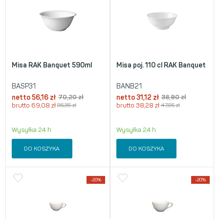
Misa RAK Banquet 590ml
Misa poj. 110 cl RAK Banquet
BASP31
BANB21
netto
56,16
zł
70,20
zł
netto
31,12
zł
38,90
zł
brutto
69,08
zł
86,35
zł
brutto
38,28
zł
47,85
zł
Wysyłka 24 h
Wysyłka 24 h
DO KOSZYKA
DO KOSZYKA
-20%
-20%