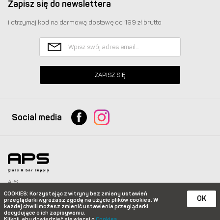
Zapisz się do newslettera
i otrzymaj kod na darmową dostawę od 199 zł brutto
ZAPISZ SIĘ
Social media
APS
Glass & Bar Supply Sp. z o.o. wszystkie prawa zastrzeżone.
COOKIES
: Korzystając z witryny bez zmiany ustawień
info@apspolska.pl
|
Mapa strony
| Infolinia:
+48 668 233 574
|
+48 22 851 92 22
OK
przeglądarki wyrażasz zgodę na użycie plików
cookies. W
każdej chwili możesz zmienić ustawienia przeglądarki
e-commerce platform by
decydujące o ich zapisywaniu.
Kliknij, aby dowiedzieć się więcej o
Cookies