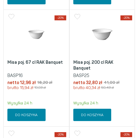
-20%
-20%
Misa poj. 67 cl RAK Banquet
Misa poj. 200 cl RAK
Banquet
BASP16
BASP25
netto
12,96
zł
16,20
zł
netto
32,80
zł
41,00
zł
brutto
15,94
zł
19,93
zł
brutto
40,34
zł
50,43
zł
Wysyłka 24 h
Wysyłka 24 h
DO KOSZYKA
DO KOSZYKA
-20%
-20%