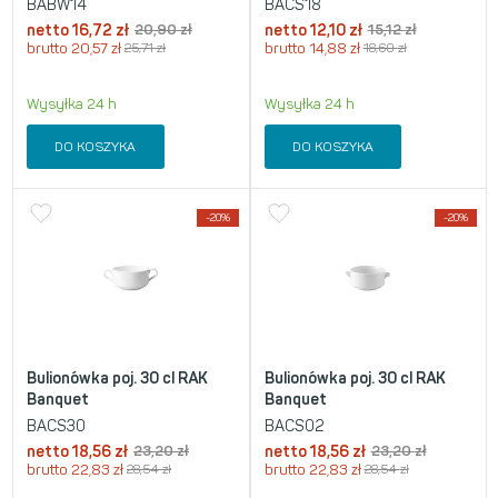
BABW14
BACS18
netto
16,72
zł
20,90
zł
netto
12,10
zł
15,12
zł
brutto
20,57
zł
25,71
zł
brutto
14,88
zł
18,60
zł
Wysyłka 24 h
Wysyłka 24 h
DO KOSZYKA
DO KOSZYKA
-20%
-20%
Bulionówka poj. 30 cl RAK
Bulionówka poj. 30 cl RAK
Banquet
Banquet
BACS30
BACS02
netto
18,56
zł
23,20
zł
netto
18,56
zł
23,20
zł
brutto
22,83
zł
28,54
zł
brutto
22,83
zł
28,54
zł