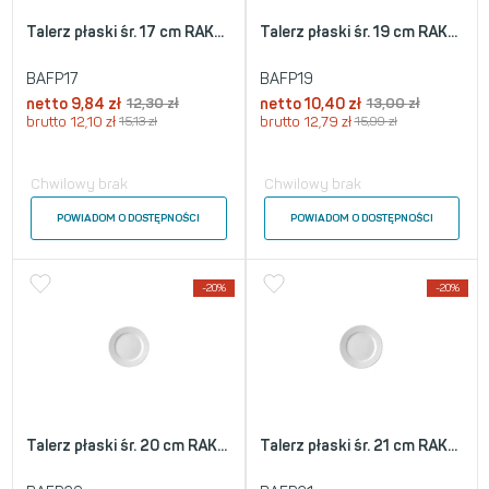
Talerz płaski śr. 17 cm RAK...
Talerz płaski śr. 19 cm RAK...
BAFP17
BAFP19
netto
9,84
zł
12,30
zł
netto
10,40
zł
13,00
zł
brutto
12,10
zł
15,13
zł
brutto
12,79
zł
15,99
zł
Chwilowy brak
Chwilowy brak
POWIADOM O DOSTĘPNOŚCI
POWIADOM O DOSTĘPNOŚCI
-20%
-20%
Talerz płaski śr. 20 cm RAK...
Talerz płaski śr. 21 cm RAK...