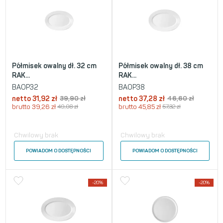
Półmisek owalny dł. 32 cm
Półmisek owalny dł. 38 cm
RAK...
RAK...
BAOP32
BAOP38
netto
31,92
zł
39,90
zł
netto
37,28
zł
46,60
zł
brutto
39,26
zł
49,08
zł
brutto
45,85
zł
57,32
zł
Chwilowy brak
Chwilowy brak
POWIADOM O DOSTĘPNOŚCI
POWIADOM O DOSTĘPNOŚCI
-20%
-20%