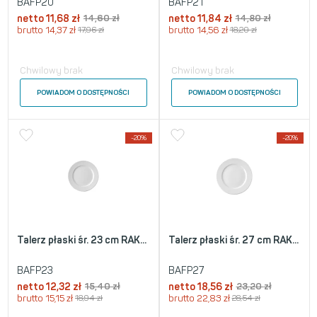
BAFP20
BAFP21
netto
11,68
zł
14,60
zł
netto
11,84
zł
14,80
zł
brutto
14,37
zł
17,96
zł
brutto
14,56
zł
18,20
zł
Chwilowy brak
Chwilowy brak
POWIADOM O DOSTĘPNOŚCI
POWIADOM O DOSTĘPNOŚCI
-20%
-20%
Talerz płaski śr. 23 cm RAK...
Talerz płaski śr. 27 cm RAK...
BAFP23
BAFP27
netto
12,32
zł
15,40
zł
netto
18,56
zł
23,20
zł
brutto
15,15
zł
18,94
zł
brutto
22,83
zł
28,54
zł