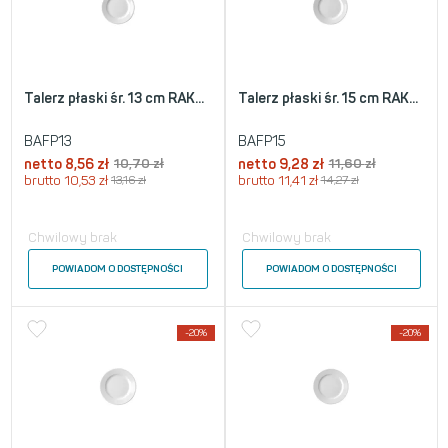
Talerz płaski śr. 13 cm RAK...
Talerz płaski śr. 15 cm RAK...
BAFP13
BAFP15
netto
8,56
zł
10,70
zł
netto
9,28
zł
11,60
zł
brutto
10,53
zł
13,16
zł
brutto
11,41
zł
14,27
zł
Chwilowy brak
Chwilowy brak
POWIADOM O DOSTĘPNOŚCI
POWIADOM O DOSTĘPNOŚCI
-20%
-20%