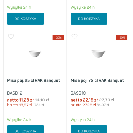
Wysyłka 24 h
Wysyłka 24 h
DO KOSZYKA
DO KOSZYKA
-20%
-20%
Misa poj. 25 cl RAK Banquet
Misa poj. 72 cl RAK Banquet
BASB12
BASB18
netto
11,28
zł
14,10
zł
netto
22,16
zł
27,70
zł
brutto
13,87
zł
17,34
zł
brutto
27,26
zł
34,07
zł
Wysyłka 24 h
Wysyłka 24 h
DO KOSZYKA
DO KOSZYKA