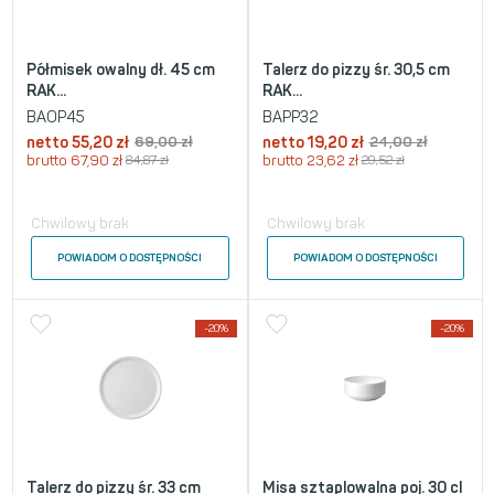
Półmisek owalny dł. 45 cm
Talerz do pizzy śr. 30,5 cm
RAK...
RAK...
BAOP45
BAPP32
netto
55,20
zł
69,00
zł
netto
19,20
zł
24,00
zł
brutto
67,90
zł
84,87
zł
brutto
23,62
zł
29,52
zł
Chwilowy brak
Chwilowy brak
POWIADOM O DOSTĘPNOŚCI
POWIADOM O DOSTĘPNOŚCI
-20%
-20%
Talerz do pizzy śr. 33 cm
Misa sztaplowalna poj. 30 cl