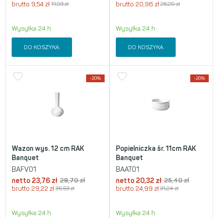
brutto
9,54
zł
11,93
zł
brutto
20,96
zł
26,20
zł
Wysyłka 24 h
Wysyłka 24 h
DO KOSZYKA
DO KOSZYKA
-20%
-20%
Wazon wys. 12 cm RAK
Popielniczka śr. 11cm RAK
Banquet
Banquet
BAFV01
BAAT01
netto
23,76
zł
29,70
zł
netto
20,32
zł
25,40
zł
brutto
29,22
zł
36,53
zł
brutto
24,99
zł
31,24
zł
Wysyłka 24 h
Wysyłka 24 h