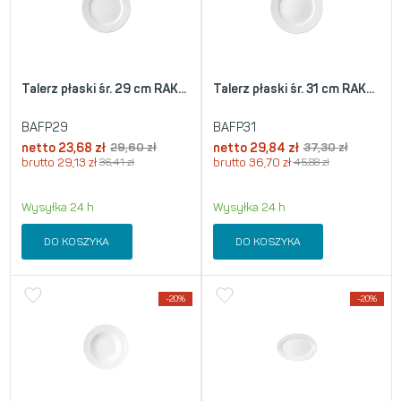
Talerz płaski śr. 29 cm RAK...
Talerz płaski śr. 31 cm RAK...
BAFP29
BAFP31
netto
23,68
zł
29,60
zł
netto
29,84
zł
37,30
zł
brutto
29,13
zł
36,41
zł
brutto
36,70
zł
45,88
zł
Wysyłka 24 h
Wysyłka 24 h
DO KOSZYKA
DO KOSZYKA
-20%
-20%