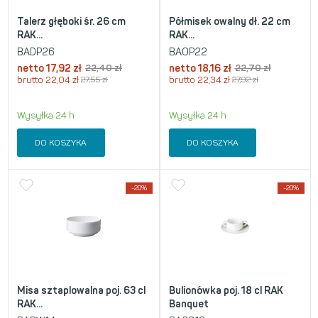
Talerz głęboki śr. 26 cm
Półmisek owalny dł. 22 cm
RAK...
RAK...
BADP26
BAOP22
netto
17,92
zł
22,40
zł
netto
18,16
zł
22,70
zł
brutto
22,04
zł
27,55
zł
brutto
22,34
zł
27,92
zł
Wysyłka 24 h
Wysyłka 24 h
DO KOSZYKA
DO KOSZYKA
-20%
-20%
Misa sztaplowalna poj. 63 cl
Bulionówka poj. 18 cl RAK
RAK...
Banquet