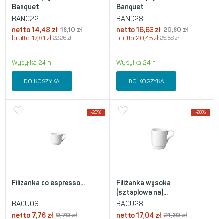
Banquet
Banquet
BANC22
BANC28
netto
14,48
zł
18,10
zł
netto
16,63
zł
20,80
zł
brutto
17,81
zł
22,26
zł
brutto
20,45
zł
25,58
zł
Wysyłka 24 h
Wysyłka 24 h
DO KOSZYKA
DO KOSZYKA
-20%
-20%
Filiżanka do espresso...
Filiżanka wysoka
(sztaplowalna)...
BACU09
BACU28
netto
7,76
zł
9,70
zł
netto
17,04
zł
21,30
zł