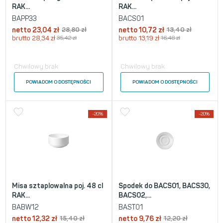
RAK...
RAK...
BAPP33
BACS01
netto
23,04
zł
28,80
zł
netto
10,72
zł
13,40
zł
brutto
28,34
zł
35,42
zł
brutto
13,19
zł
16,48
zł
Chwilowy brak
Chwilowy brak
POWIADOM O DOSTĘPNOŚCI
POWIADOM O DOSTĘPNOŚCI
-20%
-20%
Misa sztaplowalna poj. 48 cl
Spodek do BACS01, BACS30,
RAK...
BACS02,...
BABW12
BAST01
netto
12,32
zł
15,40
zł
netto
9,76
zł
12,20
zł