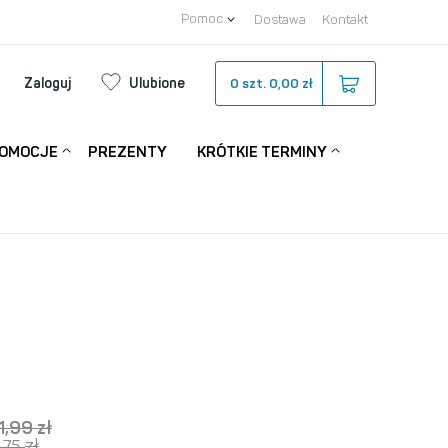
Pomoc
Dostawa
Kontakt
Zaloguj
Ulubione
0
szt.
0,00 zł
OMOCJE
PREZENTY
KRÓTKIE TERMINY
11,99
zł
-10%
zł
4,75