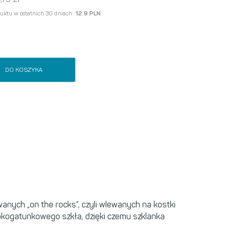
duktu w ostatnich 30 dniach:
12.9 PLN
DO KOSZYKA
anych „on the rocks”, czyli wlewanych na kostki
okogatunkowego szkła, dzięki czemu szklanka