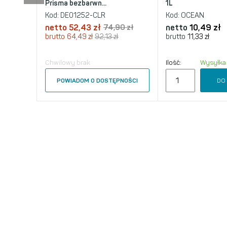
Prisma bezbarwn...
1L
Kod:
DE01252-CLR
Kod:
OCEAN
netto
52,43 zł
74,90 zł
netto
10,49 zł
brutto
64,49 zł
92,13 zł
brutto
11,33 zł
Chwilowy brak
Ilość:
Wysyłka
DO
POWIADOM O DOSTĘPNOŚCI