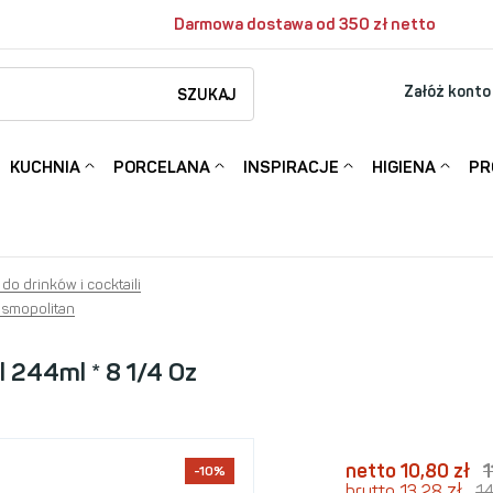
Darmowa dostawa od 350 zł netto
Załóż konto
SZUKAJ
KUCHNIA
PORCELANA
INSPIRACJE
HIGIENA
PR
 do drinków i cocktaili
smopolitan
l 244ml * 8 1/4 Oz
netto 10,80
zł
-10%
zł
brutto 13,28
1