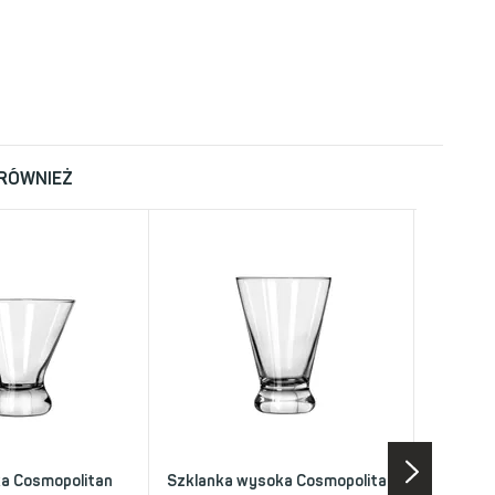
 RÓWNIEŻ
ka Cosmopolitan
Szklanka wysoka Cosmopolitan
Słomki R