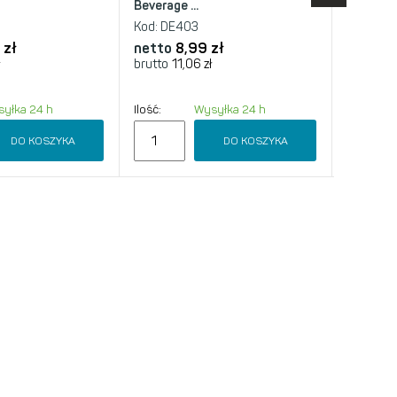
Beverage ...
15cm,...
Kod:
DE403
Kod:
DE8
 zł
netto
8,99 zł
netto
8
ł
brutto
11,06 zł
brutto
10
yłka 24 h
Ilość:
Wysyłka 24 h
Chwilowy
DO KOSZYKA
DO KOSZYKA
POWI