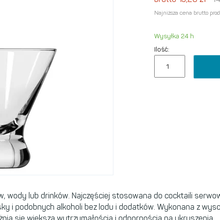
Najniższa cena brutto pro
Wysyłka 24 h
Ilość:
, wody lub drinków. Najczęściej stosowana do cocktaili serwow
sky i podobnych alkoholi bez lodu i dodatków. Wykonana z wys
nia się większą wytrzymałością i odpornością na ukruszenia.