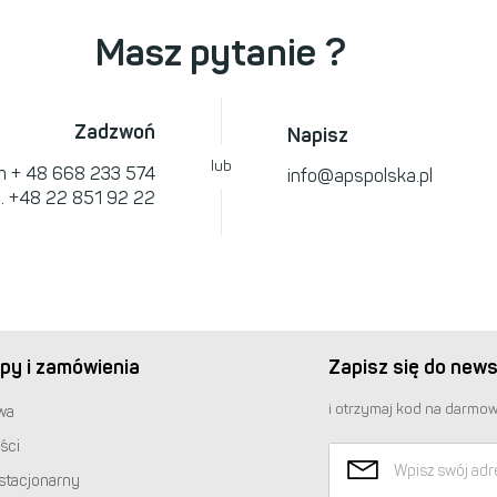
Masz pytanie ?
Zadzwoń
Napisz
lub
om
+ 48 668 233 574
info@apspolska.pl
l.
+48 22 851 92 22
py i zamówienia
Zapisz się do news
i otrzymaj kod na darmow
wa
ści
stacjonarny