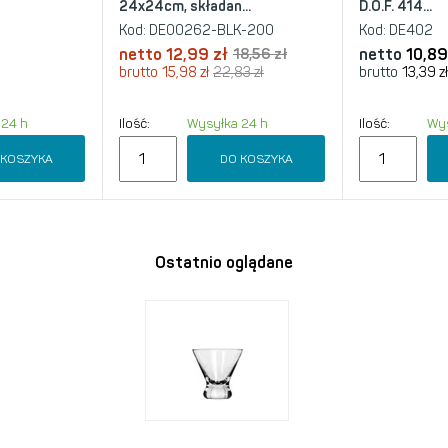
24x24cm, składan...
D.O.F. 414...
Kod:
DE00262-BLK-200
Kod:
DE402
netto
12,99 zł
18,56 zł
netto
10,89
brutto
15,98 zł
22,83 zł
brutto
13,39 z
 24 h
Ilość:
Wysyłka 24 h
Ilość:
Wys
 KOSZYKA
DO KOSZYKA
Ostatnio oglądane