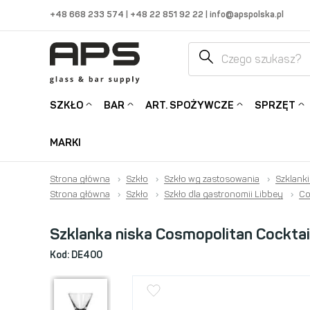
+48 668 233 574
|
+48 22 851 92 22
|
info@apspolska.pl
SZKŁO
BAR
ART. SPOŻYWCZE
SPRZĘT
MARKI
Strona główna
›
Szkło
›
Szkło wg zastosowania
›
Szklanki
Strona główna
›
Szkło
›
Szkło dla gastronomii Libbey
›
Co
Szklanka niska Cosmopolitan Cocktai
Kod:
DE400