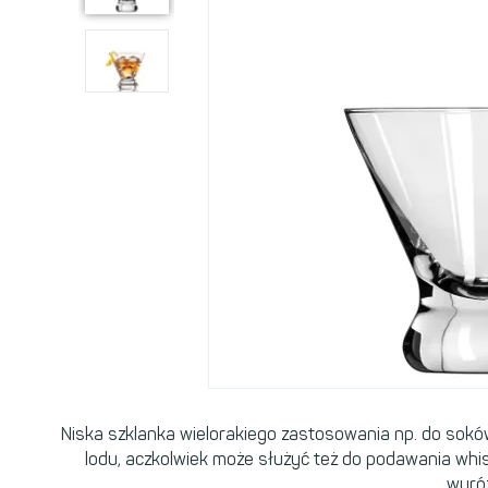
Niska szklanka wielorakiego zastosowania np. do soków
lodu, aczkolwiek może służyć też do podawania whi
wyróż