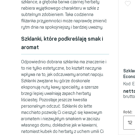
szklance, a głęboka barwa czarnej herbaty
nabiera wyjątkowego charakteru w szkle z
subtelnym zdobieniem. Taka codzienna
filiżanka przyjemności może naprawdę zmienić
rytm dnia na spokojniejszy i bardziej uważny.
Szklanki, które podkreślają smak i
aromat
Odpowiednio dobrana szklanka ma znaczenie i
to nie tylko estetyczne, bo kształt naczynia
Szkla
wpływa na to, jak odczuwamy aromat napoju.
Econo
Szklanki zwężane ku górze doskonale
Kod:
E
eksponują nuty kawy speciality, a szersze
nett
brzegi lepiej uwalniają zapach herbaty
brutto
liściastej. Pozostaje jeszcze kwestia
personalnym odczuć. Szklanki do latte
Ilość:
macchiato pozwolą Ci cieszyć się kawowym
aromatem i niezwykłym smakiem w zaciszu
własnego domu, dokładnie jak w kawiarni,
natomiast kubek do herbaty z uchem umili Ci