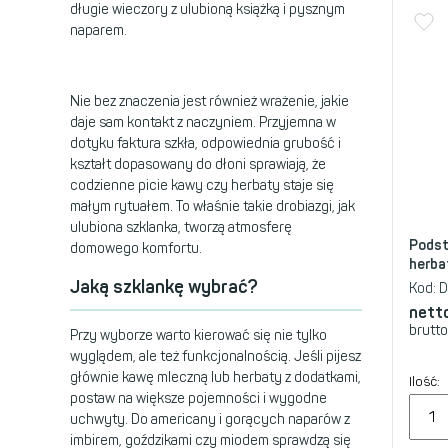
długie wieczory z ulubioną książką i pysznym
naparem.
Nie bez znaczenia jest również wrażenie, jakie
daje sam kontakt z naczyniem. Przyjemna w
dotyku faktura szkła, odpowiednia grubość i
kształt dopasowany do dłoni sprawiają, że
codzienne picie kawy czy herbaty staje się
małym rytuałem. To właśnie takie drobiazgi, jak
ulubiona szklanka, tworzą atmosferę
Podst
domowego komfortu.
herba
Jaką szklankę wybrać?
Kod:
D
nett
brutto
Przy wyborze warto kierować się nie tylko
wyglądem, ale też funkcjonalnością. Jeśli pijesz
głównie kawę mleczną lub herbaty z dodatkami,
Ilość:
postaw na większe pojemności i wygodne
uchwyty. Do americany i gorących naparów z
imbirem, goździkami czy miodem sprawdzą się