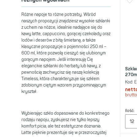
Różne napoje to różne potrzeby. Wśród
naszych propozycji znajdziesz wysokie szklanki
z uchem na nóżce, idealnie nadające się do
kawy latte, cappuccino, gorącej czekolady oraz
lodów i deserów z bitą śmietaną, a także
klasyczne propozycje o pojemności 250 ml –
600 ml, które pozwolą cieszyć się ulubionym
gorącym napojem. Jeśli interesują Cię
eleganckie szklanki do herbaty lub kawy, z
Szkla
pewnością zachwycisz się naszą kolekcją
270m
Timeless, która charakteryzuje się szkłem
Kod:
E
zdobionym ciętym wzorem przypominającym
nett
kryształ.
brutto
Ilość:
Wybierając szkło dopasowane do konkretnego
rodzaju napoju, zyskujesz nie tylko lepszy
komfort picia, ale też estetyczne doznania.
Latte pięknie prezentuje się w przezroczystej