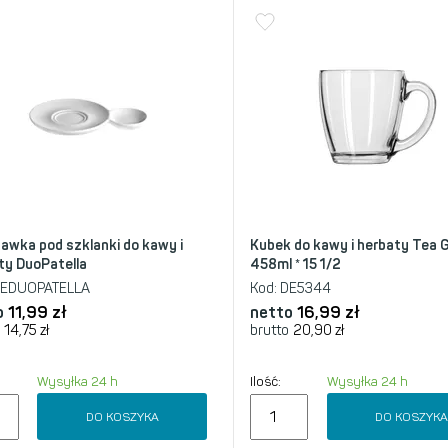
awka pod szklanki do kawy i
Kubek do kawy i herbaty Tea 
ty DuoPatella
458ml * 15 1/2
EDUOPATELLA
Kod:
DE5344
o
11,99
zł
netto
16,99
zł
14,75
zł
brutto
20,90
zł
Wysyłka 24 h
Ilość:
Wysyłka 24 h
DO KOSZYKA
DO KOSZYK