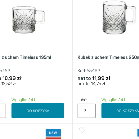
 z uchem Timeless 195ml
Kubek z uchem Timeless 250
5452
Kod:
55462
o
10,99
zł
netto
11,99
zł
13,52
zł
brutto
14,75
zł
Wysyłka 24 h
Ilość:
Wysyłka 24 h
DO KOSZYKA
DO KOSZYK
NEW