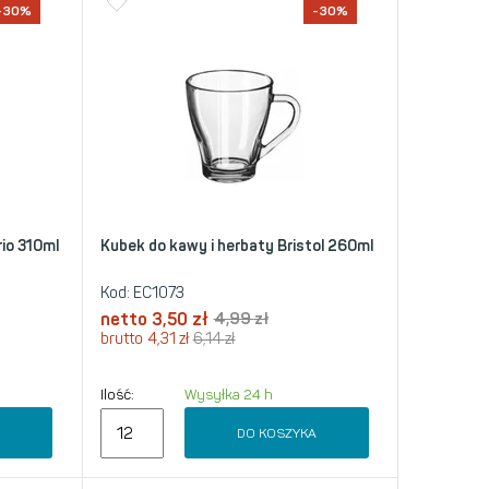
-30%
-30%
io 310ml
Kubek do kawy i herbaty Bristol 260ml
Kod:
EC1073
netto
3,50
zł
4,99
zł
brutto
4,31
zł
6,14
zł
Ilość:
Wysyłka 24 h
A
DO KOSZYKA