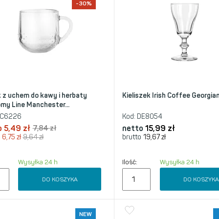
-30%
 z uchem do kawy i herbaty
Kieliszek Irish Coffee Georgia
my Line Manchester...
C6226
Kod:
DE8054
o
5,49
zł
7,84
zł
netto
15,99
zł
6,75
zł
9,64
zł
brutto
19,67
zł
Wysyłka 24 h
Ilość:
Wysyłka 24 h
DO KOSZYKA
DO KOSZYK
NEW