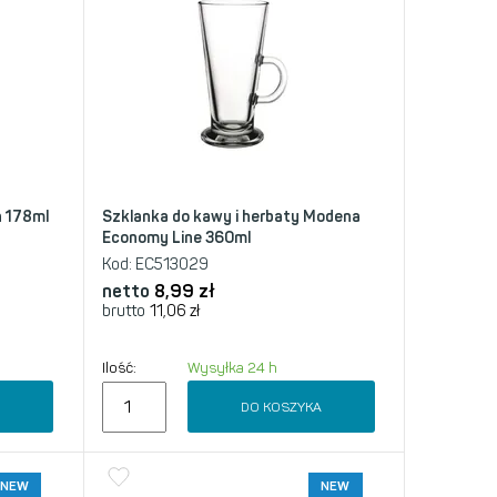
n 178ml
Szklanka do kawy i herbaty Modena
Economy Line 360ml
Kod:
EC513029
netto
8,99
zł
brutto
11,06
zł
Ilość:
Wysyłka 24 h
A
DO KOSZYKA
NEW
NEW