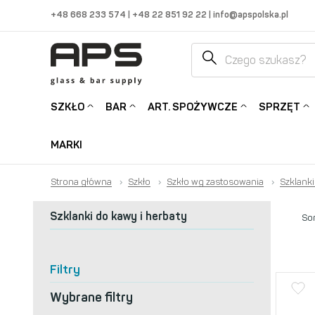
+48 668 233 574
|
+48 22 851 92 22
|
info@apspolska.pl
SZKŁO
BAR
ART. SPOŻYWCZE
SPRZĘT
MARKI
Strona główna
›
Szkło
›
Szkło wg zastosowania
›
Szklanki
Szklanki do kawy i herbaty
Sor
Filtry
Wybrane filtry