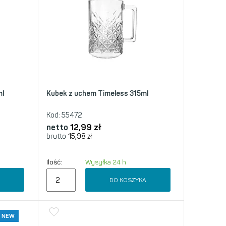
ml
Kubek z uchem Timeless 315ml
Kod:
55472
netto
12,99
zł
brutto
15,98
zł
Ilość:
Wysyłka 24 h
A
DO KOSZYKA
NEW