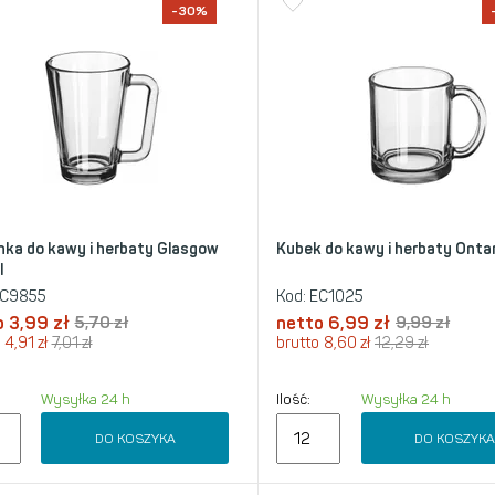
-30%
nka do kawy i herbaty Glasgow
Kubek do kawy i herbaty Ontar
l
C9855
Kod:
EC1025
o
3,99
zł
5,70
zł
netto
6,99
zł
9,99
zł
4,91
zł
7,01
zł
brutto
8,60
zł
12,29
zł
Wysyłka 24 h
Ilość:
Wysyłka 24 h
DO KOSZYKA
DO KOSZYK