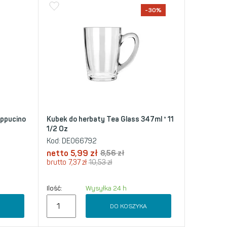
-30%
appucino
Kubek do herbaty Tea Glass 347ml * 11
1/2 Oz
Kod:
DE066792
netto
5,99
zł
8,56
zł
brutto
7,37
zł
10,53
zł
Ilość:
Wysyłka 24 h
A
DO KOSZYKA