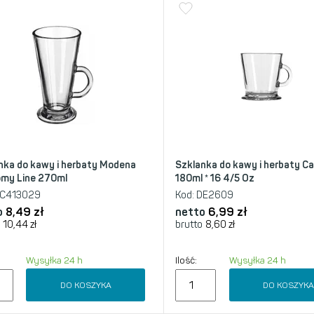
nka do kawy i herbaty Modena
Szklanka do kawy i herbaty C
my Line 270ml
180ml * 16 4/5 Oz
C413029
Kod:
DE2609
o
8,49
zł
netto
6,99
zł
10,44
zł
brutto
8,60
zł
Wysyłka 24 h
Ilość:
Wysyłka 24 h
DO KOSZYKA
DO KOSZYK