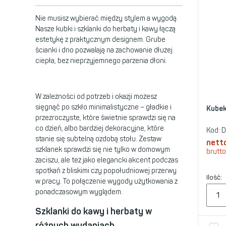
Nie musisz wybierać między stylem a wygodą.
Nasze kubki i szklanki do herbaty i kawy łączą
estetykę z praktycznym designem. Grube
ścianki i dno pozwalają na zachowanie dłużej
ciepła, bez nieprzyjemnego parzenia dłoni.
W zależności od potrzeb i okazji możesz
sięgnąć po szkło minimalistyczne – gładkie i
Kubek
przezroczyste, które świetnie sprawdzi się na
co dzień, albo bardziej dekoracyjne, które
Kod:
D
stanie się subtelną ozdobą stołu. Zestaw
nett
szklanek sprawdzi się nie tylko w domowym
brutto
zaciszu, ale też jako elegancki akcent podczas
spotkań z bliskimi czy popołudniowej przerwy
Ilość:
w pracy. To połączenie wygody użytkowania z
ponadczasowym wyglądem.
Szklanki do kawy i herbaty w
różnych wydaniach