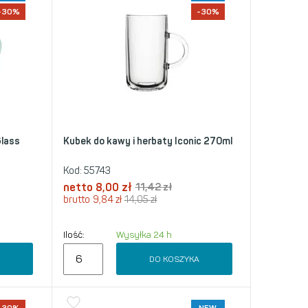
-30%
-30%
Glass
Kubek do kawy i herbaty Iconic 270ml
Kod:
55743
netto
8,00
zł
11,42
zł
brutto
9,84
zł
14,05
zł
Ilość:
Wysyłka 24 h
A
DO KOSZYKA