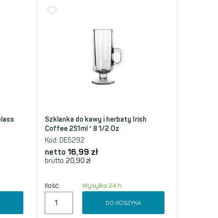
Glass
Szklanka do kawy i herbaty Irish
Coffee 251ml * 8 1/2 Oz
Kod:
DE5292
netto
16,99
zł
brutto
20,90
zł
Ilość:
Wysyłka 24 h
A
DO KOSZYKA