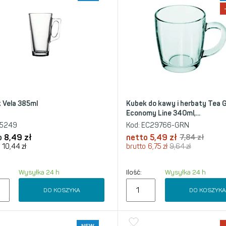
 Vela 385ml
Kubek do kawy i herbaty Tea 
Economy Line 340ml,...
5249
Kod:
EC29766-GRN
o
8,49
zł
netto
5,49
zł
7,84
zł
10,44
zł
brutto
6,75
zł
9,64
zł
Wysyłka 24 h
Ilość:
Wysyłka 24 h
DO KOSZYKA
DO KOSZYK