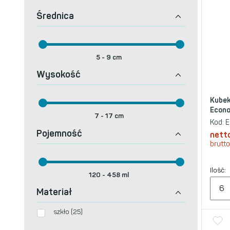
Średnica
5
-
9
cm
Wysokość
Kubek
Econo
7
-
17
cm
Kod:
E
Pojemność
nett
brutto
Ilość:
120
-
458
ml
Materiał
szkło (25)