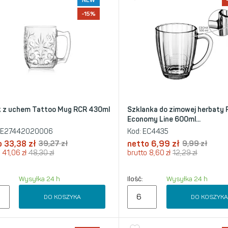
NEW
-15%
 z uchem Tattoo Mug RCR 430ml
Szklanka do zimowej herbaty 
Economy Line 600ml...
E27442020006
Kod:
EC4435
o
33,38
zł
39,27
zł
netto
6,99
zł
9,99
zł
41,06
zł
48,30
zł
brutto
8,60
zł
12,29
zł
Wysyłka 24 h
Ilość:
Wysyłka 24 h
DO KOSZYKA
DO KOSZYK