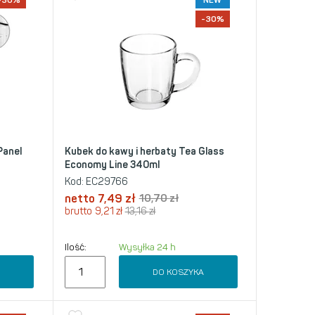
-30%
NEW
-30%
Panel
Kubek do kawy i herbaty Tea Glass
Economy Line 340ml
Kod:
EC29766
netto
7,49
zł
10,70
zł
brutto
9,21
zł
13,16
zł
Ilość:
Wysyłka 24 h
A
DO KOSZYKA