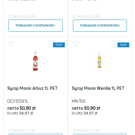
Chwilowy brak
Chwilowy brak
POWIADOM O DOSTĘPNOŚCI
POWIADOM O DOSTĘPNOŚCI
NEW
NEW
Syrop Monin Arbuz 1L PET
Syrop Monin Wanilia 1L PET
DE015581L
MN.156
netto
50,90
zł
netto
50,90
zł
brutto
54,97
zł
brutto
54,97
zł
Chwilowy brak
Chwilowy brak