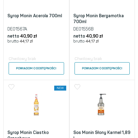
Syrop Monin Acerola 700ml
Syrop Monin Bergamotka
700ml
DE01567A
DE01556B
netto
40,90
zł
netto
40,90
zł
brutto
44,17
zł
brutto
44,17
zł
Chwilowy brak
Chwilowy brak
POWIADOM O DOSTĘPNOŚCI
POWIADOM O DOSTĘPNOŚCI
NEW
Syrop Monin Ciastko
Sos Monin Słony Karmel 1,89