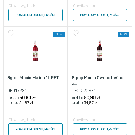
Chwilowy brak
Chwilowy brak
POWIADOM O DOSTĘPNOŚCI
POWIADOM O DOSTĘPNOŚCI
NEW
NEW
Syrop Monin Malina 1L PET
Syrop Monin Owoce Leśne
z...
DE015291L
DE01570SF1L
netto
50,90
zł
netto
50,90
zł
brutto
54,97
zł
brutto
54,97
zł
Chwilowy brak
Chwilowy brak
POWIADOM O DOSTĘPNOŚCI
POWIADOM O DOSTĘPNOŚCI