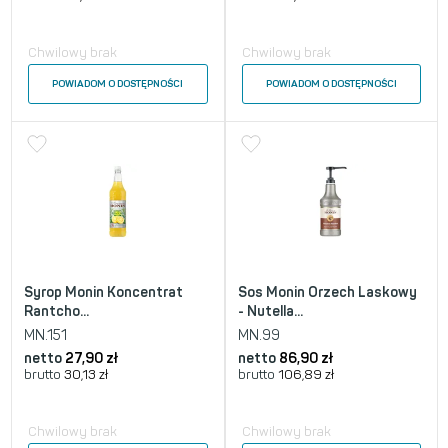
Chwilowy brak
Chwilowy brak
POWIADOM O DOSTĘPNOŚCI
POWIADOM O DOSTĘPNOŚCI
Syrop Monin Koncentrat
Sos Monin Orzech Laskowy
Rantcho...
- Nutella...
MN.151
MN.99
netto
27,90
zł
netto
86,90
zł
brutto
30,13
zł
brutto
106,89
zł
Chwilowy brak
Chwilowy brak