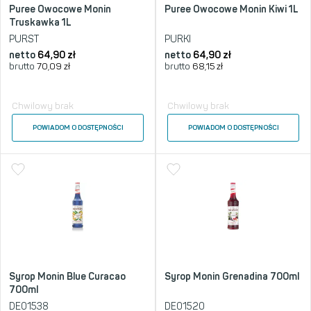
Puree Owocowe Monin
Puree Owocowe Monin Kiwi 1L
Truskawka 1L
PURST
PURKI
netto
64,90
zł
netto
64,90
zł
brutto
70,09
zł
brutto
68,15
zł
Chwilowy brak
Chwilowy brak
POWIADOM O DOSTĘPNOŚCI
POWIADOM O DOSTĘPNOŚCI
Syrop Monin Blue Curacao
Syrop Monin Grenadina 700ml
700ml
DE01538
DE01520