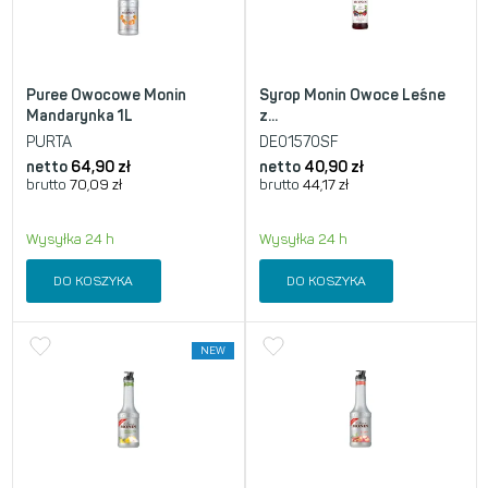
Puree Owocowe Monin
Syrop Monin Owoce Leśne
Mandarynka 1L
z...
PURTA
DE01570SF
netto
64,90
zł
netto
40,90
zł
brutto
70,09
zł
brutto
44,17
zł
Wysyłka 24 h
Wysyłka 24 h
DO KOSZYKA
DO KOSZYKA
NEW