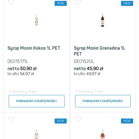
NEW
NEW
Syrop Monin Kokos 1L PET.
Syrop Monin Grenadina 1L
PET
DE015171L
DE01520L
netto
50,90
zł
netto
45,90
zł
brutto
54,97
zł
brutto
49,57
zł
Chwilowy brak
Chwilowy brak
POWIADOM O DOSTĘPNOŚCI
POWIADOM O DOSTĘPNOŚCI
NEW
NEW