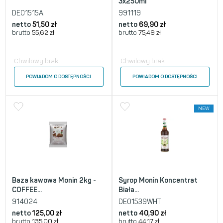
3x250ml
DE01515A
991119
netto
51,50
zł
netto
69,90
zł
brutto
55,62
zł
brutto
75,49
zł
Chwilowy brak
Chwilowy brak
POWIADOM O DOSTĘPNOŚCI
POWIADOM O DOSTĘPNOŚCI
NEW
Baza kawowa Monin 2kg -
Syrop Monin Koncentrat
COFFEE...
Biała...
914024
DE01539WHT
netto
125,00
zł
netto
40,90
zł
brutto
135,00
zł
brutto
44,17
zł