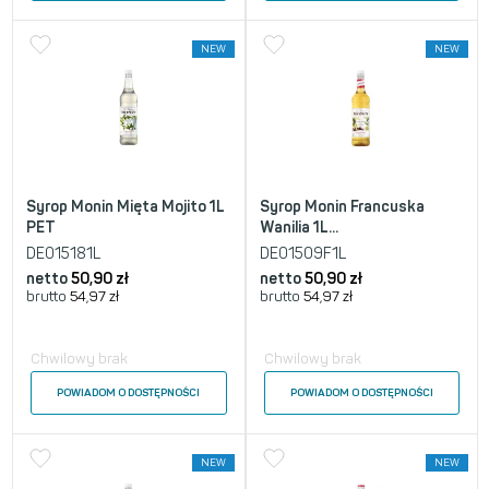
NEW
NEW
Syrop Monin Mięta Mojito 1L
Syrop Monin Francuska
PET
Wanilia 1L...
DE015181L
DE01509F1L
netto
50,90
zł
netto
50,90
zł
brutto
54,97
zł
brutto
54,97
zł
Chwilowy brak
Chwilowy brak
POWIADOM O DOSTĘPNOŚCI
POWIADOM O DOSTĘPNOŚCI
NEW
NEW