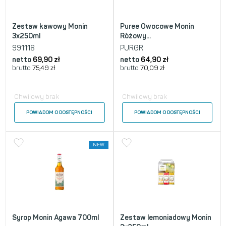
Zestaw kawowy Monin
Puree Owocowe Monin
3x250ml
Różowy...
991118
PURGR
netto
69,90
zł
netto
64,90
zł
brutto
75,49
zł
brutto
70,09
zł
Chwilowy brak
Chwilowy brak
POWIADOM O DOSTĘPNOŚCI
POWIADOM O DOSTĘPNOŚCI
NEW
Syrop Monin Agawa 700ml
Zestaw lemoniadowy Monin