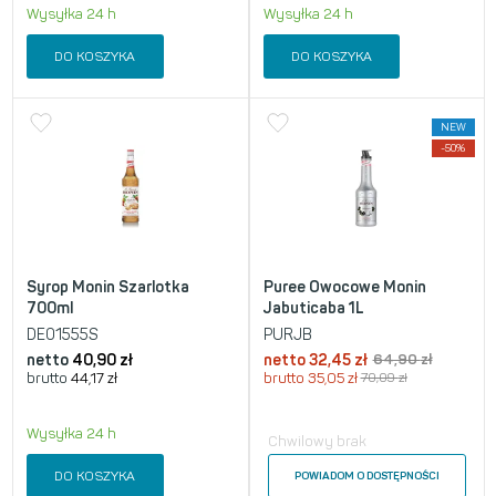
Wysyłka 24 h
Wysyłka 24 h
DO KOSZYKA
DO KOSZYKA
NEW
-50%
Syrop Monin Szarlotka
Puree Owocowe Monin
700ml
Jabuticaba 1L
DE01555S
PURJB
netto
40,90
zł
netto
32,45
zł
64,90
zł
brutto
44,17
zł
brutto
35,05
zł
70,09
zł
Wysyłka 24 h
Chwilowy brak
DO KOSZYKA
POWIADOM O DOSTĘPNOŚCI