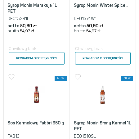
Syrop Monin Marakuja 1L
Syrop Monin Winter Spice...
PET
DE015231L
DE01574W1L
netto
50,90
zł
netto
50,90
zł
brutto
54,97
zł
brutto
54,97
zł
Chwilowy brak
Chwilowy brak
POWIADOM O DOSTĘPNOŚCI
POWIADOM O DOSTĘPNOŚCI
NEW
NEW
Sos Karmelowy Fabbri 950 g
Syrop Monin Słony Karmel 1L
PET
FAB13
DE01510SL