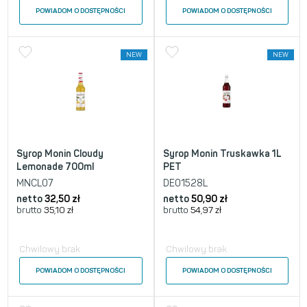
POWIADOM O DOSTĘPNOŚCI
POWIADOM O DOSTĘPNOŚCI
NEW
NEW
Syrop Monin Cloudy
Syrop Monin Truskawka 1L
Lemonade 700ml
PET
MNCL07
DE01528L
netto
32,50
zł
netto
50,90
zł
brutto
35,10
zł
brutto
54,97
zł
Chwilowy brak
Chwilowy brak
POWIADOM O DOSTĘPNOŚCI
POWIADOM O DOSTĘPNOŚCI