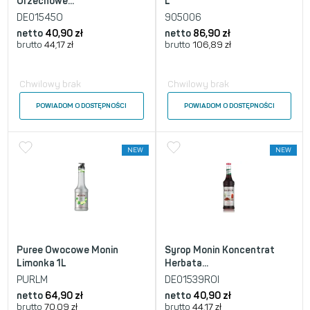
Orzechowe...
L
DE01545O
905006
netto
40,90
zł
netto
86,90
zł
brutto
44,17
zł
brutto
106,89
zł
Chwilowy brak
Chwilowy brak
POWIADOM O DOSTĘPNOŚCI
POWIADOM O DOSTĘPNOŚCI
NEW
NEW
Puree Owocowe Monin
Syrop Monin Koncentrat
Limonka 1L
Herbata...
PURLM
DE01539ROI
netto
64,90
zł
netto
40,90
zł
brutto
70,09
zł
brutto
44,17
zł