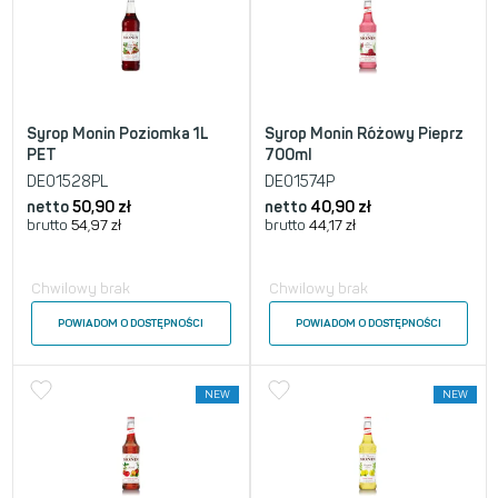
Syrop Monin Poziomka 1L
Syrop Monin Różowy Pieprz
PET
700ml
DE01528PL
DE01574P
netto
50,90
zł
netto
40,90
zł
brutto
54,97
zł
brutto
44,17
zł
Chwilowy brak
Chwilowy brak
POWIADOM O DOSTĘPNOŚCI
POWIADOM O DOSTĘPNOŚCI
NEW
NEW