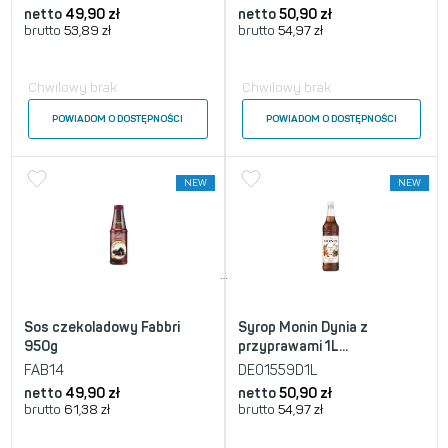
netto
49,90
zł
netto
50,90
zł
brutto
53,89
zł
brutto
54,97
zł
Chwilowy brak
Chwilowy brak
POWIADOM O DOSTĘPNOŚCI
POWIADOM O DOSTĘPNOŚCI
NEW
NEW
…
Sos czekoladowy Fabbri
Syrop Monin Dynia z
950g
przyprawami 1L...
FAB14
DE01559D1L
netto
49,90
zł
netto
50,90
zł
brutto
61,38
zł
brutto
54,97
zł