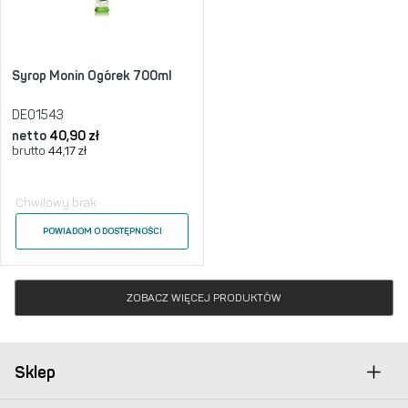
Syrop Monin Ogórek 700ml
DE01543
netto
40,90
zł
brutto
44,17
zł
Chwilowy brak
POWIADOM O DOSTĘPNOŚCI
ZOBACZ WIĘCEJ PRODUKTÓW
Sklep