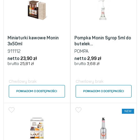
Miniaturki kawowe Monin
Pompka Monin Syrop 5ml do
3x50ml
butelek...
911112
POMPA
netto
23,90
zł
netto
2,99
zł
brutto
25,81
zł
brutto
3,68
zł
Chwilowy brak
Chwilowy brak
POWIADOM O DOSTĘPNOŚCI
POWIADOM O DOSTĘPNOŚCI
NEW