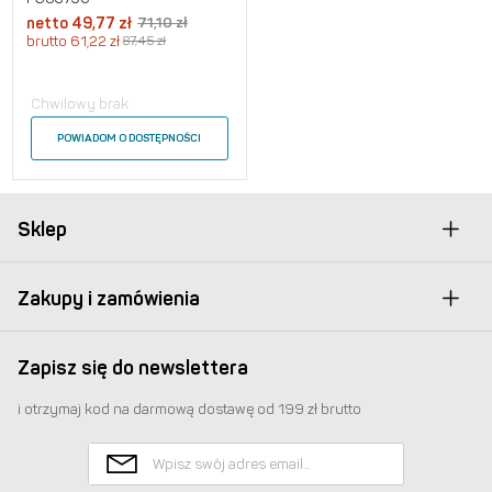
netto
49,77
zł
71,10
zł
brutto
61,22
zł
87,45
zł
Chwilowy brak
POWIADOM O DOSTĘPNOŚCI
Sklep
Zakupy i zamówienia
Zapisz się do newslettera
i otrzymaj kod na darmową dostawę od 199 zł brutto