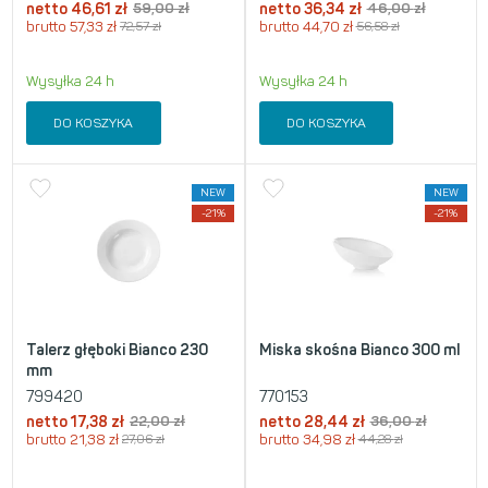
netto
46,61
zł
59,00
zł
netto
36,34
zł
46,00
zł
brutto
57,33
zł
72,57
zł
brutto
44,70
zł
56,58
zł
Wysyłka 24 h
Wysyłka 24 h
DO KOSZYKA
DO KOSZYKA
NEW
NEW
-21%
-21%
Talerz głęboki Bianco 230
Miska skośna Bianco 300 ml
mm
799420
770153
netto
17,38
zł
22,00
zł
netto
28,44
zł
36,00
zł
brutto
21,38
zł
27,06
zł
brutto
34,98
zł
44,28
zł