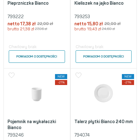
Pieprzniczka Bianco
Kieliszek na jajko Bianco
799222
799253
netto
17,38
zł
22,00
zł
netto
15,80
zł
20,00
zł
brutto
21,38
zł
27,06
zł
brutto
19,43
zł
24,60
zł
Chwilowy brak
Chwilowy brak
POWIADOM O DOSTĘPNOŚCI
POWIADOM O DOSTĘPNOŚCI
NEW
NEW
-21%
-21%
Pojemnik na wykałaczki
Talerz płytki Bianco 240 mm
Bianco
799246
794074