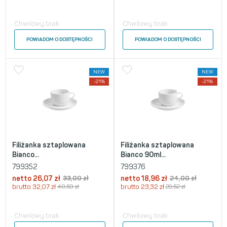
Chwilowy brak
Chwilowy brak
POWIADOM O DOSTĘPNOŚCI
POWIADOM O DOSTĘPNOŚCI
NEW
NEW
-21%
-21%
Filiżanka sztaplowana
Filiżanka sztaplowana
Bianco...
Bianco 90ml...
799352
799376
netto
26,07
zł
33,00
zł
netto
18,96
zł
24,00
zł
brutto
32,07
zł
40,59
zł
brutto
23,32
zł
29,52
zł
Chwilowy brak
Chwilowy brak