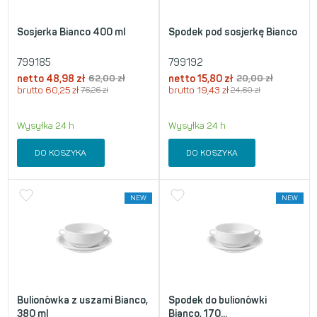
Sosjerka Bianco 400 ml
Spodek pod sosjerkę Bianco
799185
799192
netto
48,98
zł
62,00
zł
netto
15,80
zł
20,00
zł
brutto
60,25
zł
76,26
zł
brutto
19,43
zł
24,60
zł
Wysyłka 24 h
Wysyłka 24 h
DO KOSZYKA
DO KOSZYKA
NEW
NEW
Bulionówka z uszami Bianco,
Spodek do bulionówki
380 ml
Bianco, 170...