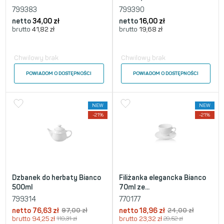
799383
799390
netto
34,00
zł
netto
16,00
zł
brutto
41,82
zł
brutto
19,68
zł
Chwilowy brak
Chwilowy brak
POWIADOM O DOSTĘPNOŚCI
POWIADOM O DOSTĘPNOŚCI
NEW
NEW
-21%
-21%
Dzbanek do herbaty Bianco
Filiżanka elegancka Bianco
500ml
70ml ze...
799314
770177
netto
76,63
zł
97,00
zł
netto
18,96
zł
24,00
zł
brutto
94,25
zł
119,31
zł
brutto
23,32
zł
29,52
zł