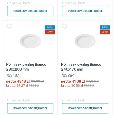
Chwilowy brak
Chwilowy brak
POWIADOM O DOSTĘPNOŚCI
POWIADOM O DOSTĘPNOŚCI
NEW
NEW
-21%
-21%
Półmisek owalny Bianco
Półmisek owalny Bianco
290x200 mm
240x170 mm
799437
799284
netto
48,19
zł
61,00
zł
netto
41,08
zł
52,00
zł
brutto
59,27
zł
75,03
zł
brutto
50,53
zł
63,96
zł
Chwilowy brak
Chwilowy brak
POWIADOM O DOSTĘPNOŚCI
POWIADOM O DOSTĘPNOŚCI