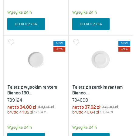
Wysyłka 24 h
Wysyłka 24 h
DO KOSZYKA
DO KOSZYKA
NEW
NEW
-21%
-21%
Talerz z wysokim rantem
Talerz z szerokim rantem
Bianco 190...
Bianco...
789124
794098
netto
34,00
zł
43,04
zł
netto
37,92
zł
48,00
zł
brutto
41,82
zł
52,94
zł
brutto
46,64
zł
59,04
zł
Wysyłka 24 h
Wysyłka 24 h