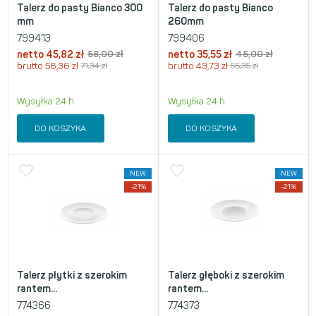
Talerz do pasty Bianco 300
Talerz do pasty Bianco
mm
260mm
799413
799406
netto
45,82
zł
58,00
zł
netto
35,55
zł
45,00
zł
brutto
56,36
zł
71,34
zł
brutto
43,73
zł
55,35
zł
Wysyłka 24 h
Wysyłka 24 h
DO KOSZYKA
DO KOSZYKA
NEW
NEW
-21%
-21%
Talerz płytki z szerokim
Talerz głęboki z szerokim
rantem...
rantem...
774366
774373