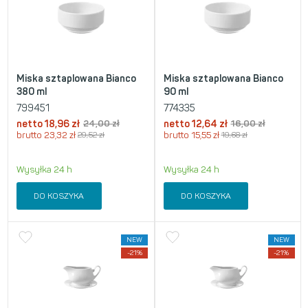
Miska sztaplowana Bianco
Miska sztaplowana Bianco
380 ml
90 ml
799451
774335
netto
18,96
zł
24,00
zł
netto
12,64
zł
16,00
zł
brutto
23,32
zł
29,52
zł
brutto
15,55
zł
19,68
zł
Wysyłka 24 h
Wysyłka 24 h
DO KOSZYKA
DO KOSZYKA
NEW
NEW
-21%
-21%