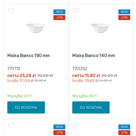
NEW
NEW
-21%
-21%
Miska Bianco 190 mm
Miska Bianco 140 mm
770115
770092
netto
25,28
zł
32,00
zł
netto
15,80
zł
20,00
zł
brutto
31,09
zł
39,36
zł
brutto
19,43
zł
24,60
zł
Wysyłka 24 h
Wysyłka 24 h
DO KOSZYKA
DO KOSZYKA
NEW
NEW
-21%
-21%