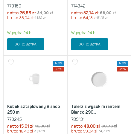
770160
774342
netto
26,86
zł
34,00
zł
netto
52,14
zł
66,00
zł
brutto
33,04
zł
41,82
zł
brutto
64,13
zł
81,18
zł
Wysyłka 24 h
Wysyłka 24 h
DO KOSZYKA
DO KOSZYKA
NEW
NEW
-21%
-21%
Kubek sztaplowany Bianco
Talerz z wysokim rantem
250 ml
Bianco 290...
770245
789131
netto
15,01
zł
19,00
zł
netto
48,00
zł
60,76
zł
brutto
18,46
zł
23,37
zł
brutto
59,04
zł
74,73
zł