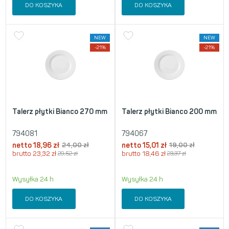
DO KOSZYKA
DO KOSZYKA
NEW
NEW
-21%
-21%
Talerz płytki Bianco 270 mm
Talerz płytki Bianco 200 mm
794081
794067
netto
18,96
zł
24,00
zł
netto
15,01
zł
19,00
zł
brutto
23,32
zł
29,52
zł
brutto
18,46
zł
23,37
zł
Wysyłka 24 h
Wysyłka 24 h
DO KOSZYKA
DO KOSZYKA