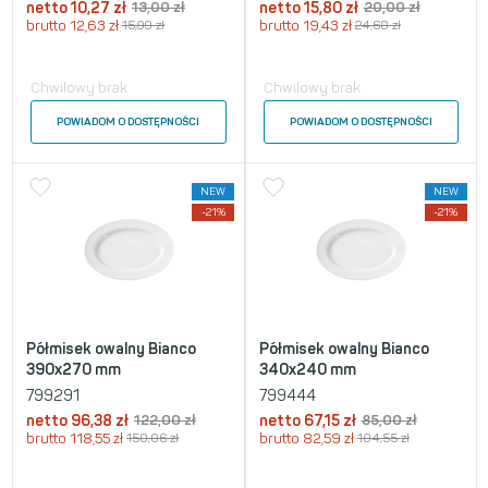
netto
10,27
zł
13,00
zł
netto
15,80
zł
20,00
zł
brutto
12,63
zł
15,99
zł
brutto
19,43
zł
24,60
zł
Chwilowy brak
Chwilowy brak
POWIADOM O DOSTĘPNOŚCI
POWIADOM O DOSTĘPNOŚCI
NEW
NEW
-21%
-21%
Półmisek owalny Bianco
Półmisek owalny Bianco
390x270 mm
340x240 mm
799291
799444
netto
96,38
zł
122,00
zł
netto
67,15
zł
85,00
zł
brutto
118,55
zł
150,06
zł
brutto
82,59
zł
104,55
zł