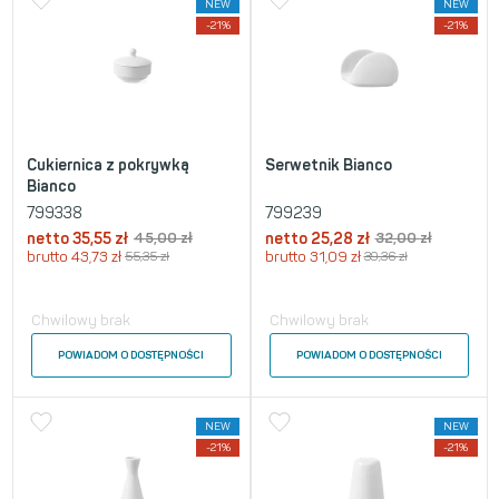
NEW
NEW
-21%
-21%
Cukiernica z pokrywką
Serwetnik Bianco
Bianco
799338
799239
netto
35,55
zł
45,00
zł
netto
25,28
zł
32,00
zł
brutto
43,73
zł
55,35
zł
brutto
31,09
zł
39,36
zł
Chwilowy brak
Chwilowy brak
POWIADOM O DOSTĘPNOŚCI
POWIADOM O DOSTĘPNOŚCI
NEW
NEW
-21%
-21%