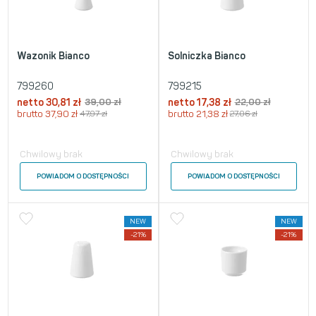
Wazonik Bianco
Solniczka Bianco
799260
799215
netto
30,81
zł
39,00
zł
netto
17,38
zł
22,00
zł
brutto
37,90
zł
47,97
zł
brutto
21,38
zł
27,06
zł
Chwilowy brak
Chwilowy brak
POWIADOM O DOSTĘPNOŚCI
POWIADOM O DOSTĘPNOŚCI
NEW
NEW
-21%
-21%