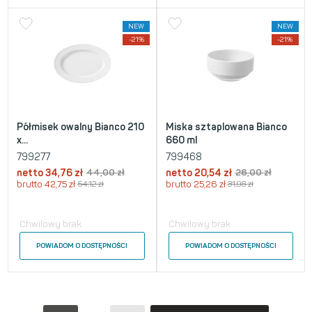
NEW
NEW
-21%
-21%
Półmisek owalny Bianco 210
Miska sztaplowana Bianco
x...
660 ml
799277
799468
netto
34,76
zł
44,00
zł
netto
20,54
zł
26,00
zł
brutto
42,75
zł
54,12
zł
brutto
25,26
zł
31,98
zł
Chwilowy brak
Chwilowy brak
POWIADOM O DOSTĘPNOŚCI
POWIADOM O DOSTĘPNOŚCI