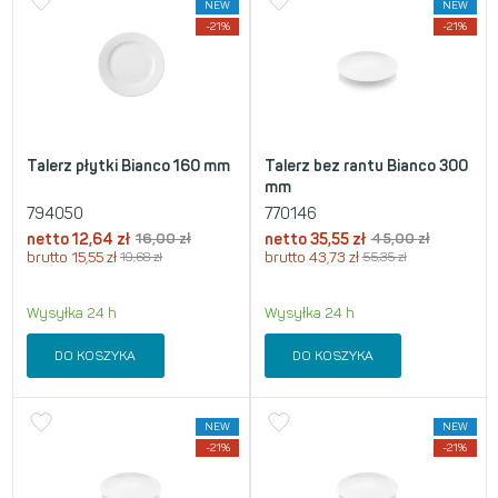
NEW
NEW
-21%
-21%
Talerz płytki Bianco 160 mm
Talerz bez rantu Bianco 300
mm
794050
770146
netto
12,64
zł
16,00
zł
netto
35,55
zł
45,00
zł
brutto
15,55
zł
19,68
zł
brutto
43,73
zł
55,35
zł
Wysyłka 24 h
Wysyłka 24 h
DO KOSZYKA
DO KOSZYKA
NEW
NEW
-21%
-21%