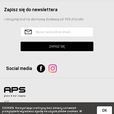
Zapisz się do newslettera
i otrzymaj kod na darmową dostawę od 199 zł brutto
ZAPISZ SIĘ
Social media
APS
Glass & Bar Supply Sp. z o.o. wszystkie prawa zastrzeżone.
COOKIES
: Korzystając z witryny bez zmiany ustawień
info@apspolska.pl
|
Mapa strony
| Infolinia:
+48 668 233 574
|
+48 22 851 92 22
OK
przeglądarki wyrażasz zgodę na użycie plików
cookies. W