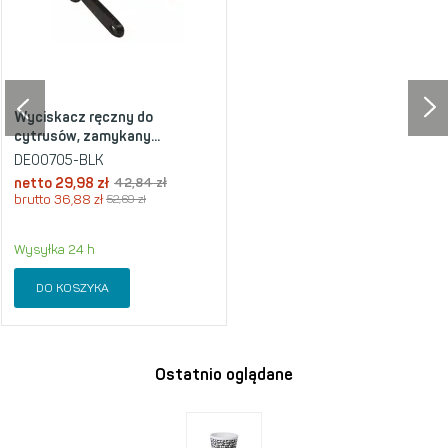
Wyciskacz ręczny do
cytrusów, zamykany...
DE00705-BLK
netto
29,98 zł
42,84 zł
brutto
36,88 zł
52,69 zł
Wysyłka 24 h
DO KOSZYKA
Ostatnio oglądane