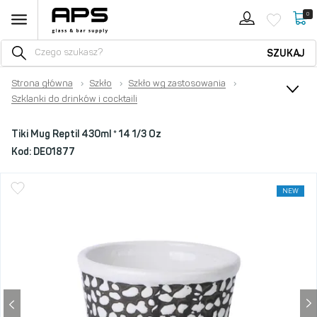
0
SZUKAJ
Strona główna
›
Szkło
›
Szkło wg zastosowania
›
Szklanki do drinków i cocktaili
Tiki Mug Reptil 430ml * 14 1/3 Oz
Kod:
DE01877
NEW