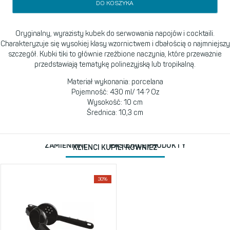
DO KOSZYKA
Oryginalny, wyrazisty kubek do serwowania napojów i cocktaili.
Charakteryzuje się wysokiej klasy wzornictwem i dbałością o najmniejszy
szczegół. Kubki tiki to głównie rzeźbione naczynia, które przeważnie
przedstawiają tematykę polinezyjską lub tropikalną.
Materiał wykonania: porcelana
Pojemność: 430 ml/ 14·? Oz
Wysokość: 10 cm
Średnica: 10,3 cm
ZAMIENNIKI
PASUJĄCE PRODUKTY
KLIENCI KUPILI RÓWNIEŻ
30%