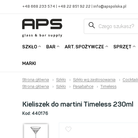
+48 668 233 574
|
+48 22 851 92 22
|
info@apspolska.pl
SZKŁO
BAR
ART. SPOŻYWCZE
SPRZĘT
MARKI
Strona główna
›
Szkło
›
Szkło wg zastosowania
›
Cocktai
Strona główna
›
Szkło
›
Pasabahce
›
Timeless
Kieliszek do martini Timeless 230ml
Kod:
440176