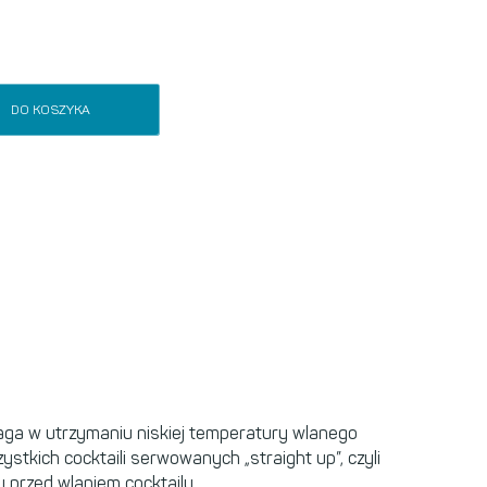
DO KOSZYKA
maga w utrzymaniu niskiej temperatury wlanego
stkich cocktaili serwowanych „straight up”, czyli
u przed wlaniem cocktailu.