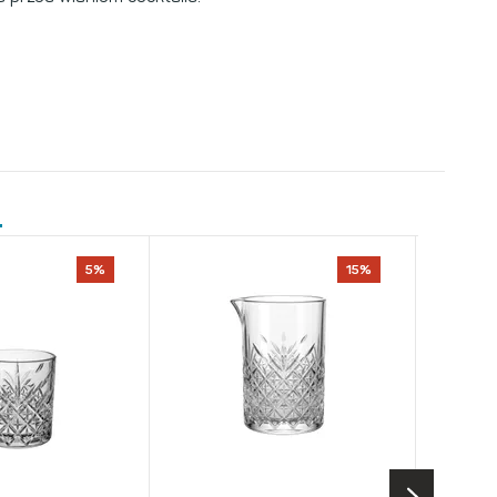
5%
15%