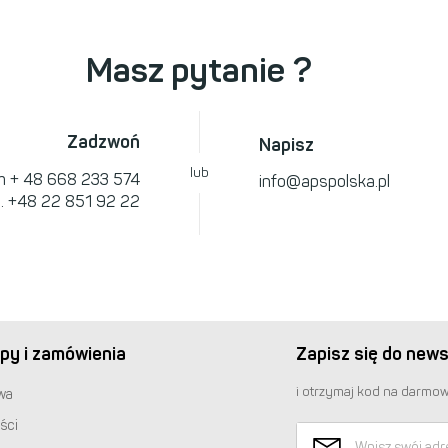
Masz pytanie ?
Zadzwoń
Napisz
lub
om
+ 48 668 233 574
info@apspolska.pl
l.
+48 22 851 92 22
py i zamówienia
Zapisz się do news
i otrzymaj kod na darmow
wa
ści