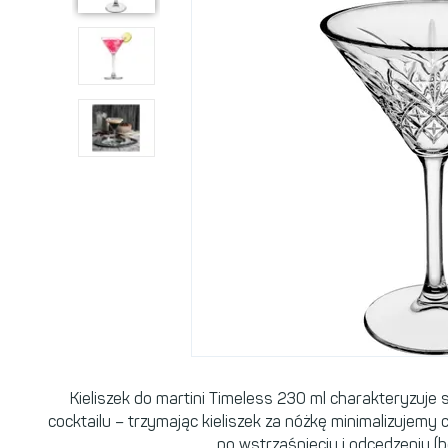
Kieliszek do martini Timeless 230 ml charakteryzuje
cocktailu – trzymając kieliszek za nóżkę minimalizujemy
po wstrząśnięciu i odcedzeniu (b