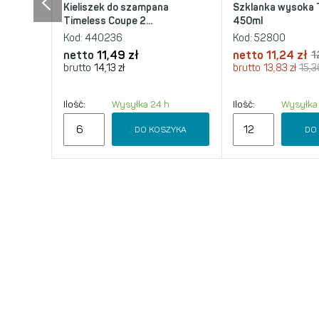
Kieliszek do szampana
Szklanka wysoka 
Timeless Coupe 2...
450ml
Kod:
440236
Kod:
52800
netto
11,49 zł
netto
11,24 zł
1
brutto
14,13 zł
brutto
13,83 zł
15,3
Ilość:
Wysyłka 24 h
Ilość:
Wysyłka
DO KOSZYKA
DO