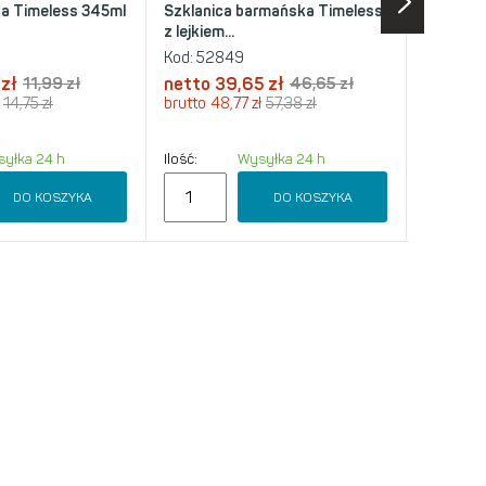
ka Timeless 345ml
Szklanica barmańska Timeless
Hurrica
z lejkiem...
Kod:
52849
Kod:
EC7
 zł
11,99 zł
netto
39,65 zł
46,65 zł
netto
9
14,75 zł
brutto
48,77 zł
57,38 zł
brutto
12
yłka 24 h
Ilość:
Wysyłka 24 h
Ilość:
DO KOSZYKA
DO KOSZYKA