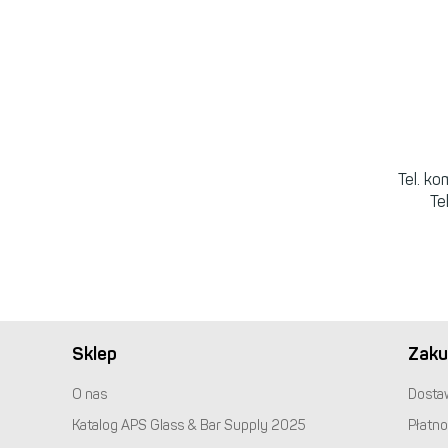
Tel. k
Te
Sklep
Zaku
O nas
Dosta
Katalog
APS
Glass & Bar Supply 2025
Płatno