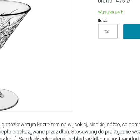
zł
brutto 14,75
Wysyłka 24 h
Ilość:
 się stożkowatym kształtem na wysokiej, cienkiej nóżce, co po
 ciepło przekazywane przez dłoń. Stosowany do praktycznie wszy
ez lodu). Sam kieliszek najlepiej schładzać kilkoma kostkami lod