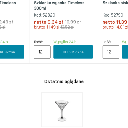
Timeless
Szklanka wysoka Timeless
Szklanka nis
300ml
Kod:
52820
Kod:
52790
2,49 zł
netto
9,34 zł
10,99 zł
netto
11,39
6 zł
brutto
11,49 zł
13,52 zł
brutto
14,01 zł
 24 h
Ilość:
Wysyłka 24 h
Ilość:
Wys
 KOSZYKA
DO KOSZYKA
Ostatnio oglądane