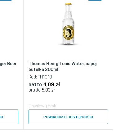
ger Beer
Thomas Henry Tonic Water, napój
butelka 200ml
Kod:
TH1010
netto
4,09
zł
brutto
5,03
zł
Chwilowy brak
CI
POWIADOM O DOSTĘPNOŚCI