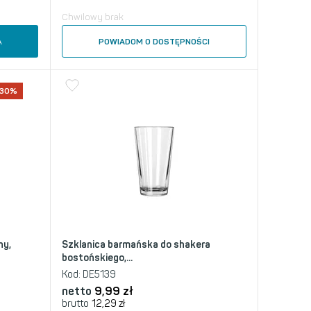
Chwilowy brak
A
POWIADOM O DOSTĘPNOŚCI
-30%
ny,
Szklanica barmańska do shakera
bostońskiego,...
Kod:
DE5139
netto
9,99
zł
brutto
12,29
zł