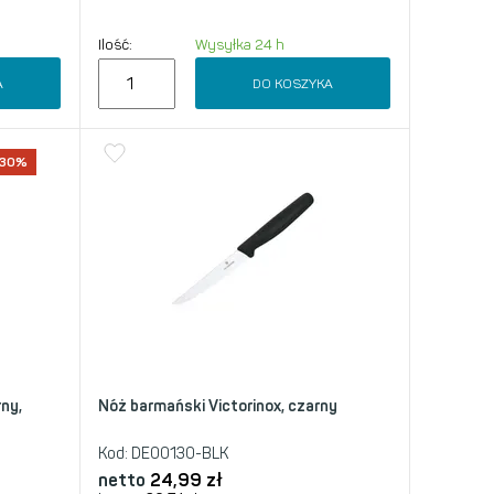
Ilość:
Wysyłka 24 h
A
DO KOSZYKA
-30%
rny,
Nóż barmański Victorinox, czarny
Kod:
DE00130-BLK
netto
24,99
zł