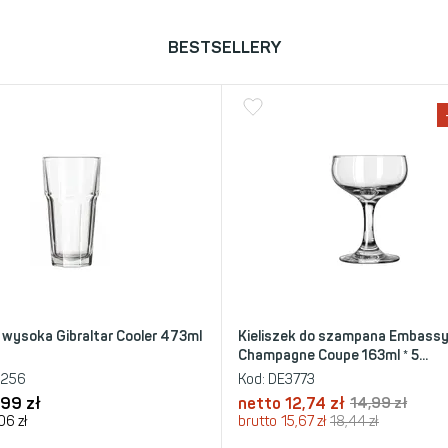
BESTSELLERY
 wysoka Gibraltar Cooler 473ml
Kieliszek do szampana Embass
Champagne Coupe 163ml * 5...
5256
Kod:
DE3773
,99
zł
netto
12,74
zł
14,99
zł
,06
zł
brutto
15,67
zł
18,44
zł