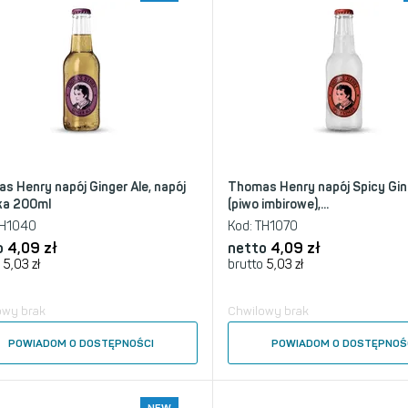
s Henry napój Ginger Ale, napój
Thomas Henry napój Spicy Gin
ka 200ml
(piwo imbirowe),...
H1040
Kod:
TH1070
o
4,09
zł
netto
4,09
zł
5,03
zł
brutto
5,03
zł
owy brak
Chwilowy brak
POWIADOM O DOSTĘPNOŚCI
POWIADOM O DOSTĘPNOŚ