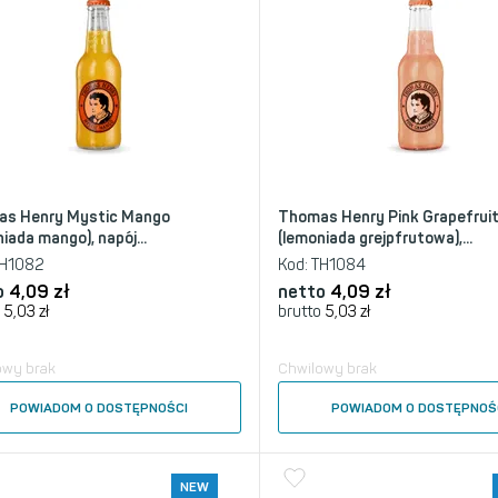
s Henry Mystic Mango
Thomas Henry Pink Grapefrui
iada mango), napój...
(lemoniada grejpfrutowa),...
H1082
Kod:
TH1084
o
4,09
zł
netto
4,09
zł
5,03
zł
brutto
5,03
zł
owy brak
Chwilowy brak
POWIADOM O DOSTĘPNOŚCI
POWIADOM O DOSTĘPNOŚ
NEW