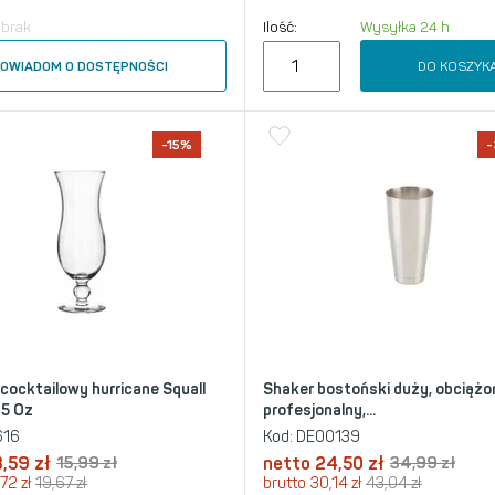
 brak
Ilość:
Wysyłka 24 h
DO KOSZYK
OWIADOM O DOSTĘPNOŚCI
-15%
 cocktailowy hurricane Squall
Shaker bostoński duży, obciążo
15 Oz
profesjonalny,...
616
Kod:
DE00139
3,59
zł
15,99
zł
netto
24,50
zł
34,99
zł
,72
zł
19,67
zł
brutto
30,14
zł
43,04
zł