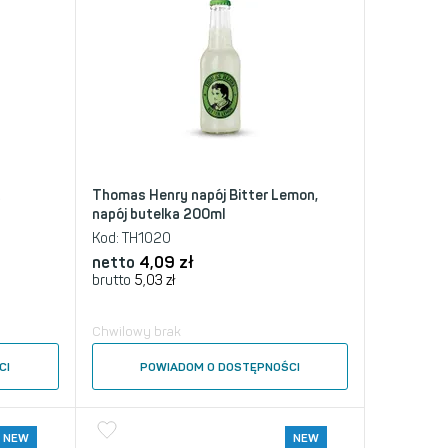
t
Thomas Henry napój Bitter Lemon,
napój butelka 200ml
Kod:
TH1020
netto
4,09
zł
brutto
5,03
zł
Chwilowy brak
CI
POWIADOM O DOSTĘPNOŚCI
NEW
NEW