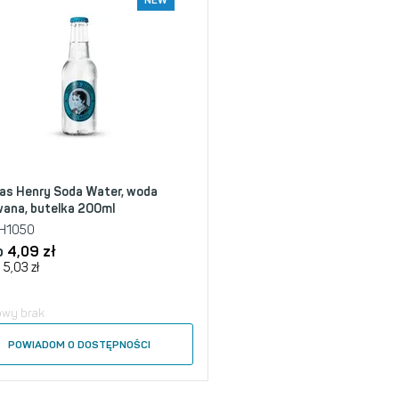
NEW
s Henry Soda Water, woda
ana, butelka 200ml
H1050
o
4,09
zł
5,03
zł
owy brak
POWIADOM O DOSTĘPNOŚCI