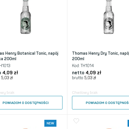
s Henry Botanical Tonic, napój
Thomas Henry Dry Tonic, napó
ka 200ml
200ml
H1013
Kod:
TH1014
o
4,09
zł
netto
4,09
zł
5,03
zł
brutto
5,03
zł
owy brak
Chwilowy brak
POWIADOM O DOSTĘPNOŚCI
POWIADOM O DOSTĘPNOŚ
NEW