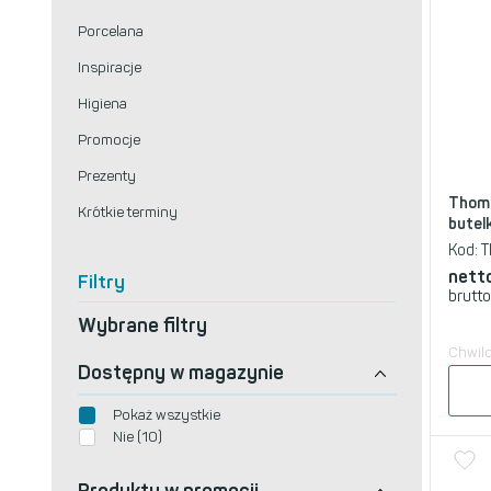
Porcelana
Inspiracje
Higiena
Promocje
Prezenty
Thoma
Krótkie terminy
butel
Kod:
T
nett
Filtry
brutto
Wybrane filtry
Chwil
Dostępny w magazynie
Pokaż wszystkie
Nie (10)
Produkty w promocji