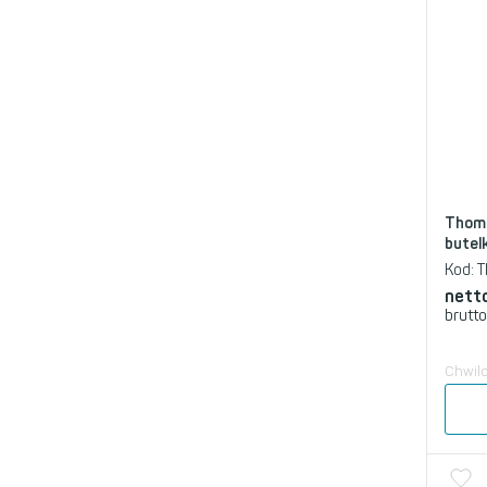
Thoma
butel
Kod:
T
nett
brutto
Chwil