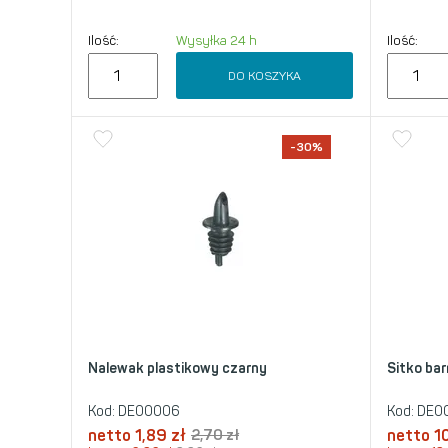
Ilość:
Wysyłka 24 h
Ilość:
DO KOSZYKA
-30%
Nalewak plastikowy czarny
Sitko bar
Kod:
DE00006
Kod:
DE0
netto
1,89
zł
2,70
zł
netto
1