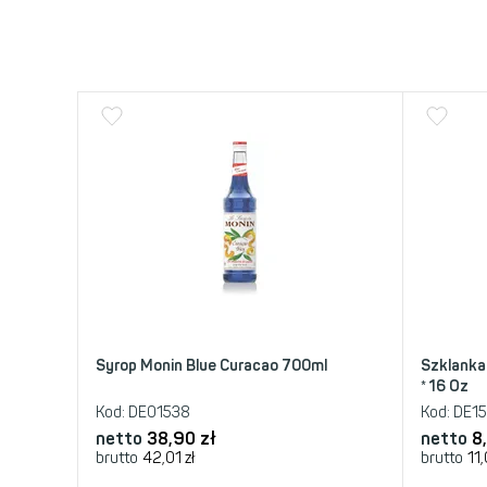
Syrop Monin Blue Curacao 700ml
Szklanka
* 16 Oz
Kod:
DE01538
Kod:
DE1
netto
38,90
zł
netto
8
brutto
42,01
zł
brutto
11