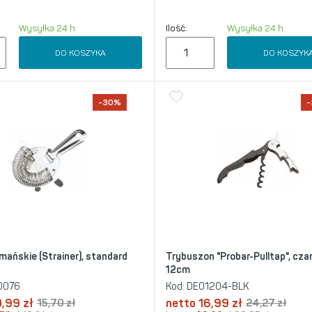
Wysyłka 24 h
Ilość:
Wysyłka 24 h
DO KOSZYKA
DO KOSZYK
-30%
mańskie (Strainer), standard
Trybuszon "Probar-Pulltap", cza
12cm
0076
Kod:
DE01204-BLK
0,99
zł
15,70
zł
netto
16,99
zł
24,27
zł