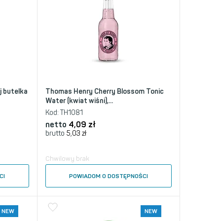
j butelka
Thomas Henry Cherry Blossom Tonic
Water (kwiat wiśni),...
Kod:
TH1081
netto
4,09
zł
brutto
5,03
zł
Chwilowy brak
CI
POWIADOM O DOSTĘPNOŚCI
NEW
NEW