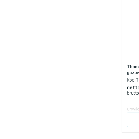
Thoma
gazow
Kod:
T
nett
brutto
Chwil