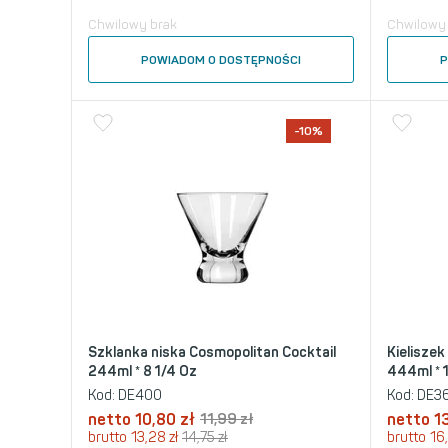
Chwilowy brak
Chwilowy
POWIADOM O DOSTĘPNOŚCI
P
-10%
Szklanka niska Cosmopolitan Cocktail
Kieliszek
244ml * 8 1/4 Oz
444ml * 
Kod:
DE400
Kod:
DE3
netto
10,80
zł
11,99
zł
netto
1
brutto
13,28
zł
14,75
zł
brutto
16