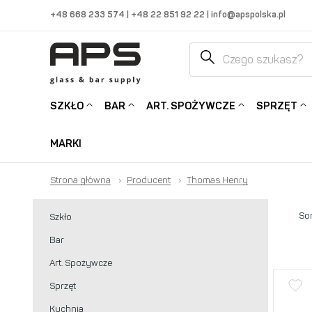
+48 668 233 574
|
+48 22 851 92 22
|
info@apspolska.pl
SZKŁO
BAR
ART. SPOŻYWCZE
SPRZĘT
MARKI
Strona główna
›
Producent
›
Thomas Henry
Sor
Szkło
Bar
Art. Spożywcze
Sprzęt
Kuchnia