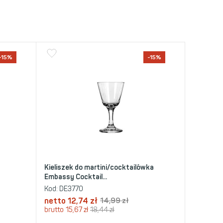
-15%
-15%
y
Kieliszek do martini/cocktailówka
Embassy Cocktail...
Kod:
DE3770
netto
12,74
zł
14,99
zł
brutto
15,67
zł
18,44
zł