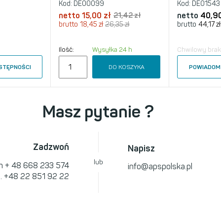
Kod:
DE00099
Kod:
DE01543
netto
15,00 zł
21,42 zł
netto
40,90
brutto
18,45 zł
26,35 zł
brutto
44,17 zł
Ilość:
Wysyłka 24 h
Chwilowy brak
DO KOSZYKA
STĘPNOŚCI
POWIADOM 
Masz pytanie ?
Zadzwoń
Napisz
lub
om
+ 48 668 233 574
info@apspolska.pl
l.
+48 22 851 92 22