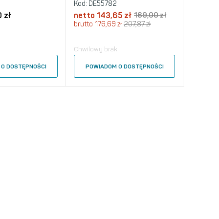
Kod:
DE55782
Kod:
DE0
 zł
netto
143,65 zł
169,00 zł
netto
4
brutto
176,69 zł
207,87 zł
brutto
44
Chwilowy brak
Chwilowy
O DOSTĘPNOŚCI
POWIADOM O DOSTĘPNOŚCI
POWI