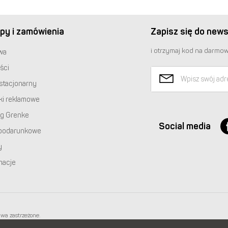
py i zamówienia
Zapisz się do news
i otrzymaj kod na darmow
wa
ści
stacjonarny
ki reklamowe
ng Grenke
Social media
podarunkowe
y
macje
awa zastrzeżone.
 668 233 574
|
+48 22 851 92 22