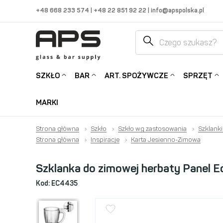
+48 668 233 574
|
+48 22 851 92 22
|
info@apspolska.pl
SZKŁO
BAR
ART. SPOŻYWCZE
SPRZĘT
MARKI
Strona główna
›
Szkło
›
Szkło wg zastosowania
›
Szklanki
Strona główna
›
Inspiracje
›
Karta Jesienno-Zimowa
Szklanka do zimowej herbaty Panel 
Kod:
EC4435