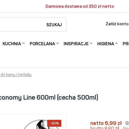
Darmowa dostawa od 350 zł netto
Załóż konto
SZUKAJ
KUCHNIA
PORCELANA
INSPIRACJE
HIGIENA
PR
 do kawy i herbaty
Economy Line 600ml (cecha 500ml)
netto 6,99
zł
9
-30%
zł
brutto 8,60
12