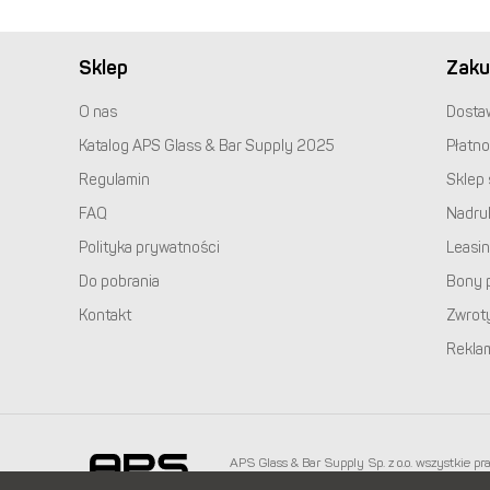
Sklep
Zaku
O nas
Dosta
Katalog
APS
Glass & Bar Supply 2025
Płatno
Regulamin
Sklep 
FAQ
Nadru
Polityka prywatności
Leasi
Do pobrania
Bony 
Kontakt
Zwrot
Rekla
APS
Glass & Bar Supply Sp. z o.o. wszystkie pr
info@apspolska.pl
|
Mapa strony
| Infolinia:
+48