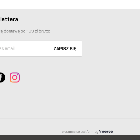
lettera
ą dostawę od 199 zł brutto
ZAPISZ SIĘ
e-commerce platform by