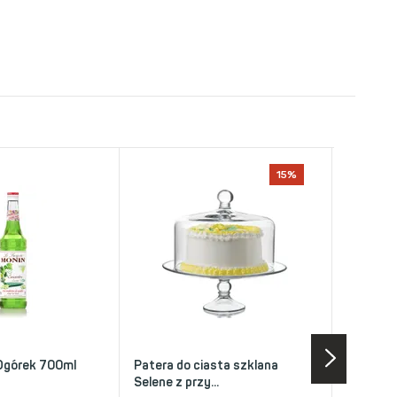
15%
Ogórek 700ml
Patera do ciasta szklana
Syrop Mo
Selene z przy...