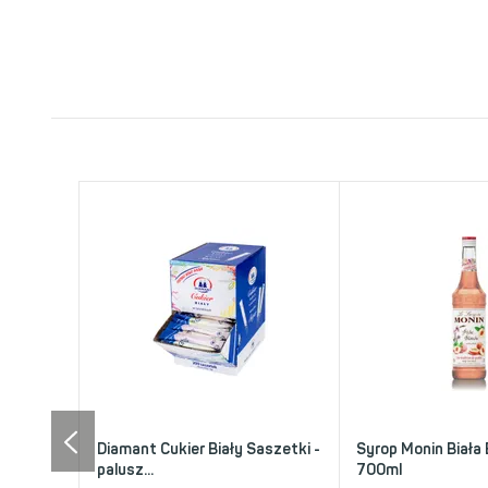
Diamant Cukier Biały Saszetki -
Syrop Monin Biała
palusz...
700ml