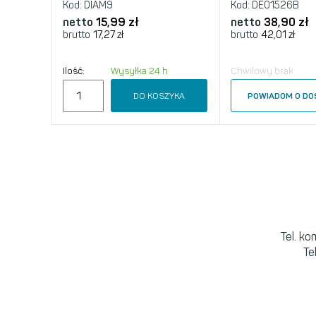
Kod:
DIAM9
Kod:
DE01526B
netto
15,99 zł
netto
38,90 zł
brutto
17,27 zł
brutto
42,01 zł
Ilość:
Wysyłka 24 h
Chwilowy brak
DO KOSZYKA
POWIADOM O DO
Tel. k
Te