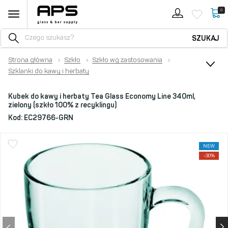
0
SZUKAJ
Strona główna
›
Szkło
›
Szkło wg zastosowania
›
Szklanki do kawy i herbaty
Kubek do kawy i herbaty Tea Glass Economy Line 340ml,
zielony (szkło 100% z recyklingu)
Kod:
EC29766-GRN
NEW
-30%