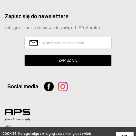
Zapisz się do newslettera
i otrzymaj kod na darmową dostawę od 199 zł brutto
ZAPISZ SIĘ
Social media
APS
Glass & Bar Supply Sp. z o.o. wszystkie prawa zastrzeżone.
COOKIES
: Korzystając z witryny bez zmiany ustawień
info@apspolska.pl
|
Mapa strony
| Infolinia:
+48 668 233 574
|
+48 22 851 92 22