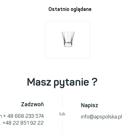
Ostatnio oglądane
Masz pytanie ?
Zadzwoń
Napisz
lub
om
+ 48 668 233 574
info@apspolska.pl
l.
+48 22 851 92 22