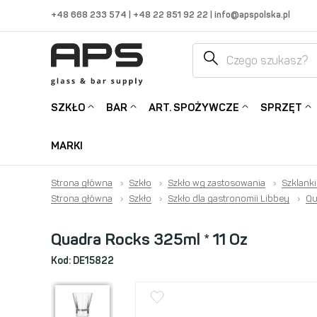
+48 668 233 574
|
+48 22 851 92 22
|
info@apspolska.pl
SZKŁO
BAR
ART. SPOŻYWCZE
SPRZĘT
MARKI
Strona główna
›
Szkło
›
Szkło wg zastosowania
›
Szklanki
Strona główna
›
Szkło
›
Szkło dla gastronomii Libbey
›
Qu
Quadra Rocks 325ml * 11 Oz
Kod:
DE15822