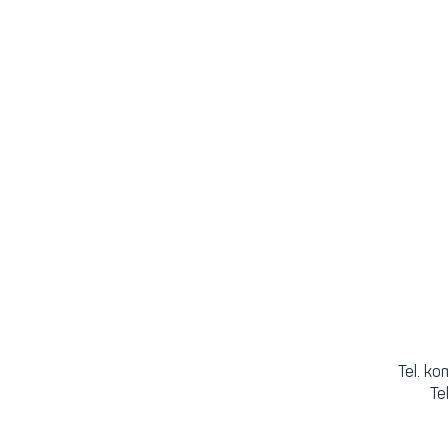
Tel. k
Te