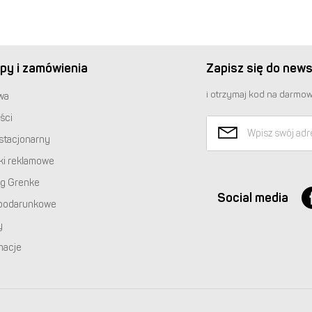
py i zamówienia
Zapisz się do news
i otrzymaj kod na darmow
wa
ści
stacjonarny
ki reklamowe
ng Grenke
Social media
podarunkowe
y
macje