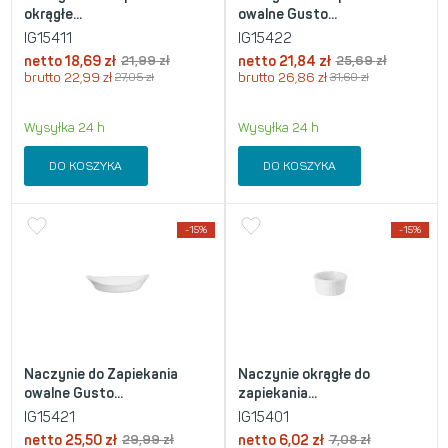
okrągłe...
owalne Gusto...
IG15411
IG15422
netto
18,69
zł
21,99
zł
netto
21,84
zł
25,69
zł
brutto
22,99
zł
27,05
zł
brutto
26,86
zł
31,60
zł
Wysyłka 24 h
Wysyłka 24 h
DO KOSZYKA
DO KOSZYKA
-15%
-15%
Naczynie do Zapiekania
Naczynie okrągłe do
owalne Gusto...
zapiekania...
IG15421
IG15401
netto
25,50
zł
29,99
zł
netto
6,02
zł
7,08
zł