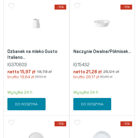
-15%
-15%
Dzbanek na mleko Gusto
Naczynie Owalne/Półmisek...
Italiano...
IG370603
IG15432
netto
15,97
zł
18,78
zł
netto
21,28
zł
25,04
zł
brutto
19,64
zł
23,10
zł
brutto
26,17
zł
30,80
zł
Wysyłka 24 h
Wysyłka 24 h
DO KOSZYKA
DO KOSZYKA
-15%
-15%