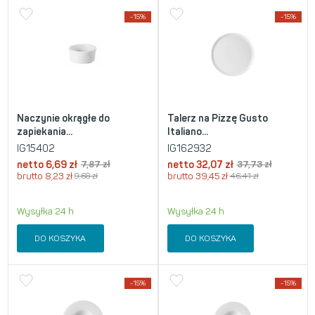
-15%
-15%
Naczynie okrągłe do
Talerz na Pizzę Gusto
zapiekania...
Italiano...
IG15402
IG162932
netto
6,69
zł
7,87
zł
netto
32,07
zł
37,73
zł
brutto
8,23
zł
9,68
zł
brutto
39,45
zł
46,41
zł
Wysyłka 24 h
Wysyłka 24 h
DO KOSZYKA
DO KOSZYKA
-15%
-15%