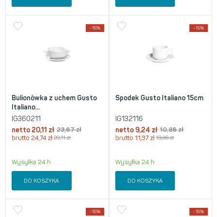
-15%
-15%
Bulionówka z uchem Gusto
Spodek Gusto Italiano 15cm
Italiano...
IG360211
IG132116
netto
20,11
zł
23,67
zł
netto
9,24
zł
10,86
zł
brutto
24,74
zł
29,11
zł
brutto
11,37
zł
13,36
zł
Wysyłka 24 h
Wysyłka 24 h
DO KOSZYKA
DO KOSZYKA
-15%
-15%