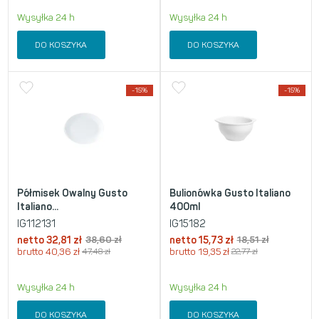
Wysyłka 24 h
Wysyłka 24 h
DO KOSZYKA
DO KOSZYKA
-15%
-15%
Półmisek Owalny Gusto
Bulionówka Gusto Italiano
Italiano...
400ml
IG112131
IG15182
netto
32,81
zł
38,60
zł
netto
15,73
zł
18,51
zł
brutto
40,36
zł
47,48
zł
brutto
19,35
zł
22,77
zł
Wysyłka 24 h
Wysyłka 24 h
DO KOSZYKA
DO KOSZYKA