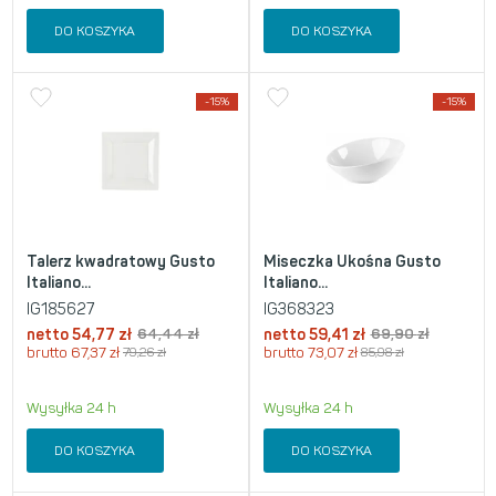
DO KOSZYKA
DO KOSZYKA
-15%
-15%
Talerz kwadratowy Gusto
Miseczka Ukośna Gusto
Italiano...
Italiano...
IG185627
IG368323
netto
54,77
zł
64,44
zł
netto
59,41
zł
69,90
zł
brutto
67,37
zł
79,26
zł
brutto
73,07
zł
85,98
zł
Wysyłka 24 h
Wysyłka 24 h
DO KOSZYKA
DO KOSZYKA