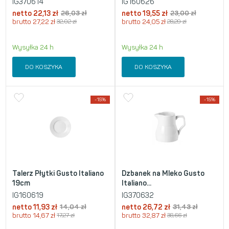
IG370614
IG160626
netto
22,13
zł
26,03
zł
netto
19,55
zł
23,00
zł
brutto
27,22
zł
32,02
zł
brutto
24,05
zł
28,29
zł
Wysyłka 24 h
Wysyłka 24 h
DO KOSZYKA
DO KOSZYKA
-15%
-15%
Talerz Płytki Gusto Italiano
Dzbanek na Mleko Gusto
19cm
Italiano...
IG160619
IG370632
netto
11,93
zł
14,04
zł
netto
26,72
zł
31,43
zł
brutto
14,67
zł
17,27
zł
brutto
32,87
zł
38,66
zł