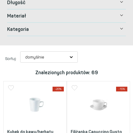
Długość
Materiał
Kategoria
Sortuj:
Znalezionych produktów: 69
-20%
-15%
Kubek do kawy/herbaty
Filiżanka Capuccino Gusto