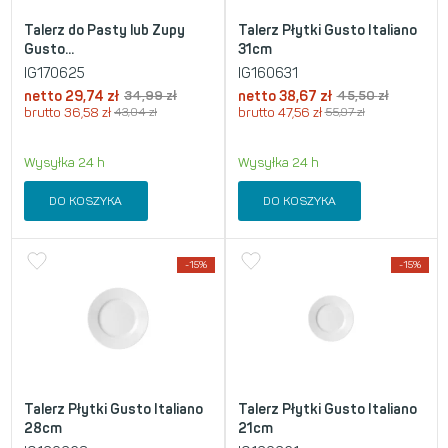
Talerz do Pasty lub Zupy
Talerz Płytki Gusto Italiano
Gusto...
31cm
IG170625
IG160631
netto
29,74
zł
34,99
zł
netto
38,67
zł
45,50
zł
brutto
36,58
zł
43,04
zł
brutto
47,56
zł
55,97
zł
Wysyłka 24 h
Wysyłka 24 h
DO KOSZYKA
DO KOSZYKA
-15%
-15%
Talerz Płytki Gusto Italiano
Talerz Płytki Gusto Italiano
28cm
21cm