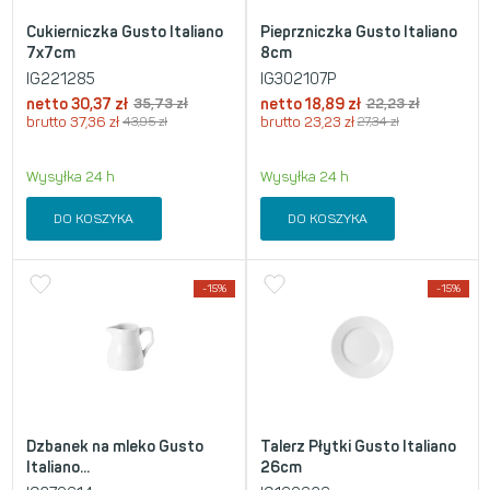
Cukierniczka Gusto Italiano
Pieprzniczka Gusto Italiano
7x7cm
8cm
IG221285
IG302107P
netto
30,37
zł
35,73
zł
netto
18,89
zł
22,23
zł
brutto
37,36
zł
43,95
zł
brutto
23,23
zł
27,34
zł
Wysyłka 24 h
Wysyłka 24 h
DO KOSZYKA
DO KOSZYKA
-15%
-15%
Dzbanek na mleko Gusto
Talerz Płytki Gusto Italiano
Italiano...
26cm