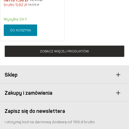
netto
7,98
zł
brutto
9,82
zł
14,03
zł
Wysyłka 24 h
DO KOSZYKA
ZOBACZ WIĘCEJ PRODUKTÓW
Sklep
Zakupy i zamówienia
Zapisz się do newslettera
i otrzymaj kod na darmową dostawę od 199 zł brutto