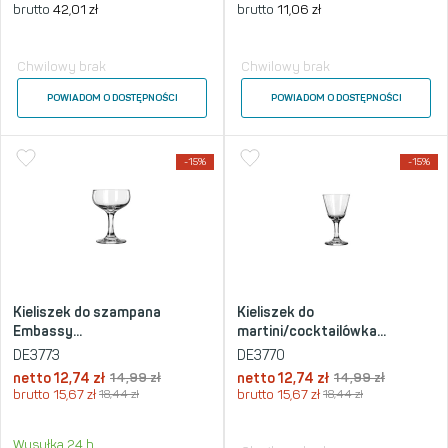
brutto
42,01
zł
brutto
11,06
zł
Chwilowy brak
Chwilowy brak
POWIADOM O DOSTĘPNOŚCI
POWIADOM O DOSTĘPNOŚCI
-15%
-15%
Kieliszek do szampana
Kieliszek do
Embassy...
martini/cocktailówka...
DE3773
DE3770
netto
12,74
zł
14,99
zł
netto
12,74
zł
14,99
zł
brutto
15,67
zł
18,44
zł
brutto
15,67
zł
18,44
zł
Wysyłka 24 h