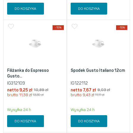
DO KOSZYKA
DO KOSZYKA
-15%
-15%
Filiżanka do Espresso
Spodek Gusto Italiano 12cm
Gusto...
IG312109
IG122112
netto
9,25
zł
10,89
zł
netto
7,67
zł
9,03
zł
brutto
11,38
zł
13,39
zł
brutto
9,43
zł
11,11
zł
Wysyłka 24 h
Wysyłka 24 h
DO KOSZYKA
DO KOSZYKA