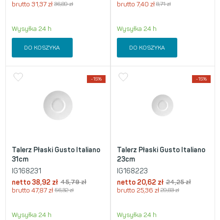
brutto
31,37
zł
36,89
zł
brutto
7,40
zł
8,71
zł
Wysyłka 24 h
Wysyłka 24 h
DO KOSZYKA
DO KOSZYKA
-15%
-15%
Talerz Płaski Gusto Italiano
Talerz Płaski Gusto Italiano
31cm
23cm
IG168231
IG168223
netto
38,92
zł
45,79
zł
netto
20,62
zł
24,25
zł
brutto
47,87
zł
56,32
zł
brutto
25,36
zł
29,83
zł
Wysyłka 24 h
Wysyłka 24 h