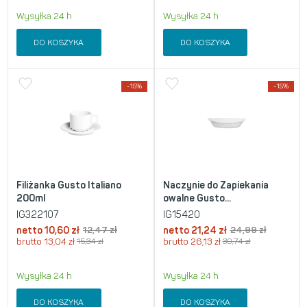
Wysyłka 24 h
Wysyłka 24 h
DO KOSZYKA
DO KOSZYKA
-15%
-15%
Filiżanka Gusto Italiano
Naczynie do Zapiekania
200ml
owalne Gusto...
IG322107
IG15420
netto
10,60
zł
12,47
zł
netto
21,24
zł
24,99
zł
brutto
13,04
zł
15,34
zł
brutto
26,13
zł
30,74
zł
Wysyłka 24 h
Wysyłka 24 h
DO KOSZYKA
DO KOSZYKA