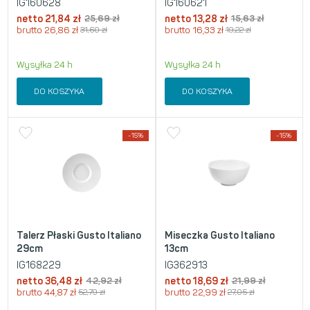
IG160628
IG160621
netto
21,84
zł
25,69
zł
netto
13,28
zł
15,63
zł
brutto
26,86
zł
31,60
zł
brutto
16,33
zł
19,22
zł
Wysyłka 24 h
Wysyłka 24 h
DO KOSZYKA
DO KOSZYKA
-15%
-15%
Talerz Płaski Gusto Italiano
Miseczka Gusto Italiano
29cm
13cm
IG168229
IG362913
netto
36,48
zł
42,92
zł
netto
18,69
zł
21,99
zł
brutto
44,87
zł
52,79
zł
brutto
22,99
zł
27,05
zł