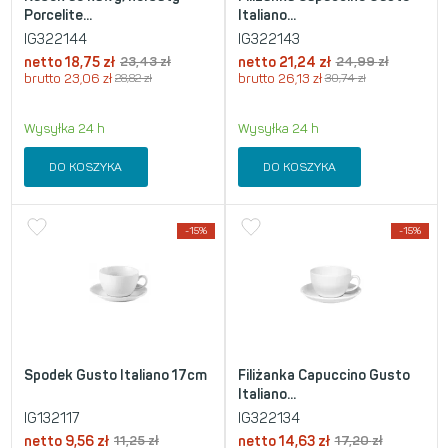
Porcelite...
Italiano...
IG322144
IG322143
netto
18,75
zł
23,43
zł
netto
21,24
zł
24,99
zł
brutto
23,06
zł
28,82
zł
brutto
26,13
zł
30,74
zł
Wysyłka 24 h
Wysyłka 24 h
DO KOSZYKA
DO KOSZYKA
-15%
-15%
Spodek Gusto Italiano 17cm
Filiżanka Capuccino Gusto
Italiano...
IG132117
IG322134
netto
9,56
zł
11,25
zł
netto
14,63
zł
17,20
zł