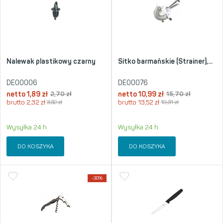
Nalewak plastikowy czarny
Sitko barmańskie (Strainer),...
DE00006
DE00076
netto
1,89
zł
2,70
zł
netto
10,99
zł
15,70
zł
brutto
2,32
zł
3,32
zł
brutto
13,52
zł
19,31
zł
Wysyłka 24 h
Wysyłka 24 h
DO KOSZYKA
DO KOSZYKA
-30%