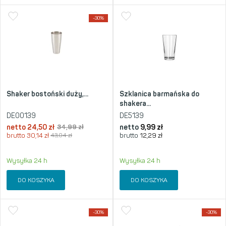
-30%
Shaker bostoński duży,...
Szklanica barmańska do
shakera...
DE00139
DE5139
netto
24,50
zł
34,99
zł
netto
9,99
zł
brutto
30,14
zł
43,04
zł
brutto
12,29
zł
Wysyłka 24 h
Wysyłka 24 h
DO KOSZYKA
DO KOSZYKA
-30%
-30%