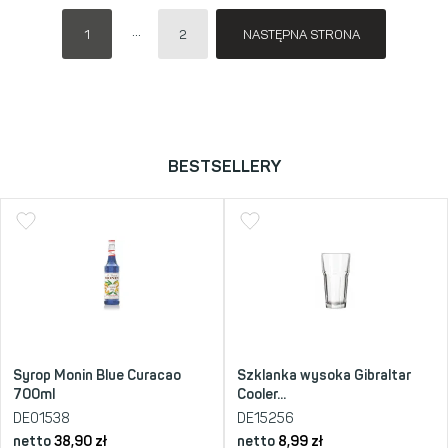
1
2
NASTĘPNA STRONA
BESTSELLERY
Syrop Monin Blue Curacao
Szklanka wysoka Gibraltar
700ml
Cooler...
DE01538
DE15256
netto
38,90
zł
netto
8,99
zł