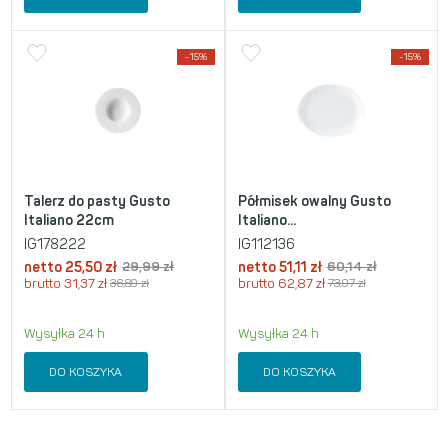
-15%
-15%
Talerz do pasty Gusto
Półmisek owalny Gusto
Italiano 22cm
Italiano...
IG178222
IG112136
netto
25,50
zł
29,99
zł
netto
51,11
zł
60,14
zł
brutto
31,37
zł
36,89
zł
brutto
62,87
zł
73,97
zł
Wysyłka 24 h
Wysyłka 24 h
DO KOSZYKA
DO KOSZYKA