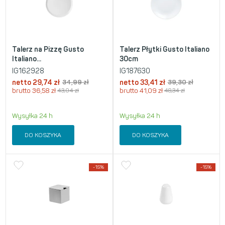
Talerz na Pizzę Gusto
Talerz Płytki Gusto Italiano
Italiano...
30cm
IG162928
IG187630
netto
29,74
zł
34,99
zł
netto
33,41
zł
39,30
zł
brutto
36,58
zł
43,04
zł
brutto
41,09
zł
48,34
zł
Wysyłka 24 h
Wysyłka 24 h
DO KOSZYKA
DO KOSZYKA
-15%
-15%