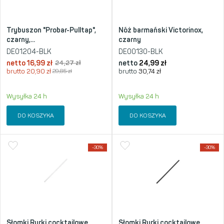
Trybuszon "Probar-Pulltap",
Nóż barmański Victorinox,
czarny,...
czarny
DE01204-BLK
DE00130-BLK
netto
16,99
zł
24,27
zł
netto
24,99
zł
brutto
20,90
zł
29,85
zł
brutto
30,74
zł
Wysyłka 24 h
Wysyłka 24 h
DO KOSZYKA
DO KOSZYKA
-30%
-30%
Słomki Rurki cocktailowe
Słomki Rurki cocktailowe