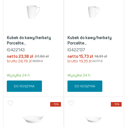
Kubek do kawy/herbaty
Kubek do kawy/herbaty
Porcelite...
Porcelite...
IG422143
IG422137
netto
23,38
zł
27,50
zł
netto
15,73
zł
18,51
zł
brutto
28,76
zł
33,83
zł
brutto
19,35
zł
22,77
zł
Wysyłka 24 h
Wysyłka 24 h
DO KOSZYKA
DO KOSZYKA
-15%
-15%