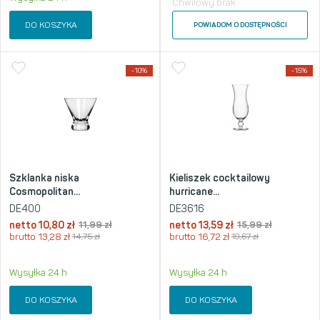
Chwilowy brak
DO KOSZYKA
POWIADOM O DOSTĘPNOŚCI
-10%
-15%
Szklanka niska
Kieliszek cocktailowy
Cosmopolitan...
hurricane...
DE400
DE3616
netto
10,80
zł
11,99
zł
netto
13,59
zł
15,99
zł
brutto
13,28
zł
14,75
zł
brutto
16,72
zł
19,67
zł
Wysyłka 24 h
Wysyłka 24 h
DO KOSZYKA
DO KOSZYKA