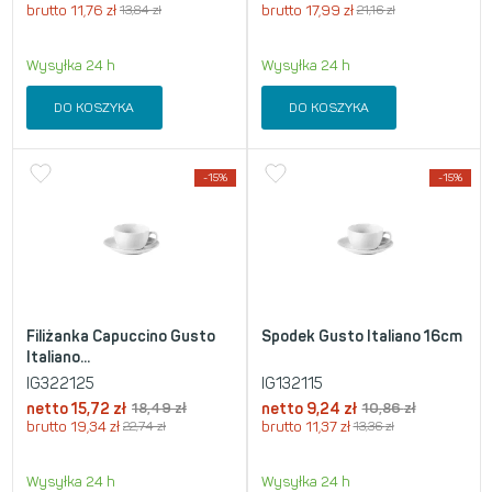
brutto
11,76
zł
13,84
zł
brutto
17,99
zł
21,16
zł
Wysyłka 24 h
Wysyłka 24 h
DO KOSZYKA
DO KOSZYKA
-15%
-15%
Filiżanka Capuccino Gusto
Spodek Gusto Italiano 16cm
Italiano...
IG322125
IG132115
netto
15,72
zł
18,49
zł
netto
9,24
zł
10,86
zł
brutto
19,34
zł
22,74
zł
brutto
11,37
zł
13,36
zł
Wysyłka 24 h
Wysyłka 24 h