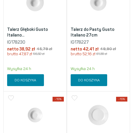
Talerz Głęboki Gusto
Talerz do Pasty Gusto
Italiano...
Italiano 27cm
IG178230
IG178227
netto
38,92
zł
45,79
zł
netto
42,41
zł
49,90
zł
brutto
47,87
zł
56,32
zł
brutto
52,16
zł
61,38
zł
Wysyłka 24 h
Wysyłka 24 h
DO KOSZYKA
DO KOSZYKA
-15%
-15%