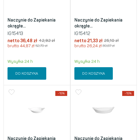
Naczynie do Zapiekania
Naczynie do Zapiekania
okrągłe...
okrągłe...
IG15413
IG15412
netto
36,48
zł
42,92
zł
netto
21,33
zł
25,10
zł
brutto
44,87
zł
52,79
zł
brutto
26,24
zł
30,87
zł
Wysyłka 24 h
Wysyłka 24 h
DO KOSZYKA
DO KOSZYKA
-15%
-15%
Naczynie do Zapiekania
Naczynie do Zapiekania