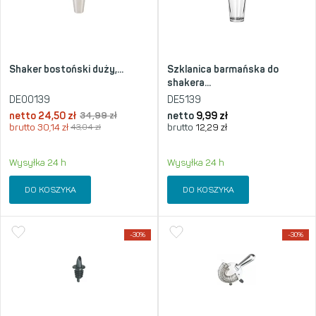
Shaker bostoński duży,...
Szklanica barmańska do
shakera...
DE00139
DE5139
netto
24,50
zł
34,99
zł
netto
9,99
zł
brutto
30,14
zł
43,04
zł
brutto
12,29
zł
Wysyłka 24 h
Wysyłka 24 h
DO KOSZYKA
DO KOSZYKA
-30%
-30%