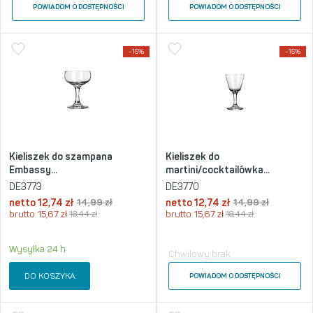
POWIADOM O DOSTĘPNOŚCI
POWIADOM O DOSTĘPNOŚCI
-15%
-15%
Kieliszek do szampana
Kieliszek do
Embassy...
martini/cocktailówka...
DE3773
DE3770
netto
12,74
zł
14,99
zł
netto
12,74
zł
14,99
zł
brutto
15,67
zł
18,44
zł
brutto
15,67
zł
18,44
zł
Wysyłka 24 h
Chwilowy brak
DO KOSZYKA
POWIADOM O DOSTĘPNOŚCI