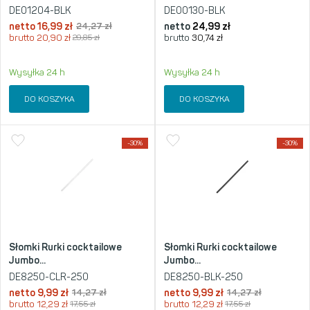
DE01204-BLK
DE00130-BLK
netto
16,99
zł
24,27
zł
netto
24,99
zł
brutto
20,90
zł
29,85
zł
brutto
30,74
zł
Wysyłka 24 h
Wysyłka 24 h
DO KOSZYKA
DO KOSZYKA
-30%
-30%
Słomki Rurki cocktailowe
Słomki Rurki cocktailowe
Jumbo...
Jumbo...
DE8250-CLR-250
DE8250-BLK-250
netto
9,99
zł
14,27
zł
netto
9,99
zł
14,27
zł
brutto
12,29
zł
17,55
zł
brutto
12,29
zł
17,55
zł