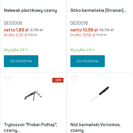
Nalewak plastikowy czarny
Sitko barmańskie (Strainer),...
DE00006
DE00076
netto
1,89
zł
2,70
zł
netto
10,99
zł
15,70
zł
brutto
2,32
zł
3,32
zł
brutto
13,52
zł
19,31
zł
Wysyłka 24 h
Wysyłka 24 h
DO KOSZYKA
DO KOSZYKA
-30%
Trybuszon "Probar-Pulltap",
Nóż barmański Victorinox,
czarny,...
czarny