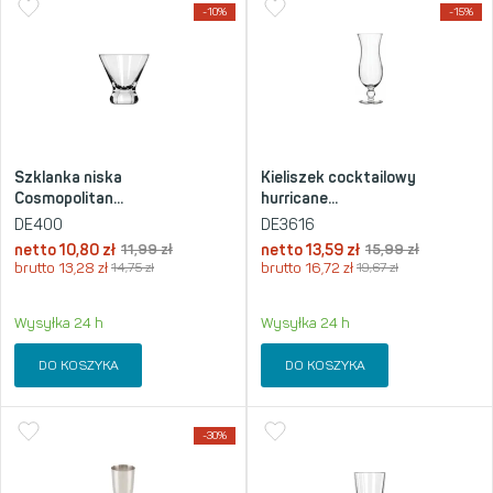
-10%
-15%
Szklanka niska
Kieliszek cocktailowy
Cosmopolitan...
hurricane...
DE400
DE3616
netto
10,80
zł
11,99
zł
netto
13,59
zł
15,99
zł
brutto
13,28
zł
14,75
zł
brutto
16,72
zł
19,67
zł
Wysyłka 24 h
Wysyłka 24 h
DO KOSZYKA
DO KOSZYKA
-30%