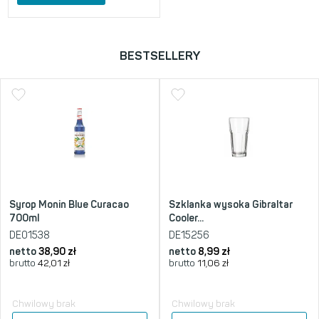
BESTSELLERY
Syrop Monin Blue Curacao
Szklanka wysoka Gibraltar
700ml
Cooler...
DE01538
DE15256
netto
38,90
zł
netto
8,99
zł
brutto
42,01
zł
brutto
11,06
zł
Chwilowy brak
Chwilowy brak