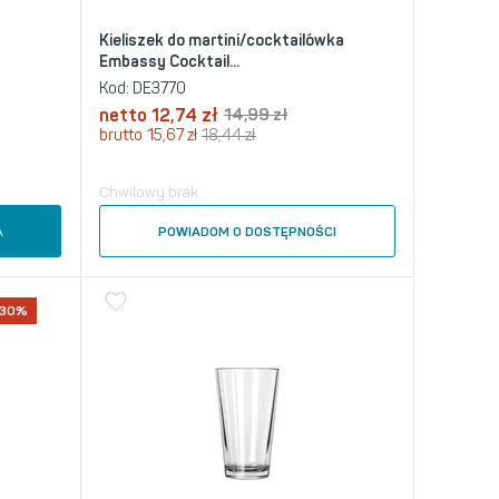
y
Kieliszek do martini/cocktailówka
Embassy Cocktail...
Kod:
DE3770
netto
12,74
zł
14,99
zł
brutto
15,67
zł
18,44
zł
Chwilowy brak
A
POWIADOM O DOSTĘPNOŚCI
-30%