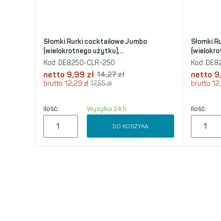
Słomki Rurki cocktailowe Jumbo
Słomki R
(wielokrotnego użytku),...
(wielokro
Kod:
DE8250-CLR-250
Kod:
DE82
netto
9,99
zł
14,27
zł
netto
9
brutto
12,29
zł
17,55
zł
brutto
12
Ilość:
Wysyłka 24 h
Ilość:
DO KOSZYKA