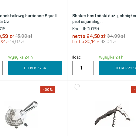
 cocktailowy hurricane Squall
Shaker bostoński duży, obciążo
15 Oz
profesjonalny,...
616
Kod:
DE00139
3,59
zł
15,99
zł
netto
24,50
zł
34,99
zł
,72
zł
19,67
zł
brutto
30,14
zł
43,04
zł
Wysyłka 24 h
Ilość:
Wysyłka 24 h
DO KOSZYKA
DO KOSZYK
-30%