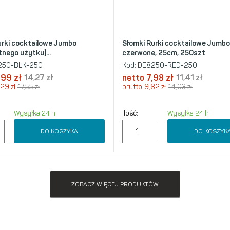
urki cocktailowe Jumbo
Słomki Rurki cocktailowe Jumbo
tnego użytku)...
czerwone, 25cm, 250szt
50-BLK-250
Kod:
DE8250-RED-250
,99
zł
14,27
zł
netto
7,98
zł
11,41
zł
,29
zł
17,55
zł
brutto
9,82
zł
14,03
zł
Wysyłka 24 h
Ilość:
Wysyłka 24 h
DO KOSZYKA
DO KOSZYK
ZOBACZ WIĘCEJ PRODUKTÓW