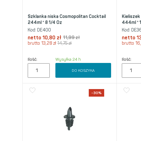
Szklanka niska Cosmopolitan Cocktail
Kieliszek
244ml * 8 1/4 Oz
444ml * 
Kod:
DE400
Kod:
DE3
netto
10,80
zł
11,99
zł
netto
1
brutto
13,28
zł
14,75
zł
brutto
16
Ilość:
Wysyłka 24 h
Ilość:
DO KOSZYKA
-30%