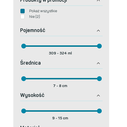
Pokaż wszystkie
Nie (2)
Pojemność
309
-
324
ml
Średnica
7
-
8
cm
Wysokość
9
-
15
cm