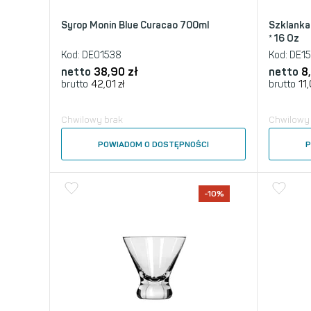
Syrop Monin Blue Curacao 700ml
Szklanka
* 16 Oz
Kod:
DE01538
Kod:
DE1
netto
38,90
zł
netto
8
brutto
42,01
zł
brutto
11
Chwilowy brak
Chwilowy
POWIADOM O DOSTĘPNOŚCI
P
-10%