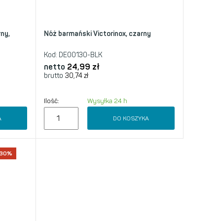
rny,
Nóż barmański Victorinox, czarny
Kod:
DE00130-BLK
netto
24,99
zł
brutto
30,74
zł
Ilość:
Wysyłka 24 h
A
DO KOSZYKA
-30%