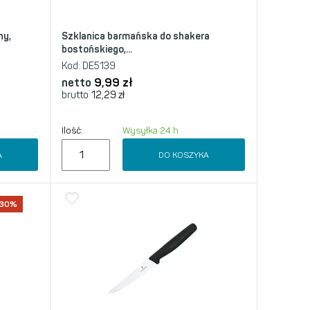
ny,
Szklanica barmańska do shakera
bostońskiego,...
Kod:
DE5139
netto
9,99
zł
brutto
12,29
zł
Ilość:
Wysyłka 24 h
A
DO KOSZYKA
-30%