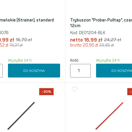
mańskie (Strainer), standard
Trybuszon "Probar-Pulltap", cza
12cm
0076
Kod:
DE01204-BLK
0,99
zł
15,70
zł
netto
16,99
zł
24,27
zł
,52
zł
19,31
zł
brutto
20,90
zł
29,85
zł
Wysyłka 24 h
Ilość:
Wysyłka 24 h
DO KOSZYKA
DO KOSZYK
-30%