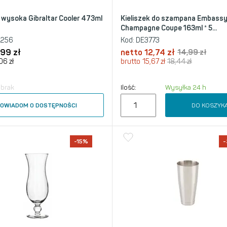
 wysoka Gibraltar Cooler 473ml
Kieliszek do szampana Embass
Champagne Coupe 163ml * 5...
5256
Kod:
DE3773
,99
zł
netto
12,74
zł
14,99
zł
,06
zł
brutto
15,67
zł
18,44
zł
 brak
Ilość:
Wysyłka 24 h
DO KOSZYK
OWIADOM O DOSTĘPNOŚCI
-15%