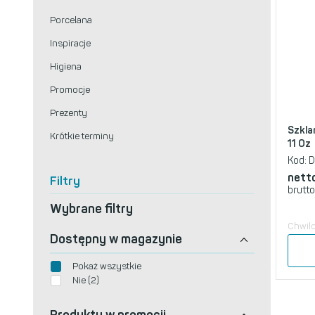
Porcelana
Inspiracje
Higiena
Promocje
Prezenty
Szkla
Krótkie terminy
11 Oz
Kod:
D
nett
Filtry
brutto
Wybrane filtry
Chwil
Dostępny w magazynie
Pokaż wszystkie
Nie (2)
Produkty w promocji