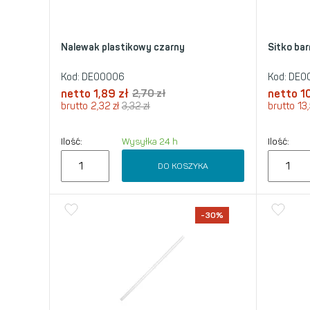
Nalewak plastikowy czarny
Sitko bar
Kod:
DE00006
Kod:
DE0
netto
1,89
zł
2,70
zł
netto
1
brutto
2,32
zł
3,32
zł
brutto
13
Ilość:
Wysyłka 24 h
Ilość:
DO KOSZYKA
-30%