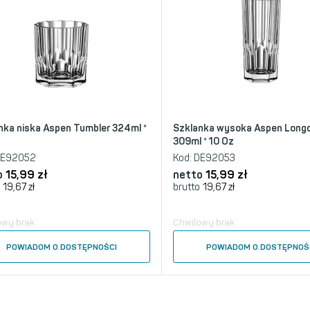
nka niska Aspen Tumbler 324ml *
Szklanka wysoka Aspen Longd
309ml * 10 Oz
E92052
Kod:
DE92053
o
15,99
zł
netto
15,99
zł
19,67
zł
brutto
19,67
zł
owy brak
Chwilowy brak
POWIADOM O DOSTĘPNOŚCI
POWIADOM O DOSTĘPNOŚ