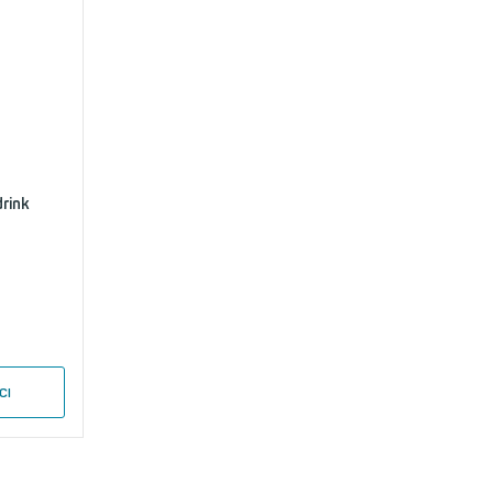
rink
CI