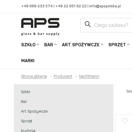
+48 668 233 574
|
+48 22 851 92 22
|
info@apspolska.pl
SZKŁO
BAR
ART. SPOŻYWCZE
SPRZĘT
MARKI
Strona główna
›
Producent
›
Nachtmann
Sor
Szkło
Bar
Art. Spożywcze
Sprzęt
Kuchnia