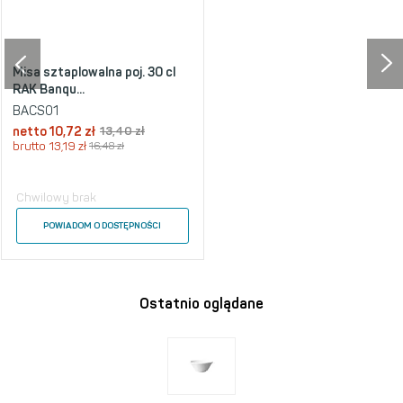
Misa sztaplowalna poj. 30 cl
RAK Banqu...
BACS01
netto
10,72 zł
13,40 zł
brutto
13,19 zł
16,48 zł
Chwilowy brak
POWIADOM O DOSTĘPNOŚCI
Ostatnio oglądane