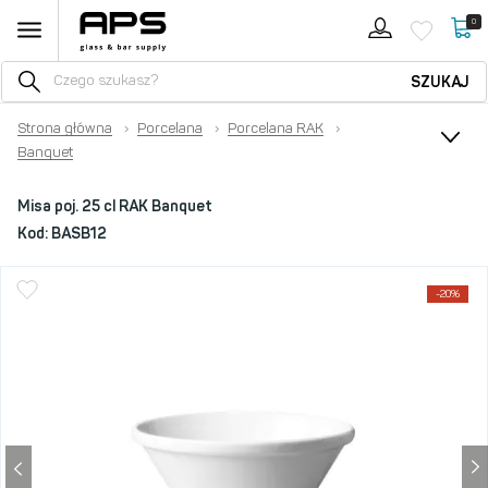
0
SZUKAJ
Strona główna
›
Porcelana
›
Porcelana RAK
›
Banquet
Misa poj. 25 cl RAK Banquet
Kod:
BASB12
-20%