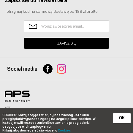
Zapisz się do newslettera
i otrzymaj kod na darmową dostawę od 199 zł brutto
ZAPISZ SIĘ
Social media
APS
Glass & Bar Supply Sp. z o.o. wszystkie prawa zastrzeżone.
COOKIES
: Korzystając z witryny bez zmiany ustawień
info@apspolska.pl
|
Mapa strony
| Infolinia:
+48 668 233 574
|
+48 22 851 92 22
OK
przeglądarki wyrażasz zgodę na użycie plików
cookies. W
każdej chwili możesz zmienić ustawienia przeglądarki
e-commerce platform by
decydujące o ich zapisywaniu.
Kliknij, aby dowiedzieć się więcej o
Cookies