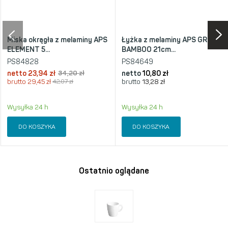
Miska okrągła z melaminy APS
Łyżka z melaminy APS GREEN
ELEMENT 5...
BAMBOO 21cm...
PS84828
PS84649
netto
23,94 zł
34,20 zł
netto
10,80 zł
brutto
29,45 zł
42,07 zł
brutto
13,28 zł
Wysyłka 24 h
Wysyłka 24 h
DO KOSZYKA
DO KOSZYKA
Ostatnio oglądane