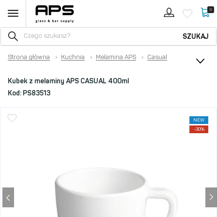
0
SZUKAJ
Strona główna
›
Kuchnia
›
Melamina APS
›
Casual
Kubek z melaminy APS CASUAL 400ml
Kod:
PS83513
NEW
-30%