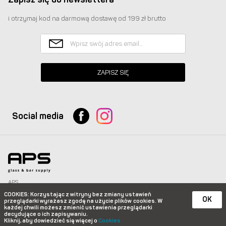
i otrzymaj kod na darmową dostawę od 199 zł brutto
ZAPISZ SIĘ
Social media
APS
Glass & Bar Supply Sp. z o.o. wszystkie prawa zastrzeżone.
COOKIES
: Korzystając z witryny bez zmiany ustawień
info@apspolska.pl
|
Mapa strony
| Infolinia:
+48 668 233 574
|
+48 22 851 92 22
OK
przeglądarki wyrażasz zgodę na użycie plików
cookies. W
każdej chwili możesz zmienić ustawienia przeglądarki
e-commerce platform by
decydujące o ich zapisywaniu.
Kliknij, aby dowiedzieć się więcej o
Cookies