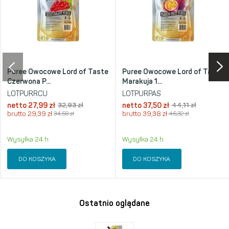
Puree Owocowe Lord of Taste
Puree Owocowe Lord of Taste
Czerwona P...
Marakuja 1...
LOTPURRCU
LOTPURPAS
netto
27,99 zł
32,93 zł
netto
37,50 zł
44,11 zł
brutto
29,39 zł
34,58 zł
brutto
39,38 zł
46,32 zł
Wysyłka 24 h
Wysyłka 24 h
DO KOSZYKA
DO KOSZYKA
Ostatnio oglądane