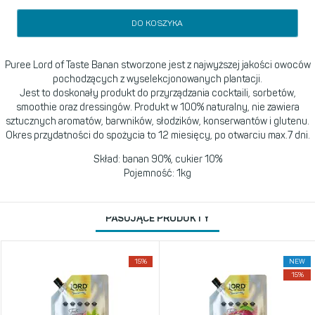
DO KOSZYKA
Puree Lord of Taste Banan stworzone jest z najwyższej jakości owoców
pochodzących z wyselekcjonowanych plantacji.
Jest to doskonały produkt do przyrządzania cocktaili, sorbetów,
smoothie oraz dressingów. Produkt w 100% naturalny, nie zawiera
sztucznych aromatów, barwników, słodzików, konserwantów i glutenu.
Okres przydatności do spożycia to 12 miesięcy, po otwarciu max.7 dni.
Skład: banan 90%, cukier 10%
Pojemność: 1kg
PASUJĄCE PRODUKTY
15%
NEW
15%