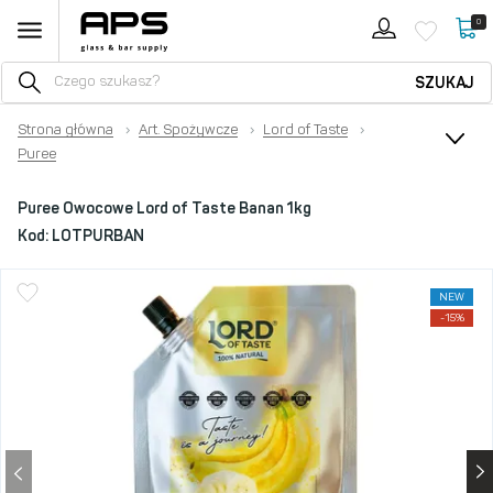
0
SZUKAJ
Strona główna
›
Art. Spożywcze
›
Lord of Taste
›
Puree
Puree Owocowe Lord of Taste Banan 1kg
Kod:
LOTPURBAN
NEW
-15%