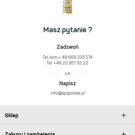
Masz pytanie ?
Zadzwoń
Tel. kom
+ 48 668 233 574
Tel.
+48 22 851 92 22
lub
Napisz
info@apspolska.pl
Sklep
Zakupy i zamówienia