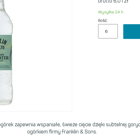
zł
brutto 6,01
Wysyłka 24 h
Ilość:
órek zapewnia wspaniałe, świeże cięcie dzięki subtelnej goryc
ogórkiem firmy Franklin & Sons.