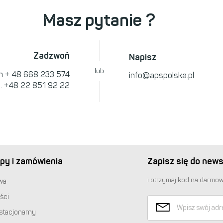
Masz pytanie ?
Zadzwoń
Napisz
lub
om
+ 48 668 233 574
info@apspolska.pl
l.
+48 22 851 92 22
py i zamówienia
Zapisz się do news
i otrzymaj kod na darmow
wa
ści
stacjonarny