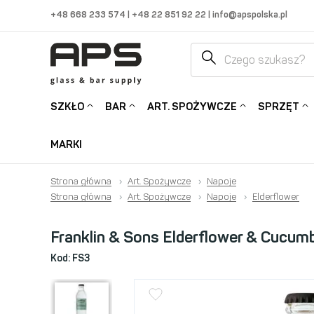
+48 668 233 574
|
+48 22 851 92 22
|
info@apspolska.pl
SZKŁO
BAR
ART. SPOŻYWCZE
SPRZĘT
MARKI
Strona główna
›
Art. Spożywcze
›
Napoje
Strona główna
›
Art. Spożywcze
›
Napoje
›
Elderflower
Franklin & Sons Elderflower & Cucumb
Kod:
FS3