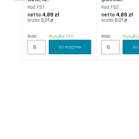
Kod:
FS1
Kod:
FS2
netto
4,89 zł
netto
4,89 zł
brutto
6,01 zł
brutto
6,01 zł
Ilość:
Wysyłka 24 h
Ilość:
Wysyłka
DO KOSZYKA
DO