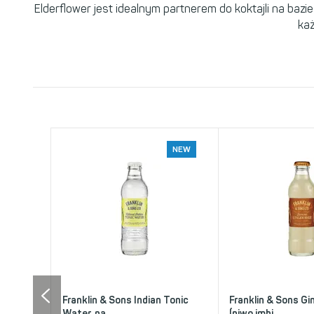
Elderflower jest idealnym partnerem do koktajli na bazi
każ
NEW
Franklin & Sons Indian Tonic
Franklin & Sons Gi
Water, na...
(piwo imbi...