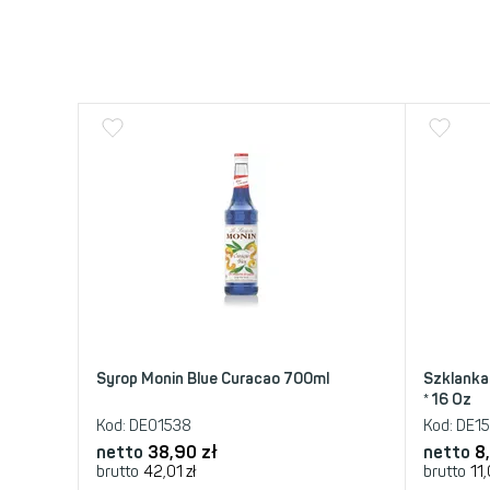
Syrop Monin Blue Curacao 700ml
Szklanka
* 16 Oz
Kod:
DE01538
Kod:
DE1
netto
38,90
zł
netto
8
brutto
42,01
zł
brutto
11