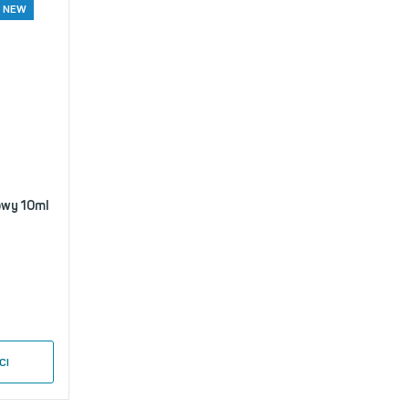
NEW
owy 10ml
CI