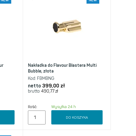
NEW
NEW
ur
Nakładka do Flavour Blastera Multi
Bubble, złota
Kod:
FBMBNG
netto
399,00
zł
brutto
490,77
zł
Ilość:
Wysyłka 24 h
A
DO KOSZYKA