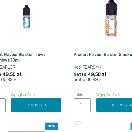
t Flavour Blaster Trawa
Aromat Flavour Blaster Smoke
nowa 10ml
BARLGR
Kod:
FBARSMK
o
49,50
zł
netto
49,50
zł
60,89
zł
brutto
60,89
zł
Wysyłka 24 h
Ilość:
Wysyłka 24 h
DO KOSZYKA
DO KOSZYK
NEW