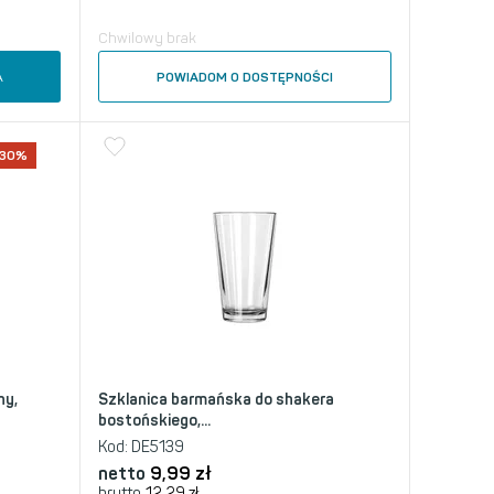
Chwilowy brak
A
POWIADOM O DOSTĘPNOŚCI
-30%
ny,
Szklanica barmańska do shakera
bostońskiego,...
Kod:
DE5139
netto
9,99
zł
brutto
12,29
zł