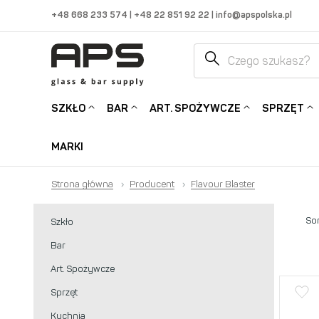
+48 668 233 574
|
+48 22 851 92 22
|
info@apspolska.pl
SZKŁO
BAR
ART. SPOŻYWCZE
SPRZĘT
MARKI
Strona główna
›
Producent
›
Flavour Blaster
Sor
Szkło
Bar
Art. Spożywcze
Sprzęt
Kuchnia