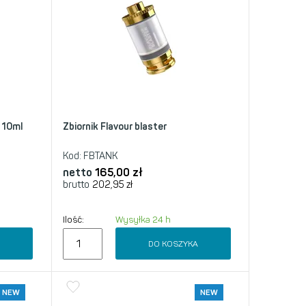
 10ml
Zbiornik Flavour blaster
Kod:
FBTANK
netto
165,00
zł
brutto
202,95
zł
Ilość:
Wysyłka 24 h
A
DO KOSZYKA
NEW
NEW