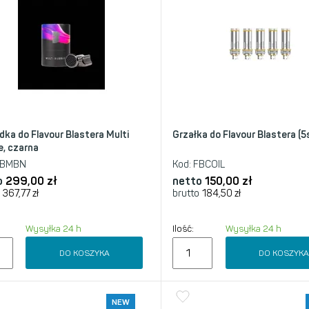
dka do Flavour Blastera Multi
Grzałka do Flavour Blastera (5
e, czarna
BMBN
Kod:
FBCOIL
o
299,00
zł
netto
150,00
zł
367,77
zł
brutto
184,50
zł
Wysyłka 24 h
Ilość:
Wysyłka 24 h
DO KOSZYKA
DO KOSZYK
NEW