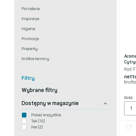
Porcelana
Inspiracje
Higiena
Promocje
Prezenty
Aroma
Krótkie terminy
Cytry
Kod:
F
nett
Filtry
brutto
Wybrane filtry
Ilość:
Dostępny w magazynie
Pokaż wszystkie
Tak (12)
Nie (2)