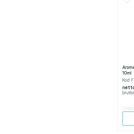
Aroma
10ml
Kod:
F
nett
brutto
Chwil