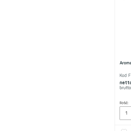
Aroma
Kod:
F
nett
brutto
Ilość: