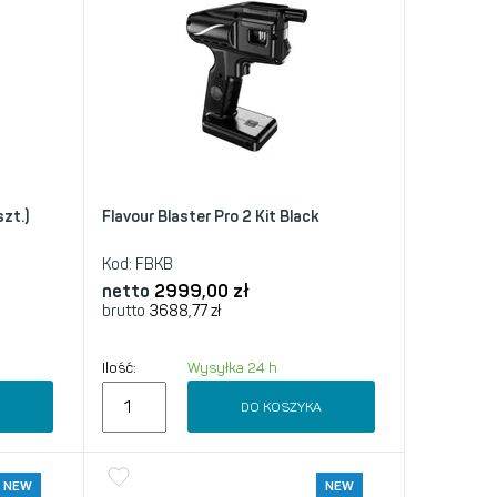
szt.)
Flavour Blaster Pro 2 Kit Black
Kod:
FBKB
netto
2999,00
zł
brutto
3688,77
zł
Ilość:
Wysyłka 24 h
A
DO KOSZYKA
NEW
NEW