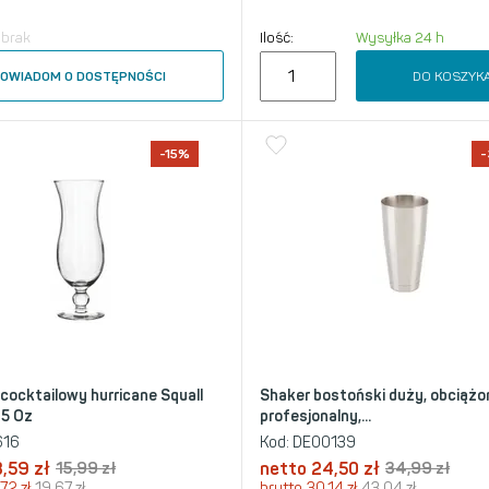
 brak
Ilość:
Wysyłka 24 h
DO KOSZYK
OWIADOM O DOSTĘPNOŚCI
-15%
 cocktailowy hurricane Squall
Shaker bostoński duży, obciążo
15 Oz
profesjonalny,...
616
Kod:
DE00139
3,59
zł
15,99
zł
netto
24,50
zł
34,99
zł
,72
zł
19,67
zł
brutto
30,14
zł
43,04
zł