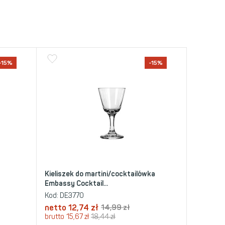
-15%
-15%
y
Kieliszek do martini/cocktailówka
Embassy Cocktail...
Kod:
DE3770
netto
12,74
zł
14,99
zł
brutto
15,67
zł
18,44
zł