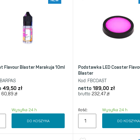
NEW
t Flavour Blaster Marakuja 10ml
Podstawka LED Coaster Flavo
Blaster
BARPAS
Kod:
FBCOAST
o
49,50
zł
netto
189,00
zł
60,89
zł
brutto
232,47
zł
Wysyłka 24 h
Ilość:
Wysyłka 24 h
DO KOSZYKA
DO KOSZYK