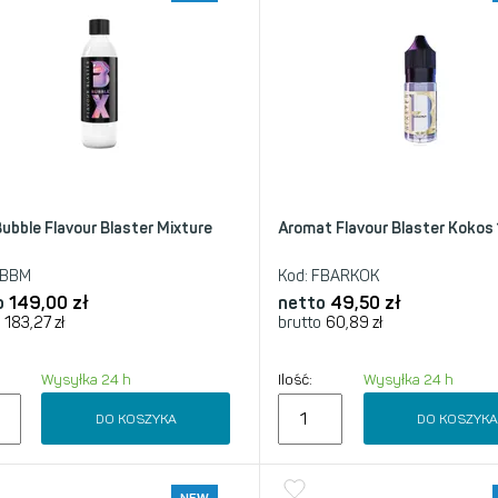
ubble Flavour Blaster Mixture
Aromat Flavour Blaster Kokos
BBM
Kod:
FBARKOK
o
149,00
zł
netto
49,50
zł
183,27
zł
brutto
60,89
zł
Wysyłka 24 h
Ilość:
Wysyłka 24 h
DO KOSZYKA
DO KOSZYK