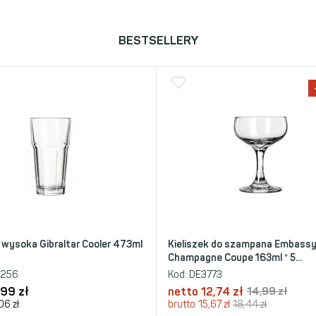
BESTSELLERY
 wysoka Gibraltar Cooler 473ml
Kieliszek do szampana Embass
Champagne Coupe 163ml * 5...
5256
Kod:
DE3773
,99
zł
netto
12,74
zł
14,99
zł
,06
zł
brutto
15,67
zł
18,44
zł