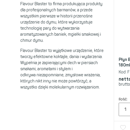
Flavour Blaster to firma produkująca produkty
dla profesjonalnych barmanów, a przede
wszystkim pierwsze w historii przenośne
urządzenie do dymu, które wykorzystuje
technologię pary do wytwarzania
aromatyzowanych baniek, mgiełki smakowej i
chmur dymu.
Flavour Blaster to wyjątkowe urządzenie, które
tworzy efektowne koktajle, dania i wydarzenia.
Płyn B
Wypełnia je zapierającymi dech w piersiach
180ml
smakami, aromatami i stylem i
Kod:
F
odkrywa niezapomniane, zmysłowe wrażenia,
nett
których nikt inny nie może powtórzyć, a
brutto
wszystko dzięki molekularnym rozwiązaniom.
Ilość: