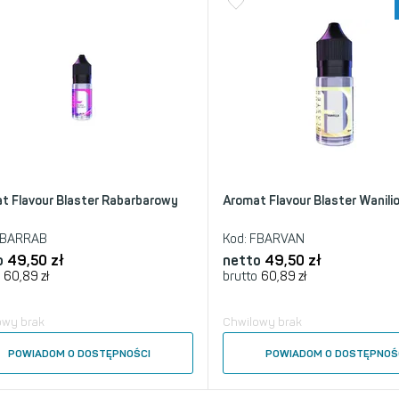
t Flavour Blaster Rabarbarowy
Aromat Flavour Blaster Wanili
BARRAB
Kod:
FBARVAN
o
49,50
zł
netto
49,50
zł
60,89
zł
brutto
60,89
zł
owy brak
Chwilowy brak
POWIADOM O DOSTĘPNOŚCI
POWIADOM O DOSTĘPNOŚ