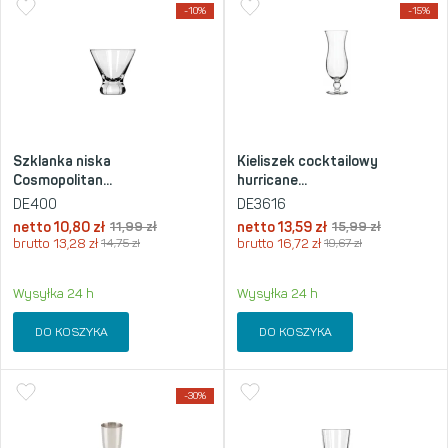
-10%
-15%
Szklanka niska
Kieliszek cocktailowy
Cosmopolitan...
hurricane...
DE400
DE3616
netto
10,80
zł
11,99
zł
netto
13,59
zł
15,99
zł
brutto
13,28
zł
14,75
zł
brutto
16,72
zł
19,67
zł
Wysyłka 24 h
Wysyłka 24 h
DO KOSZYKA
DO KOSZYKA
-30%