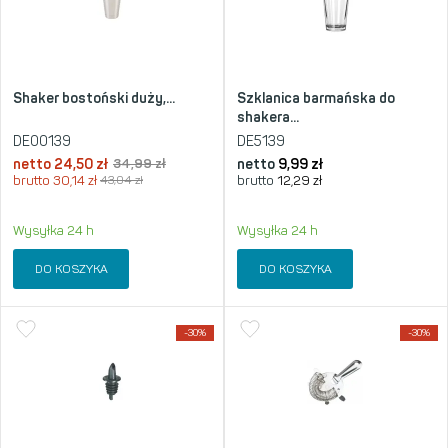
Shaker bostoński duży,...
Szklanica barmańska do
shakera...
DE00139
DE5139
netto
24,50
zł
34,99
zł
netto
9,99
zł
brutto
30,14
zł
43,04
zł
brutto
12,29
zł
Wysyłka 24 h
Wysyłka 24 h
DO KOSZYKA
DO KOSZYKA
-30%
-30%