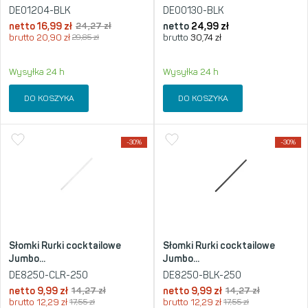
DE01204-BLK
DE00130-BLK
netto
16,99
zł
24,27
zł
netto
24,99
zł
brutto
20,90
zł
29,85
zł
brutto
30,74
zł
Wysyłka 24 h
Wysyłka 24 h
DO KOSZYKA
DO KOSZYKA
-30%
-30%
Słomki Rurki cocktailowe
Słomki Rurki cocktailowe
Jumbo...
Jumbo...
DE8250-CLR-250
DE8250-BLK-250
netto
9,99
zł
14,27
zł
netto
9,99
zł
14,27
zł
brutto
12,29
zł
17,55
zł
brutto
12,29
zł
17,55
zł