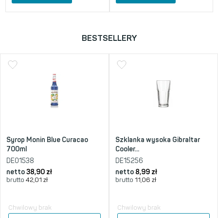
BESTSELLERY
Syrop Monin Blue Curacao
Szklanka wysoka Gibraltar
700ml
Cooler...
DE01538
DE15256
netto
38,90
zł
netto
8,99
zł
brutto
42,01
zł
brutto
11,06
zł
Chwilowy brak
Chwilowy brak