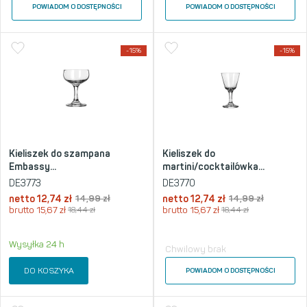
POWIADOM O DOSTĘPNOŚCI
POWIADOM O DOSTĘPNOŚCI
-15%
-15%
Kieliszek do szampana
Kieliszek do
Embassy...
martini/cocktailówka...
DE3773
DE3770
netto
12,74
zł
14,99
zł
netto
12,74
zł
14,99
zł
brutto
15,67
zł
18,44
zł
brutto
15,67
zł
18,44
zł
Wysyłka 24 h
Chwilowy brak
DO KOSZYKA
POWIADOM O DOSTĘPNOŚCI