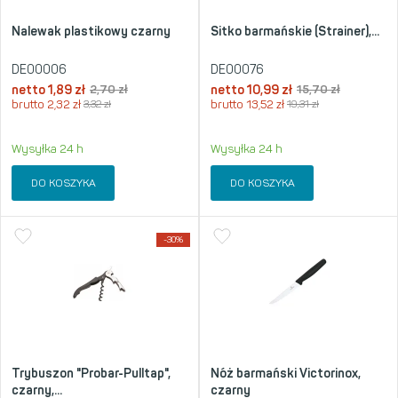
Nalewak plastikowy czarny
Sitko barmańskie (Strainer),...
DE00006
DE00076
netto
1,89
zł
2,70
zł
netto
10,99
zł
15,70
zł
brutto
2,32
zł
3,32
zł
brutto
13,52
zł
19,31
zł
Wysyłka 24 h
Wysyłka 24 h
DO KOSZYKA
DO KOSZYKA
-30%
Trybuszon "Probar-Pulltap",
Nóż barmański Victorinox,
czarny,...
czarny