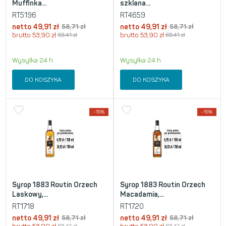
Muffinka...
szklana...
RT5196
RT4659
netto
49,91
zł
58,71
zł
netto
49,91
zł
58,71
zł
brutto
53,90
zł
63,41
zł
brutto
53,90
zł
63,41
zł
Wysyłka 24 h
Wysyłka 24 h
DO KOSZYKA
DO KOSZYKA
-15%
-15%
Syrop 1883 Routin Orzech
Syrop 1883 Routin Orzech
Laskowy,...
Macadamia,...
RT1718
RT1720
netto
49,91
zł
58,71
zł
netto
49,91
zł
58,71
zł