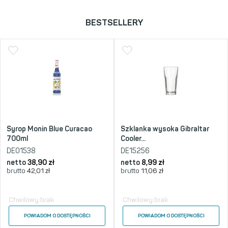
BESTSELLERY
Syrop Monin Blue Curacao
Szklanka wysoka Gibraltar
700ml
Cooler...
DE01538
DE15256
netto
38,90
zł
netto
8,99
zł
brutto
42,01
zł
brutto
11,06
zł
Chwilowy brak
Chwilowy brak
POWIADOM O DOSTĘPNOŚCI
POWIADOM O DOSTĘPNOŚCI