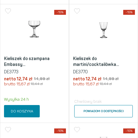
-15%
-15%
Kieliszek do szampana
Kieliszek do
Embassy...
martini/cocktailówka...
DE3773
DE3770
netto
12,74
zł
14,99
zł
netto
12,74
zł
14,99
zł
brutto
15,67
zł
18,44
zł
brutto
15,67
zł
18,44
zł
Wysyłka 24 h
Chwilowy brak
DO KOSZYKA
POWIADOM O DOSTĘPNOŚCI
-10%
-15%