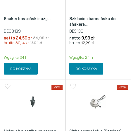
Shaker bostoński duży,...
Szklanica barmańska do
shakera...
DE00139
DE5139
netto
24,50
zł
34,99
zł
netto
9,99
zł
brutto
30,14
zł
43,04
zł
brutto
12,29
zł
Wysyłka 24 h
Wysyłka 24 h
DO KOSZYKA
DO KOSZYKA
-30%
-30%