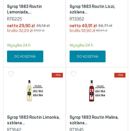
Syrop 1883 Routin
Syrop 1883 Routin Liczi,
Lemoniada,...
szklana...
RT6225
RT3362
netto
29,90
zł
35,18
zł
netto
49,91
zł
58,71
zł
brutto
32,29
zł
37,99
zł
brutto
53,90
zł
63,41
zł
Wysyłka 24 h
Wysyłka 24 h
DO KOSZYKA
DO KOSZYKA
-15%
-15%
Syrop 1883 Routin Limonka,
Syrop 1883 Routin Malina,
szklana...
szklana...
RT1642
RT1645