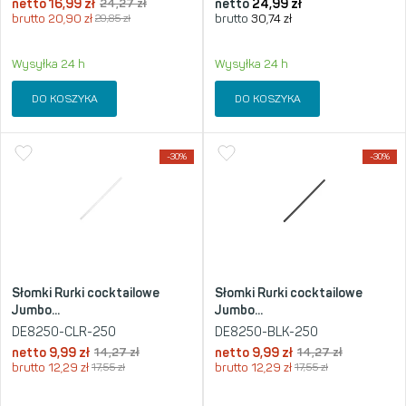
netto
16,99
zł
24,27
zł
netto
24,99
zł
brutto
20,90
zł
29,85
zł
brutto
30,74
zł
Wysyłka 24 h
Wysyłka 24 h
DO KOSZYKA
DO KOSZYKA
-30%
-30%
Słomki Rurki cocktailowe
Słomki Rurki cocktailowe
Jumbo...
Jumbo...
DE8250-CLR-250
DE8250-BLK-250
netto
9,99
zł
14,27
zł
netto
9,99
zł
14,27
zł
brutto
12,29
zł
17,55
zł
brutto
12,29
zł
17,55
zł