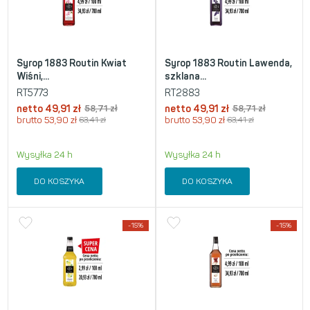
Syrop 1883 Routin Kwiat
Syrop 1883 Routin Lawenda,
Wiśni,...
szklana...
RT5773
RT2883
netto
49,91
zł
58,71
zł
netto
49,91
zł
58,71
zł
brutto
53,90
zł
63,41
zł
brutto
53,90
zł
63,41
zł
Wysyłka 24 h
Wysyłka 24 h
DO KOSZYKA
DO KOSZYKA
-15%
-15%