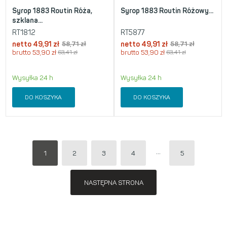
Syrop 1883 Routin Róża,
Syrop 1883 Routin Różowy...
szklana...
RT1812
RT5877
netto
49,91
zł
58,71
zł
netto
49,91
zł
58,71
zł
brutto
53,90
zł
63,41
zł
brutto
53,90
zł
63,41
zł
Wysyłka 24 h
Wysyłka 24 h
DO KOSZYKA
DO KOSZYKA
1
2
3
4
5
NASTĘPNA STRONA