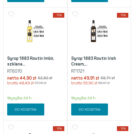
-15%
-15%
Syrop 1883 Routin Imbir,
Syrop 1883 Routin Irish
szklana...
Cream,...
RT6070
RT1721
netto
44,90
zł
52,82
zł
netto
49,91
zł
58,71
zł
brutto
48,49
zł
57,05
zł
brutto
53,90
zł
63,41
zł
Wysyłka 24 h
Wysyłka 24 h
DO KOSZYKA
DO KOSZYKA
-15%
-15%