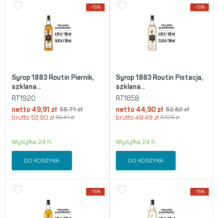
-15%
-15%
Syrop 1883 Routin Piernik,
Syrop 1883 Routin Pistacja,
szklana...
szklana...
RT1920
RT1658
netto
49,91
zł
58,71
zł
netto
44,90
zł
52,82
zł
brutto
53,90
zł
63,41
zł
brutto
48,49
zł
57,05
zł
Wysyłka 24 h
Wysyłka 24 h
DO KOSZYKA
DO KOSZYKA
-15%
-15%