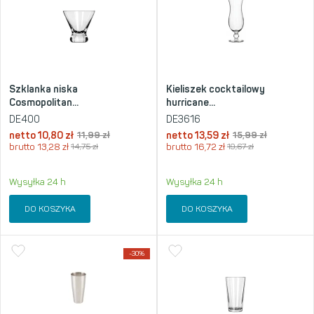
Szklanka niska
Kieliszek cocktailowy
Cosmopolitan...
hurricane...
DE400
DE3616
netto
10,80
zł
11,99
zł
netto
13,59
zł
15,99
zł
brutto
13,28
zł
14,75
zł
brutto
16,72
zł
19,67
zł
Wysyłka 24 h
Wysyłka 24 h
DO KOSZYKA
DO KOSZYKA
-30%