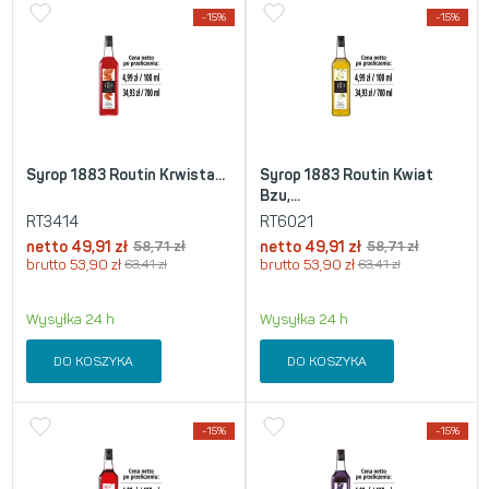
-15%
-15%
Syrop 1883 Routin Krwista...
Syrop 1883 Routin Kwiat
Bzu,...
RT3414
RT6021
netto
49,91
zł
58,71
zł
netto
49,91
zł
58,71
zł
brutto
53,90
zł
63,41
zł
brutto
53,90
zł
63,41
zł
Wysyłka 24 h
Wysyłka 24 h
DO KOSZYKA
DO KOSZYKA
-15%
-15%