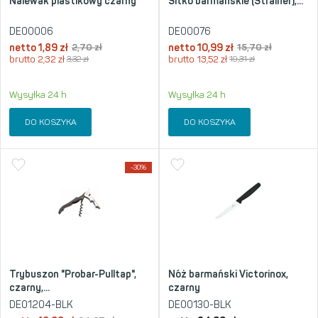
Nalewak plastikowy czarny
Sitko barmańskie (Strainer),...
DE00006
DE00076
netto
1,89
zł
2,70
zł
netto
10,99
zł
15,70
zł
brutto
2,32
zł
3,32
zł
brutto
13,52
zł
19,31
zł
Wysyłka 24 h
Wysyłka 24 h
DO KOSZYKA
DO KOSZYKA
-30%
Trybuszon "Probar-Pulltap",
Nóż barmański Victorinox,
czarny,...
czarny
DE01204-BLK
DE00130-BLK