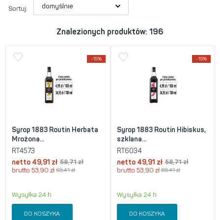
Sortuj:
Znalezionych produktów: 196
-15%
-15%
Syrop 1883 Routin Herbata
Syrop 1883 Routin Hibiskus,
Mrożona...
szklana...
RT4573
RT6034
netto
49,91
zł
58,71
zł
netto
49,91
zł
58,71
zł
brutto
53,90
zł
63,41
zł
brutto
53,90
zł
63,41
zł
Wysyłka 24 h
Wysyłka 24 h
DO KOSZYKA
DO KOSZYKA