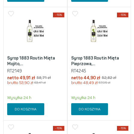
-15%
-15%
Syrop 1883 Routin Mięta
Syrop 1883 Routin Mięta
Mojito,...
Pieprzowa,...
RT2149
RT4245
netto
49,91
zł
58,71
zł
netto
44,90
zł
52,82
zł
brutto
53,90
zł
63,41
zł
brutto
48,49
zł
57,05
zł
Wysyłka 24 h
Wysyłka 24 h
DO KOSZYKA
DO KOSZYKA
-15%
-15%