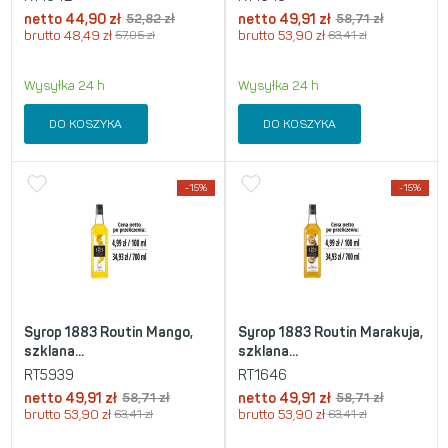
netto
44,90
zł
52,82
zł
netto
49,91
zł
58,71
zł
brutto
48,49
zł
57,05
zł
brutto
53,90
zł
63,41
zł
Wysyłka 24 h
Wysyłka 24 h
DO KOSZYKA
DO KOSZYKA
-15%
-15%
Syrop 1883 Routin Mango,
Syrop 1883 Routin Marakuja,
szklana...
szklana...
RT5939
RT1646
netto
49,91
zł
58,71
zł
netto
49,91
zł
58,71
zł
brutto
53,90
zł
63,41
zł
brutto
53,90
zł
63,41
zł