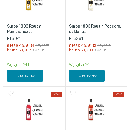
Syrop 1883 Routin
Syrop 1883 Routin Popcorn,
Pomarańcza,...
szklana...
RT6041
RT5291
netto
49,91
zł
58,71
zł
netto
49,91
zł
58,71
zł
brutto
53,90
zł
63,41
zł
brutto
53,90
zł
63,41
zł
Wysyłka 24 h
Wysyłka 24 h
DO KOSZYKA
DO KOSZYKA
-15%
-15%