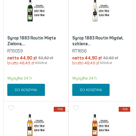
Syrop 1883 Routin Mięta
Syrop 1883 Routin Migdał,
Zielona,...
szklana...
RT6059
RT1656
netto
44,90
zł
52,82
zł
netto
44,90
zł
52,82
zł
brutto
48,49
zł
57,05
zł
brutto
48,49
zł
57,05
zł
Wysyłka 24 h
Wysyłka 24 h
DO KOSZYKA
DO KOSZYKA
-15%
-15%
…