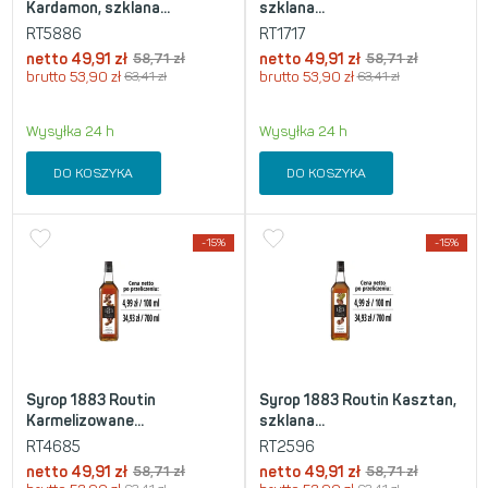
Kardamon, szklana...
szklana...
RT5886
RT1717
netto
49,91
zł
58,71
zł
netto
49,91
zł
58,71
zł
brutto
53,90
zł
63,41
zł
brutto
53,90
zł
63,41
zł
Wysyłka 24 h
Wysyłka 24 h
DO KOSZYKA
DO KOSZYKA
-15%
-15%
Syrop 1883 Routin
Syrop 1883 Routin Kasztan,
Karmelizowane...
szklana...
RT4685
RT2596
netto
49,91
zł
58,71
zł
netto
49,91
zł
58,71
zł