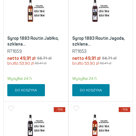
Syrop 1883 Routin Jabłko,
Syrop 1883 Routin Jagoda,
szklana...
szklana...
RT1659
RT1653
netto
49,91
zł
58,71
zł
netto
49,91
zł
58,71
zł
brutto
53,90
zł
63,41
zł
brutto
53,90
zł
63,41
zł
Wysyłka 24 h
Wysyłka 24 h
DO KOSZYKA
DO KOSZYKA
-15%
-15%