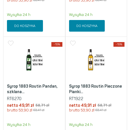
brutto
53,90
zł
63,41
zł
brutto
53,90
zł
63,41
zł
Wysyłka 24 h
Wysyłka 24 h
DO KOSZYKA
DO KOSZYKA
-15%
-15%
Syrop 1883 Routin Pandan,
Syrop 1883 Routin Pieczone
szklana...
Pianki...
RT6270
RT1922
netto
49,91
zł
58,71
zł
netto
49,91
zł
58,71
zł
brutto
53,90
zł
63,41
zł
brutto
53,90
zł
63,41
zł
Wysyłka 24 h
Wysyłka 24 h