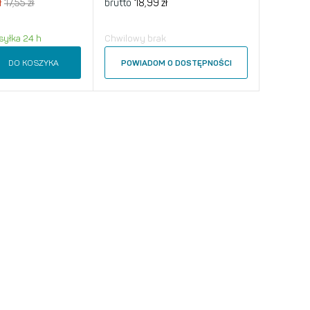
ł
17,55 zł
brutto
18,99 zł
yłka 24 h
Chwilowy brak
DO KOSZYKA
POWIADOM O DOSTĘPNOŚCI