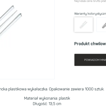
Najniższa cena brutto pro
Warianty kolorystycz
Produkt chwilow
POWIADOM MNI
ncka plastikowa wykałaczka. Opakowanie zawiera 1000 sztuk.
Materiał wykonania: plastik
Długość: 13,5 cm