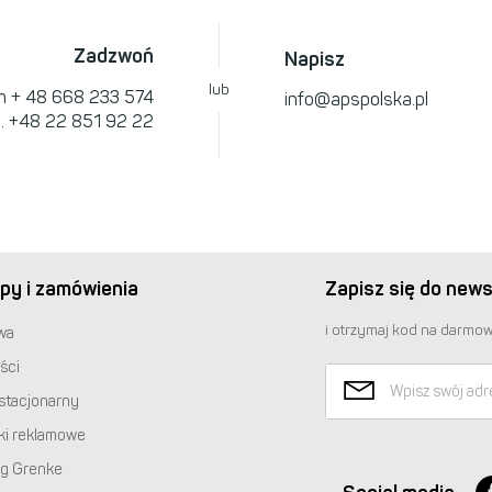
Zadzwoń
Napisz
lub
om
+ 48 668 233 574
info@apspolska.pl
l.
+48 22 851 92 22
py i zamówienia
Zapisz się do news
i otrzymaj kod na darmow
wa
ści
stacjonarny
ki reklamowe
ng Grenke