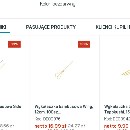
Kolor: bezbarwny
IKI
PASUJĄCE PRODUKTY
KLIENCI KUPILI
30%
30%
usowa Side
Wykałaczka bambusowa Wing,
Wykałaczka
12cm, 100sz...
Tepokushi, 15c
Kod:
DE00976
Kod:
DE0094
8,56 zł
netto
16,99 zł
24,27 zł
netto
9,99 