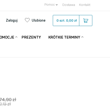
Pomoc
Dostawa
Kontakt
Zaloguj
Ulubione
0
szt.
0,00 zł
OMOCJE
PREZENTY
KRÓTKIE TERMINY
74,90
zł
zł
2,13