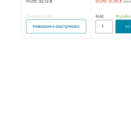
brutto
92,13 zł
brutto
15,98 zł
22,8
Chwilowy brak
Ilość:
Wysyłka
DO
POWIADOM O DOSTĘPNOŚCI