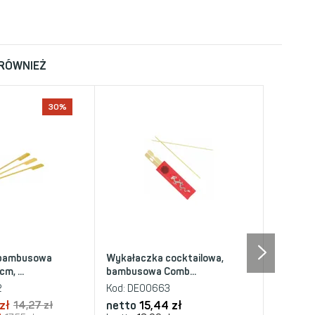
 RÓWNIEŻ
30%
 bambusowa
Wykałaczka cocktailowa,
m, ...
bambusowa Comb...
2
Kod:
DE00663
zł
14,27 zł
netto
15,44 zł