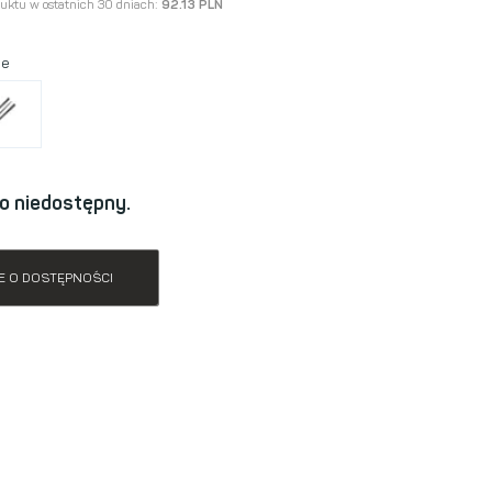
duktu w ostatnich 30 dniach:
92.13 PLN
ne
o niedostępny.
E O DOSTĘPNOŚCI