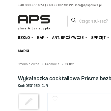
+48 668 233 574
|
+48 22 851 92 22
|
info@apspolska.pl
SZKŁO
BAR
ART. SPOŻYWCZE
SPRZĘT
MARKI
Strona główna
›
Promocje
›
Outlet
Wykałaczka cocktailowa Prisma bezb
Kod:
DE01252-CLR