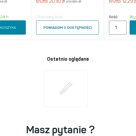
3 zł
brutto
20,90 zł
29,85 zł
brutto
12,29 z
 24 h
Chwilowy brak
Ilość:
Wys
 KOSZYKA
POWIADOM O DOSTĘPNOŚCI
Ostatnio oglądane
Masz pytanie ?