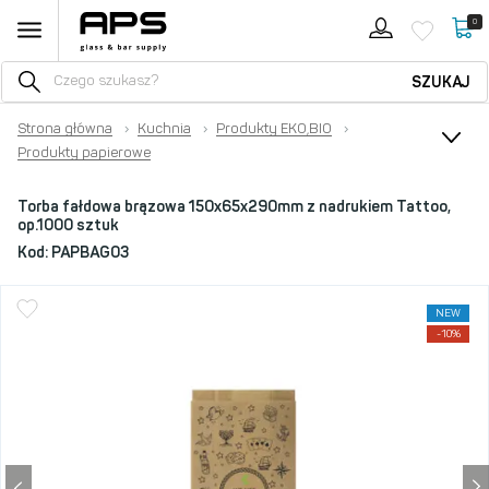
0
SZUKAJ
Strona główna
›
Kuchnia
›
Produkty EKO,BIO
›
Produkty papierowe
Torba fałdowa brązowa 150x65x290mm z nadrukiem Tattoo,
op.1000 sztuk
Kod:
PAPBAG03
NEW
-10%