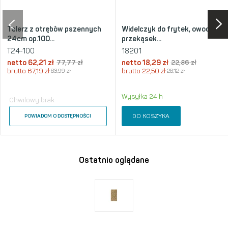
Talerz z otrębów pszennych
Widelczyk do frytek, owoców,
24cm op.100...
przekąsek...
T24-100
18201
netto
62,21 zł
77,77 zł
netto
18,29 zł
22,86 zł
brutto
67,19 zł
83,99 zł
brutto
22,50 zł
28,12 zł
Wysyłka 24 h
Chwilowy brak
DO KOSZYKA
POWIADOM O DOSTĘPNOŚCI
Ostatnio oglądane