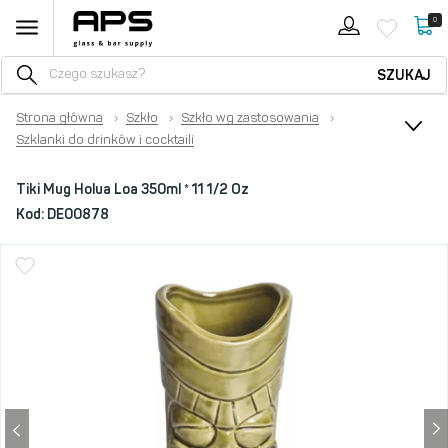
0
SZUKAJ
Strona główna
›
Szkło
›
Szkło wg zastosowania
›
Szklanki do drinków i cocktaili
Tiki Mug Holua Loa 350ml * 11 1/2 Oz
Kod:
DE00878