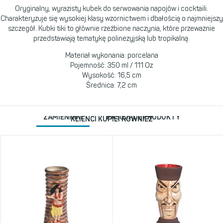
Oryginalny, wyrazisty kubek do serwowania napojów i cocktaili.
Charakteryzuje się wysokiej klasy wzornictwem i dbałością o najmniejszy
szczegół. Kubki tiki to głównie rzeźbione naczynia, które przeważnie
przedstawiają tematykę polinezyjską lub tropikalną.
Materiał wykonania: porcelana
Pojemność: 350 ml / 111 Oz
Wysokość: 16,5 cm
Średnica: 7,2 cm
ZAMIENNIKI
PASUJĄCE PRODUKTY
KLIENCI KUPILI RÓWNIEŻ