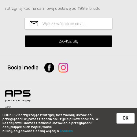
i otrzymaj kod na darmową dostawę od 199 zł brutto
ZAPISZ SIĘ
Social media
APS
Glass & Bar Supply Sp. z o.o. wszystkie prawa zastrzeżone.
COOKIES
: Korzystając z witryny bez zmiany ustawień
info@apspolska.pl
|
Mapa strony
| Infolinia:
+48 668 233 574
|
+48 22 851 92 22
OK
przeglądarki wyrażasz zgodę na użycie plików
cookies. W
każdej chwili możesz zmienić ustawienia przeglądarki
e-commerce platform by
decydujące o ich zapisywaniu.
Kliknij, aby dowiedzieć się więcej o
Cookies