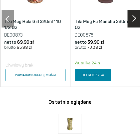
Tiki Mug Hula Girl 320ml * 10
Tiki Mug Fu Manchu 360ml * 12
1/2 Oz
Oz
DE00873
DE00876
netto
69,90 zł
netto
59,90 zł
brutto
85,98 zł
brutto
73,68 zł
Wysyłka 24 h
Chwilowy brak
DO KOSZYKA
POWIADOM O DOSTĘPNOŚCI
Ostatnio oglądane