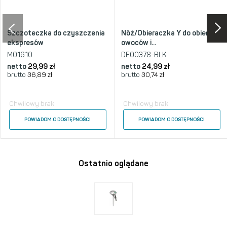
Szczoteczka do czyszczenia
Nóż/Obieraczka Y do obierania
ekspresów
owoców i...
M01610
DE00378-BLK
netto
29,99 zł
netto
24,99 zł
brutto
36,89 zł
brutto
30,74 zł
Chwilowy brak
Chwilowy brak
POWIADOM O DOSTĘPNOŚCI
POWIADOM O DOSTĘPNOŚCI
Ostatnio oglądane