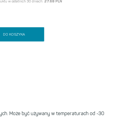
duktu w ostatnich 30 dniach:
27.68 PLN
DO KOSZYKA
ych. Może być używany w temperaturach od -30