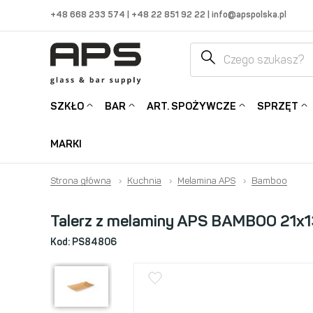
+48 668 233 574
|
+48 22 851 92 22
|
info@apspolska.pl
SZKŁO
BAR
ART. SPOŻYWCZE
SPRZĘT
MARKI
Strona główna
›
Kuchnia
›
Melamina APS
›
Bamboo
Talerz z melaminy APS BAMBOO 21x
Kod:
PS84806