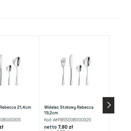
 Rebecca 21,4cm
Widelec Stołowy Rebecca
Młynek d
19,2cm
Paris 22 
00B000305
Kod:
AM185500B000320
Kod:
PG-
zł
netto
7,80 zł
netto
1