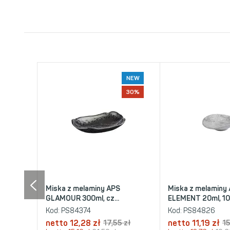
NEW
30%
Miska z melaminy APS
Miska z melaminy
GLAMOUR 300ml, cz...
ELEMENT 20ml, 10,.
Kod:
PS84374
Kod:
PS84826
netto
12,28 zł
17,55 zł
netto
11,19 zł
15