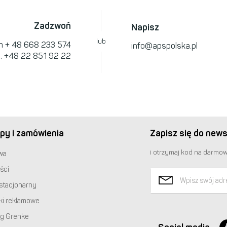
Zadzwoń
Napisz
lub
om
+ 48 668 233 574
info@apspolska.pl
l.
+48 22 851 92 22
py i zamówienia
Zapisz się do news
i otrzymaj kod na darmow
wa
ści
stacjonarny
ki reklamowe
ng Grenke