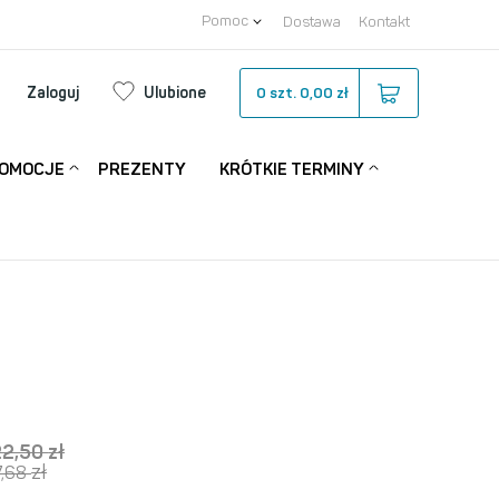
Pomoc
Dostawa
Kontakt
Zaloguj
Ulubione
0
szt.
0,00 zł
OMOCJE
PREZENTY
KRÓTKIE TERMINY
22,50
zł
zł
7,68