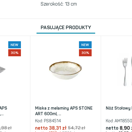
Szerokość: 13 cm
PASUJĄCE PRODUKTY
NEW
NEW
30%
30%
 APS
Miska z melaminy APS STONE
Nóż Stołowy
..
ART 600ml, ...
Kod:
PS84514
Kod:
AM1855
,98 zł
netto
38,31 zł
54,72 zł
netto
8,90 