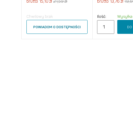
brutto
15,10 zł
21,59 zł
brutto
13,76 zł
19,6
Chwilowy brak
Ilość:
Wysyłka
DO
POWIADOM O DOSTĘPNOŚCI