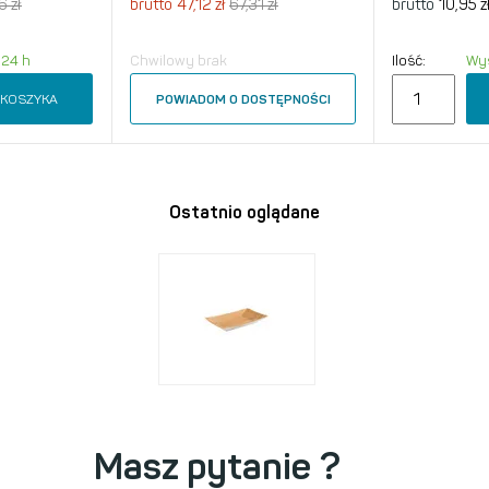
6 zł
brutto
47,12 zł
67,31 zł
brutto
10,95 z
 24 h
Chwilowy brak
Ilość:
Wys
 KOSZYKA
POWIADOM O DOSTĘPNOŚCI
Ostatnio oglądane
Masz pytanie ?