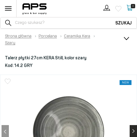
0
SZUKAJ
Strona główna
›
Porcelana
›
Ceramika Kera
›
Szary
Talerz płytki 27cm KERA Still, kolor szary
Kod:
14.2 GRY
NEW