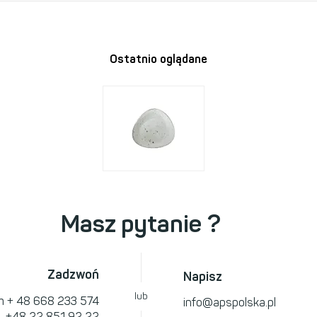
Ostatnio oglądane
Masz pytanie ?
Zadzwoń
Napisz
lub
om
+ 48 668 233 574
info@apspolska.pl
l.
+48 22 851 92 22