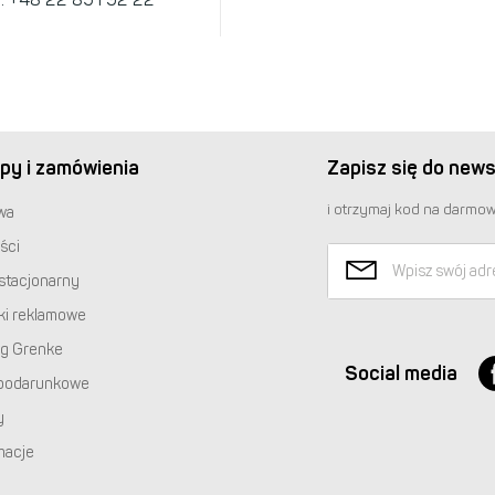
py i zamówienia
Zapisz się do news
i otrzymaj kod na darmow
wa
ści
stacjonarny
ki reklamowe
ng Grenke
Social media
podarunkowe
y
macje