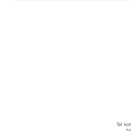
Tel. k
Te