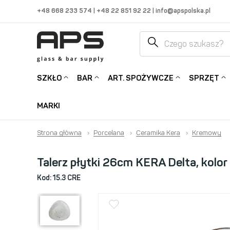
+48 668 233 574
|
+48 22 851 92 22
|
info@apspolska.pl
SZKŁO
BAR
ART. SPOŻYWCZE
SPRZĘT
MARKI
Strona główna
›
Porcelana
›
Ceramika Kera
›
Kremowy
Talerz płytki 26cm KERA Delta, kolo
Kod:
15.3 CRE