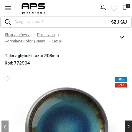
0
SZUKAJ
Strona główna
›
Porcelana
›
Porcelana Kolory Ziemi
›
Lazur
Talerz głęboki Lazur 203mm
Kod:
772904
NEW
-21%