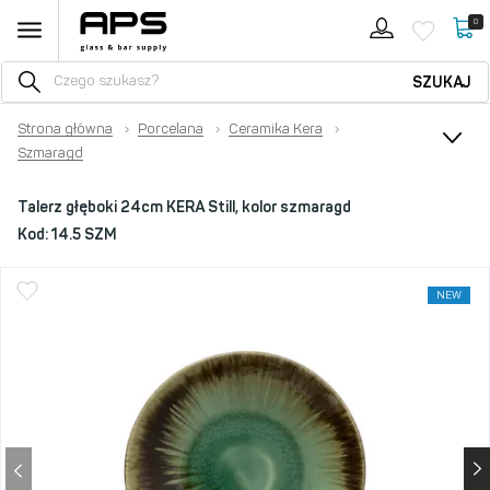
0
SZUKAJ
Strona główna
›
Porcelana
›
Ceramika Kera
›
Szmaragd
Talerz głęboki 24cm KERA Still, kolor szmaragd
Kod:
14.5 SZM
NEW