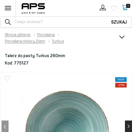
0
SZUKAJ
Strona główna
›
Porcelana
›
Porcelana Kolory Ziemi
›
Turkus
Talerz do pasty Turkus 260mm
Kod:
775127
NEW
-21%