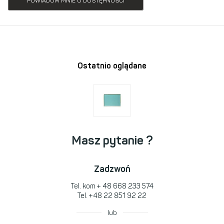
POWIADOM MNIE O DOSTĘPNOŚCI
Ostatnio oglądane
Masz pytanie ?
Zadzwoń
Tel. kom
+ 48 668 233 574
Tel.
+48 22 851 92 22
lub