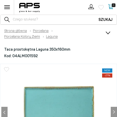
0
SZUKAJ
Strona główna
›
Porcelana
›
Porcelana Kolory Ziemi
›
Laguna
Taca prostokątna Laguna 350x160mm
Kod:
04ALM001592
NEW
-21%