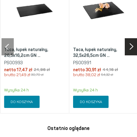
Taca, łupek naturalny,
Taca, łupek naturalny,
26,5x16,2cm GN ...
32,5x26,5cm GN ...
PS00993
PS00991
netto
17,47 zł
24,96 zł
netto
30,91 zł
44,16 zł
brutto
21,49 zł
30,70 zł
brutto
38,02 zł
54,32 zł
Wysyłka 24 h
Wysyłka 24 h
DO KOSZYKA
DO KOSZYKA
Ostatnio oglądane