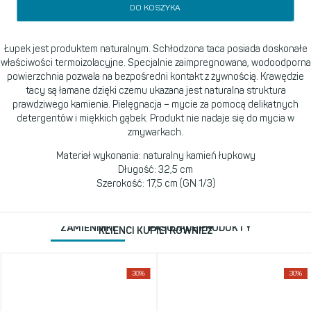
DO KOSZYKA
Łupek jest produktem naturalnym. Schłodzona taca posiada doskonałe
właściwości termoizolacyjne. Specjalnie zaimpregnowana, wodoodporna
powierzchnia pozwala na bezpośredni kontakt z żywnością. Krawędzie
tacy są łamane dzięki czemu ukazana jest naturalna struktura
prawdziwego kamienia. Pielęgnacja – mycie za pomocą delikatnych
detergentów i miękkich gąbek. Produkt nie nadaje się do mycia w
zmywarkach.
Materiał wykonania: naturalny kamień łupkowy
Długość: 32,5 cm
Szerokość: 17,5 cm (GN 1/3)
ZAMIENNIKI
PASUJĄCE PRODUKTY
KLIENCI KUPILI RÓWNIEŻ
30%
30%