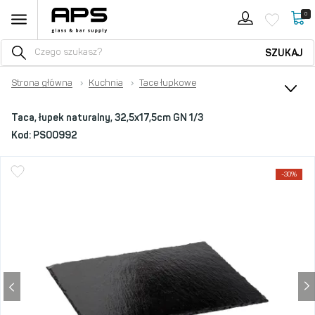
0
SZUKAJ
Strona główna
›
Kuchnia
›
Tace łupkowe
Taca, łupek naturalny, 32,5x17,5cm GN 1/3
Kod:
PS00992
-30%